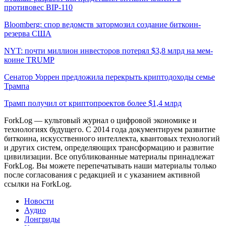
противовес BIP-110
Bloomberg: спор ведомств затормозил создание биткоин-
резерва США
NYT: почти миллион инвесторов потерял $3,8 млрд на мем-
коине TRUMP
Сенатор Уоррен предложила перекрыть криптодоходы семье
Трампа
Трамп получил от криптопроектов более $1,4 млрд
ForkLog — культовый журнал о цифровой экономике и
технологиях будущего. С 2014 года документируем развитие
биткоина, искусственного интеллекта, квантовых технологий
и других систем, определяющих трансформацию и развитие
цивилизации.
Все опубликованные материалы принадлежат
ForkLog. Вы можете перепечатывать наши материалы только
после согласования с редакцией и с указанием активной
ссылки на ForkLog.
Новости
Аудио
Лонгриды