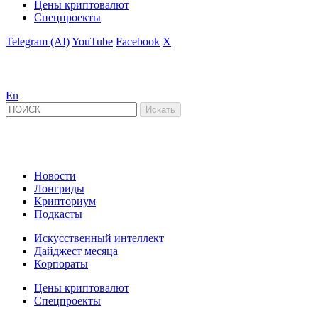
Цены криптовалют
Спецпроекты
Telegram (AI)
YouTube
Facebook
X
En
Новости
Лонгриды
Крипториум
Подкасты
Искусственный интеллект
Дайджест месяца
Корпораты
Цены криптовалют
Спецпроекты