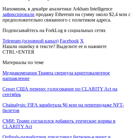
Напомним, в декабре аналитики Arkham Intelligence
зафиксировали
продажу Ethereum на сумму около $2,4 млн с
предположительно связанного с политиком адреса.
Подписывайтесь на ForkLog в социальных сетях
Telegram (основной канал)
Facebook
X
Нашли ошибку в тексте? Выделите ее и нажмите
CTRL+ENTER
Материалы по теме
Медиакомпания Трампа свернула криптовалютное
направление
Сенат США перенес голосование по CLARITY Act на
сентябрь
Chainalysis: FIFA заработала $6 млн на перепродаже NFT-
билетов
СМИ: Трамп согласился добавить этические нормы в
CLARITY Act
Ordinals-разработчик представил биткоин-клиент в