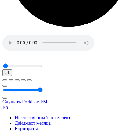
×1
Слушать ForkLog FM
En
Искусственный интеллект
Дайджест месяца
Корпораты