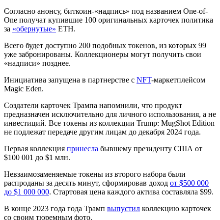
Согласно анонсу, биткоин-«надпись» под названием One-of-
One получат купившие 100 оригинальных карточек политика
за
«обернутые»
ETH.
Всего будет доступно 200 подобных токенов, из которых 99
уже забронированы. Коллекционеры могут получить свои
«надписи» позднее.
Инициатива запущена в партнерстве с
NFT
-маркетплейсом
Magic Eden.
Создатели карточек Трампа напомнили, что продукт
предназначен исключительно для личного использования, а не
инвестиций. Все токены из коллекции Trump: MugShot Edition
не подлежат передаче другим лицам до декабря 2024 года.
Первая коллекция
принесла
бывшему президенту США от
$100 001 до $1 млн.
Невзаимозаменяемые токены из второго набора были
распроданы за десять минут, cформировав доход
от $500 000
до $1 000 000
. Стартовая цена каждого актива составляла $99.
В конце 2023 года года Трамп
выпустил
коллекцию карточек
со своим тюремным фото.