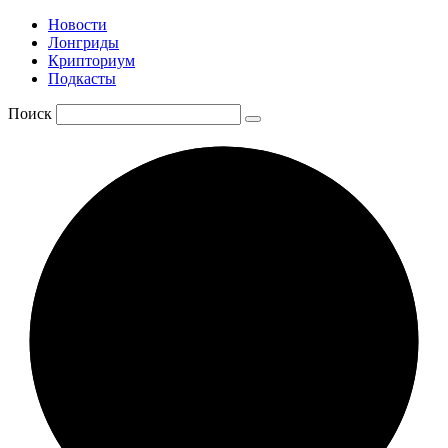
Новости
Лонгриды
Крипториум
Подкасты
Поиск