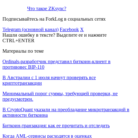
Что такое ZKsync?
Подписывайтесь на ForkLog в социальных сетях
Telegram (основной канал)
Facebook
X
Нашли ошибку в тексте? Выделите ее и нажмите
CTRL+ENTER
Материалы по теме
Ordinals-разработчик представил биткоин-клиент в
противовес BIP-110
В Австралии с 1 июля начнут проверять все
криптотранзакции
Минимальный порог суммы, требующей проверки, не
предусмотрен.
В CryptoQuant указали на преобладание микротранзакций в
активности биткоина
Биткоин-транзакция: как ее прочитать и отследить
Когда AML-сервисы расходятся в оценках