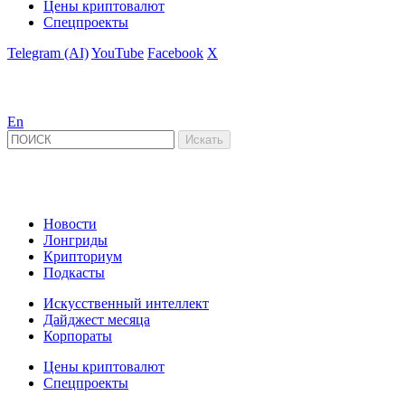
Цены криптовалют
Спецпроекты
Telegram (AI)
YouTube
Facebook
X
En
Новости
Лонгриды
Крипториум
Подкасты
Искусственный интеллект
Дайджест месяца
Корпораты
Цены криптовалют
Спецпроекты