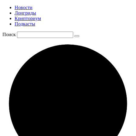
Новости
Лонгриды
Крипториум
Подкасты
Поиск