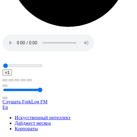
×1
Слушать ForkLog FM
En
Искусственный интеллект
Дайджест месяца
Корпораты