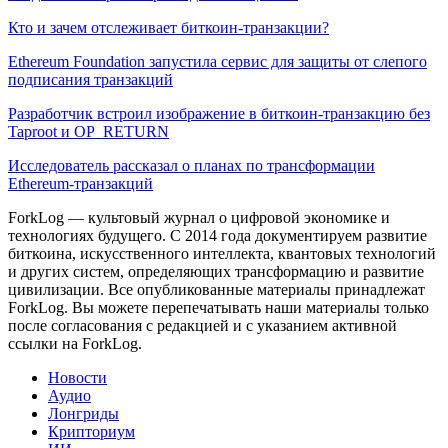
Кто и зачем отслеживает биткоин-транзакции?
Ethereum Foundation запустила сервис для защиты от слепого
подписания транзакций
Разработчик встроил изображение в биткоин-транзакцию без
Taproot и OP_RETURN
Исследователь рассказал о планах по трансформации
Ethereum-транзакций
ForkLog — культовый журнал о цифровой экономике и
технологиях будущего. С 2014 года документируем развитие
биткоина, искусственного интеллекта, квантовых технологий
и других систем, определяющих трансформацию и развитие
цивилизации.
Все опубликованные материалы принадлежат
ForkLog. Вы можете перепечатывать наши материалы только
после согласования с редакцией и с указанием активной
ссылки на ForkLog.
Новости
Аудио
Лонгриды
Крипториум