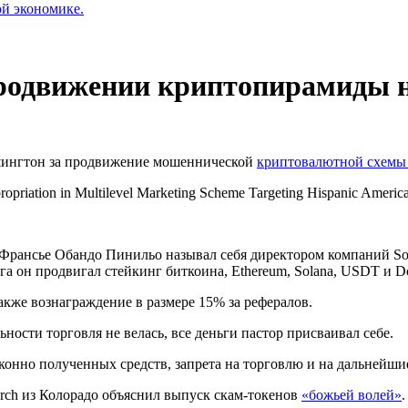
ой экономике.
продвижении криптопирамиды н
ашингтон за продвижение мошеннической
криптовалютной схемы
ropriation in Multilevel Marketing Scheme Targeting Hispanic Americ
Франсье Обандо Пинильо называл себя директором компаний Solanof
а он продвигал стейкинг биткоина, Ethereum, Solana, USDT и D
кже вознаграждение в размере 15% за рефералов.
ьности торговля не велась, все деньги пастор присваивал себе.
онно полученных средств, запрета на торговлю и на дальнейши
urch из Колорадо объяснил выпуск скам-токенов
«божьей волей»
.