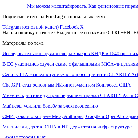
Мы можем масштабировать. Как финансовые пирам
Подписывайтесь на ForkLog в социальных сетях
Telegram (основной канал)
Facebook
X
Нашли ошибку в тексте? Выделите ее и нажмите CTRL+ENTE
Материалы по теме
Исследователь обнаружил следы хакеров КНДР в 1640 организ
В ЕС участились случаи скама с фальшивыми MiCA-лицензия
Сенат США «зашел в тупик» в вопросе принятия CLARITY Ac
ChatGPT стал основным ИИ-инструментом Конгресса США
Мнение: криптоиндустрия переживет провал CLARITY Act в С
Майнеры усилили борьбу за электроэнергию
СМИ узнали о встрече Meta, Anthropic, Google и OpenAI с адм
Мнение: лидерство США в ИИ держится на инфраструктуре
Темная сторона Kimi