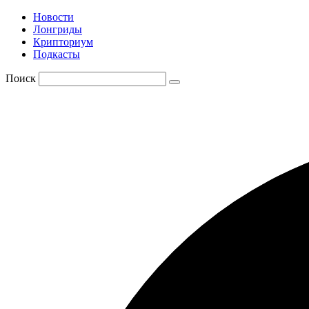
Новости
Лонгриды
Крипториум
Подкасты
Поиск