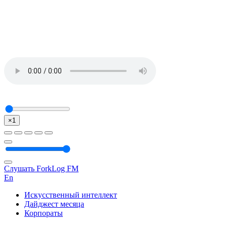
×1
Слушать ForkLog FM
En
Искусственный интеллект
Дайджест месяца
Корпораты