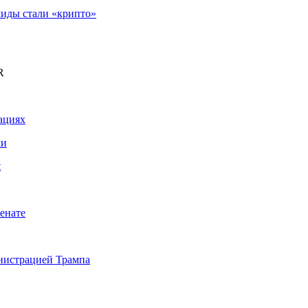
иды стали «крипто»
R
ациях
ми
t
енате
инистрацией Трампа