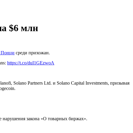
а $6 млн
 Понци
среди прихожан.
ans:
https://t.co/duI1GEzwoA
i, Solano Partners Ltd. и Solano Capital Investments, призывая
ogecoin.
е нарушения закона «О товарных биржах».