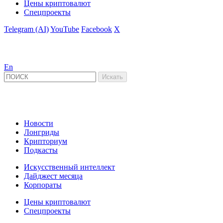
Цены криптовалют
Спецпроекты
Telegram (AI)
YouTube
Facebook
X
En
Новости
Лонгриды
Крипториум
Подкасты
Искусственный интеллект
Дайджест месяца
Корпораты
Цены криптовалют
Спецпроекты