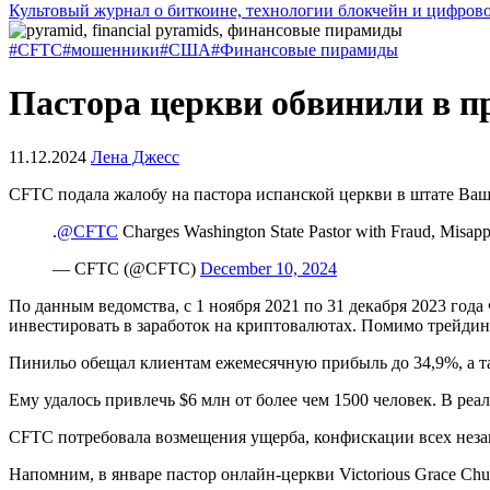
Культовый журнал о биткоине, технологии блокчейн и цифров
#CFTC
#мошенники
#США
#Финансовые пирамиды
Пастора церкви обвинили в 
11.12.2024
Лена Джесс
CFTC
подала жалобу на пастора испанской церкви в штате В
.
@CFTC
Charges Washington State Pastor with Fraud, Misapp
— CFTC (@CFTC)
December 10, 2024
По данным ведомства, с 1 ноября 2021 по 31 декабря 2023 года 
инвестировать в заработок на криптовалютах. Помимо трейдинг
Пинильо обещал клиентам ежемесячную прибыль до 34,9%, а та
Ему удалось привлечь $6 млн от более чем 1500 человек. В реал
CFTC потребовала возмещения ущерба, конфискации всех незак
Напомним, в январе пастор онлайн-церкви Victorious Grace Ch