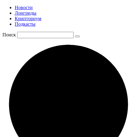
Новости
Лонгриды
Крипториум
Подкасты
Поиск