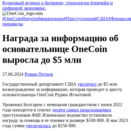
Культовый журнал о биткоине, технологии блокчейн и
цифровой экономике.
#OneCoin
#баунти
#мошенники
#Преступления
#США
#Финансо
пирамиды
Награда за информацию об
основательнице OneCoin
выросла до $5 млн
27.06.2024
Роман Петров
Государственный департамент США
увеличил
до $5 млн
вознаграждение за информацию, которая приведет к аресту
основательницы OneCoin Руджи Игнатовой.
Уроженка Болгарии с немецким гражданством с июня 2022
года находится в списке
десяти самых разыскиваемых
преступников
ФБР
. Изначально ведомство установило
награду за помощь в ее поимке в размере $100 000. В мае 2023
года сумма
увеличилась
до $250 000.