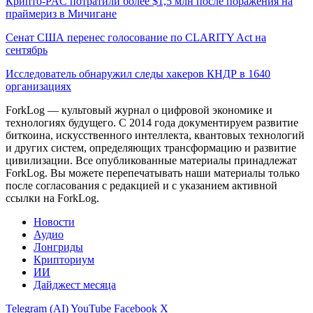
Крипто-PAC потратили более $1,5 млн после поражения на
праймериз в Мичигане
Сенат США перенес голосование по CLARITY Act на
сентябрь
Исследователь обнаружил следы хакеров КНДР в 1640
организациях
ForkLog — культовый журнал о цифровой экономике и
технологиях будущего. С 2014 года документируем развитие
биткоина, искусственного интеллекта, квантовых технологий
и других систем, определяющих трансформацию и развитие
цивилизации.
Все опубликованные материалы принадлежат
ForkLog. Вы можете перепечатывать наши материалы только
после согласования с редакцией и с указанием активной
ссылки на ForkLog.
Новости
Аудио
Лонгриды
Крипториум
ИИ
Дайджест месяца
Telegram (AI)
YouTube
Facebook
X