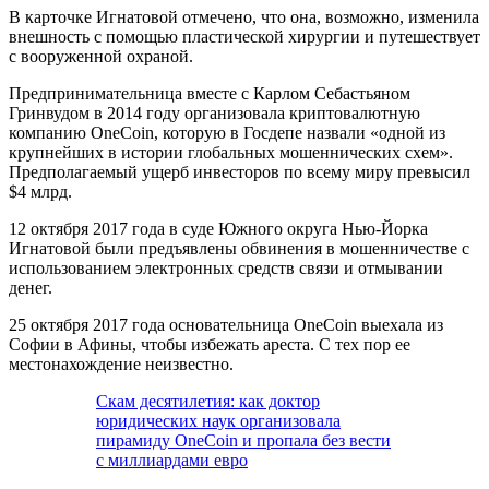
В карточке Игнатовой отмечено, что она, возможно, изменила
внешность с помощью пластической хирургии и путешествует
с вооруженной охраной.
Предпринимательница вместе с Карлом Себастьяном
Гринвудом в 2014 году организовала криптовалютную
компанию OneCoin, которую в Госдепе назвали «одной из
крупнейших в истории глобальных мошеннических схем».
Предполагаемый ущерб инвесторов по всему миру превысил
$4 млрд.
12 октября 2017 года в суде Южного округа Нью-Йорка
Игнатовой были предъявлены обвинения в мошенничестве с
использованием электронных средств связи и отмывании
денег.
25 октября 2017 года основательница OneCoin выехала из
Софии в Афины, чтобы избежать ареста. С тех пор ее
местонахождение неизвестно.
Скам десятилетия: как доктор
юридических наук организовала
пирамиду OneCoin и пропала без вести
с миллиардами евро