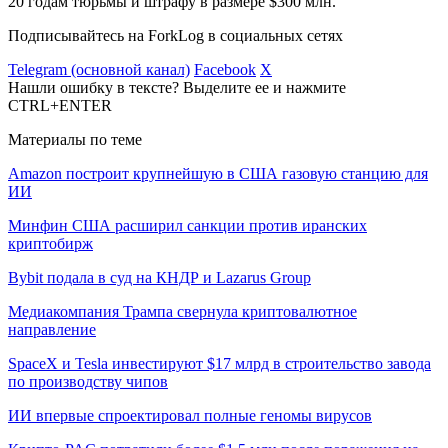
20 годам тюрьмы и штрафу в размере $300 млн.
Подписывайтесь на ForkLog в социальных сетях
Telegram (основной канал)
Facebook
X
Нашли ошибку в тексте? Выделите ее и нажмите
CTRL+ENTER
Материалы по теме
Amazon построит крупнейшую в США газовую станцию для
ИИ
Минфин США расширил санкции против иранских
криптобирж
Bybit подала в суд на КНДР и Lazarus Group
Медиакомпания Трампа свернула криптовалютное
направление
SpaceX и Tesla инвестируют $17 млрд в строительство завода
по производству чипов
ИИ впервые спроектировал полные геномы вирусов