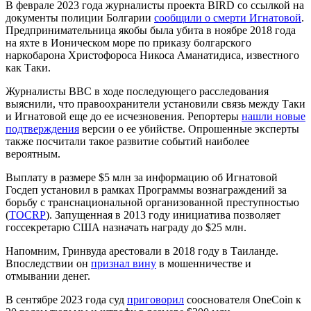
В феврале 2023 года журналисты проекта BIRD со ссылкой на
документы полиции Болгарии
сообщили о смерти Игнатовой
.
Предпринимательница якобы была убита в ноябре 2018 года
на яхте в Ионическом море по приказу болгарского
наркобарона Христофороса Никоса Аманатидиса, известного
как Таки.
Журналисты BBC в ходе последующего расследования
выяснили, что правоохранители установили связь между Таки
и Игнатовой еще до ее исчезновения. Репортеры
нашли новые
подтверждения
версии о ее убийстве. Опрошенные эксперты
также посчитали такое развитие событий наиболее
вероятным.
Выплату в размере $5 млн за информацию об Игнатовой
Госдеп установил в рамках Программы вознаграждений за
борьбу с транснациональной организованной преступностью
(
TOCRP
). Запущенная в 2013 году инициатива позволяет
госсекретарю США назначать награду до $25 млн.
Напомним, Гринвуда арестовали в 2018 году в Таиланде.
Впоследствии он
признал вину
в мошенничестве и
отмывании денег.
В сентябре 2023 года суд
приговорил
сооснователя OneCoin к