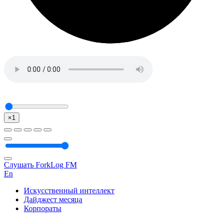
×1
Слушать ForkLog FM
En
Искусственный интеллект
Дайджест месяца
Корпораты