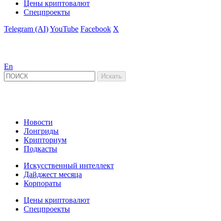
Цены криптовалют
Спецпроекты
Telegram (AI)
YouTube
Facebook
X
En
Новости
Лонгриды
Крипториум
Подкасты
Искусственный интеллект
Дайджест месяца
Корпораты
Цены криптовалют
Спецпроекты