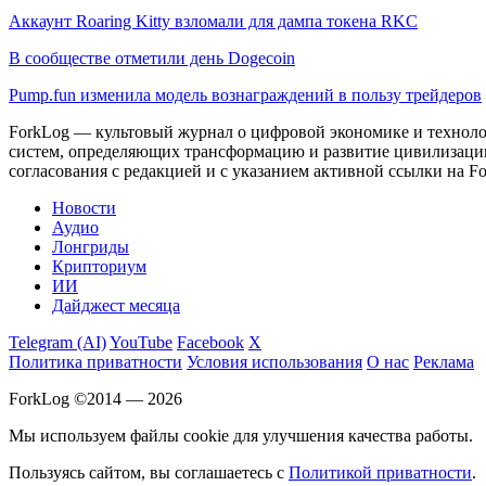
Аккаунт Roaring Kitty взломали для дампа токена RKC
В сообществе отметили день Dogecoin
Pump.fun изменила модель вознаграждений в пользу трейдеров
ForkLog — культовый журнал о цифровой экономике и технолог
систем, определяющих трансформацию и развитие цивилизаци
согласования с редакцией и с указанием активной ссылки на Fo
Новости
Аудио
Лонгриды
Крипториум
ИИ
Дайджест месяца
Telegram (AI)
YouTube
Facebook
X
Политика приватности
Условия использования
О нас
Реклама
ForkLog ©2014 — 2026
Мы используем файлы cookie для улучшения качества работы.
Пользуясь сайтом, вы соглашаетесь с
Политикой приватности
.