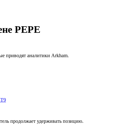
кене PEPE
ные приводят аналитики Arkham.
4T9
атель продолжает удерживать позицию.