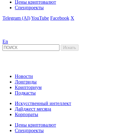
Цены криптовалют
Спецпроекты
Telegram (AI)
YouTube
Facebook
X
En
Новости
Лонгриды
Крипториум
Подкасты
Искусственный интеллект
Дайджест месяца
Корпораты
Цены криптовалют
Спецпроекты