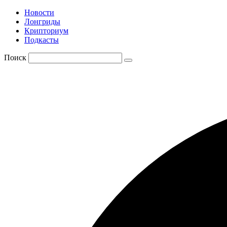
Новости
Лонгриды
Крипториум
Подкасты
Поиск