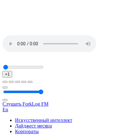
×1
Слушать ForkLog FM
En
Искусственный интеллект
Дайджест месяца
Корпораты