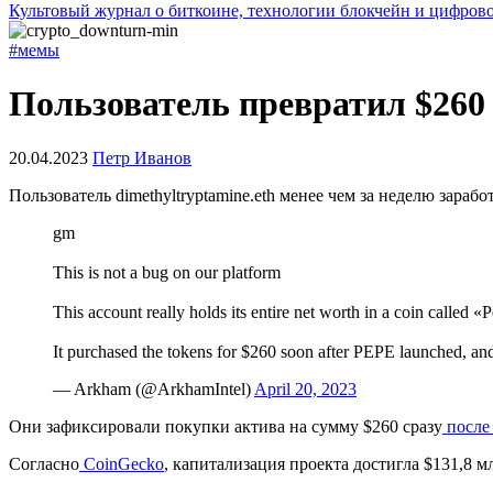
Культовый журнал о биткоине, технологии блокчейн и цифров
#мемы
Пользователь превратил $260 
20.04.2023
Петр Иванов
Пользователь dimethyltryptamine.eth менее чем за неделю зар
gm
This is not a bug on our platform
This account really holds its entire net worth in a coin calle
It purchased the tokens for $260 soon after PEPE launched, an
— Arkham (@ArkhamIntel)
April 20, 2023
Они зафиксировали покупки актива на сумму $260 сразу
после
Согласно
CoinGecko
, капитализация проекта достигла $131,8 м