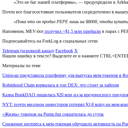
«
Это не баг нашей платформы
»
, — предупредили в Arkha
Почти все благосостояние пользователя сосредоточено в выше
«Пока что он продал PEPE лишь на $8000, чтобы купить
Напомним, МEV-бот
получил ~$1,5 млн прибыли
в парах с PEP
Подписывайтесь на ForkLog в социальных сетях
Telegram (основной канал)
Facebook
X
Нашли ошибку в тексте? Выделите ее и нажмите CTRL+ENTE
Материалы по теме
Uniswap представила платформу для выпуска мем-токенов в Ro
Robinhood Chain ворвалась в топ DEX: что стоит за хайпом
Казна BonkDAO лишилась $20 млн из-за вредоносного предло
NYT: почти миллион инвесторов потерял $3,8 млрд на мем-к
«Жизнь» токенов на Pump.fun сократилась до суток
Снижение интереса к мем-токенам обрушило активность на Pu