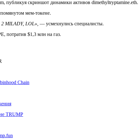
m, публикуя скриншот динамики активов dimethyltryptamine.eth.
упомянутом мем-токене.
 2 MILADY, LOL»,
— усмехнулись специалисты.
E, потратив $1,3 млн на газ.
R
binhood Chain
жения
оине TRUMP
mp.fun