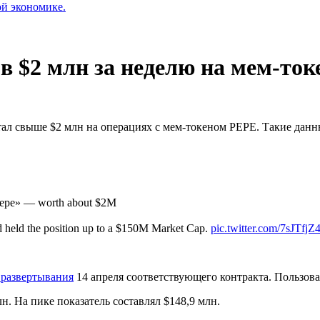
ой экономике.
в $2 млн за неделю на мем-то
аботал свыше $2 млн на операциях с мем-токеном PEPE. Такие дан
d «Pepe» — worth about $2M
d held the position up to a $150M Market Cap.
pic.twitter.com/7sJTfjZ
 развертывания
14 апреля соответствующего контракта. Пользов
лн. На пике показатель составлял $148,9 млн.