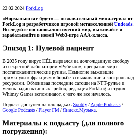
22.02.2024
ForkLog
«Нормально все будет» — познавательный мини-сериал от
ForkLog и разработчиков игровой метавселенной
Undeads
.
Исследуйте постапокалиптический мир, выживайте и
зарабатывайте в новой Web3-игре AAA-класса.
Эпизод 1: Нулевой пациент
В 2035 году вирус HÈL вырвался на долгожданную свободу
из секретной лаборатории «Рубикон», превратив мир в
постапокалиптические руины. Немногие выжившие
примкнули к фракциям в борьбе за выживание и контроль над
ресурсами. Обменивая последние сатоши на NFT-ружье и
мешок радиоактивных грибов, редакция ForkLog и студия
Whimsy Games вспоминают, с чего же все началось.
Подкаст доступен на площадках:
Spotify
/
Apple Podcasts
/
Google Podcasts
/
Player FM
/
Яндекс.Музыка
.
Материалы к подкасту (для полного
погружения):