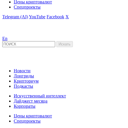
Цены криптовалют
Спецпроекты
Telegram (AI)
YouTube
Facebook
X
En
Новости
Лонгриды
Крипториум
Подкасты
Искусственный интеллект
Дайджест месяца
Корпораты
Цены криптовалют
Спецпроекты