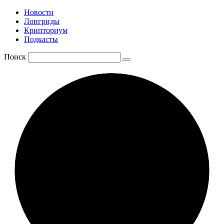
Новости
Лонгриды
Крипториум
Подкасты
Поиск