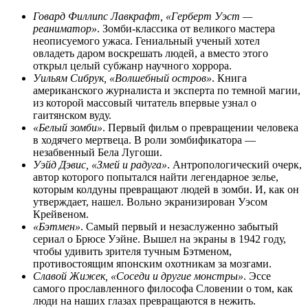
Говард Филлипс Лавкрафт, «Герберт Уэст —
реаниматор»
. Зомби-классика от великого мастера
неописуемого ужаса. Гениальный ученый хотел
овладеть даром воскрешать людей, а вместо этого
открыл целый субжанр научного хоррора.
Уильям Сибрук, «Волшебный остров»
. Книга
американского журналиста и эксперта по темной магии,
из которой массовый читатель впервые узнал о
гаитянском вуду.
«Белый зомби»
. Первый фильм о превращении человека
в ходячего мертвеца. В роли зомбификатора —
незабвенный Бела Лугоши.
Уэйд Дэвис, «Змей и радуга»
. Антропологический очерк,
автор которого попытался найти легендарное зелье,
которым колдуны превращают людей в зомби. И, как он
утверждает, нашел. Вольно экранизирован Уэсом
Крейвеном.
«Бэтмен»
. Самый первый и незаслуженно забытый
сериал о Брюсе Уэйне. Вышел на экраны в 1942 году,
чтобы удивить зрителя тучным Бэтменом,
противостоящим японским охотникам за мозгами.
Славой Жижек, «Соседи и другие монстры»
. Эссе
самого прославленного философа Словении о том, как
люди на наших глазах превращаются в нежить.