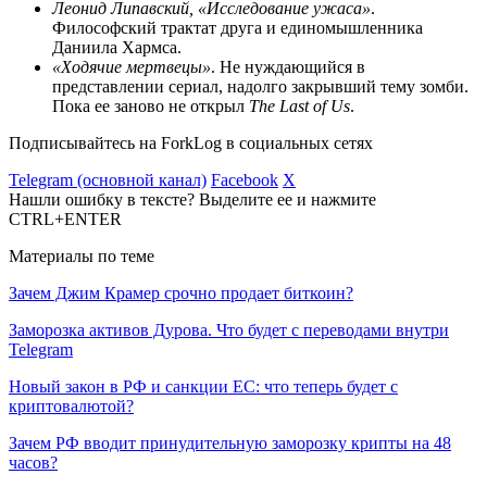
Леонид Липавский, «Исследование ужаса»
.
Философский трактат друга и единомышленника
Даниила Хармса.
«Ходячие мертвецы»
. Не нуждающийся в
представлении сериал, надолго закрывший тему зомби.
Пока ее заново не открыл
The Last of Us
.
Подписывайтесь на ForkLog в социальных сетях
Telegram (основной канал)
Facebook
X
Нашли ошибку в тексте? Выделите ее и нажмите
CTRL+ENTER
Материалы по теме
Зачем Джим Крамер срочно продает биткоин?
Заморозка активов Дурова. Что будет с переводами внутри
Telegram
Новый закон в РФ и санкции ЕС: что теперь будет с
криптовалютой?
Зачем РФ вводит принудительную заморозку крипты на 48
часов?