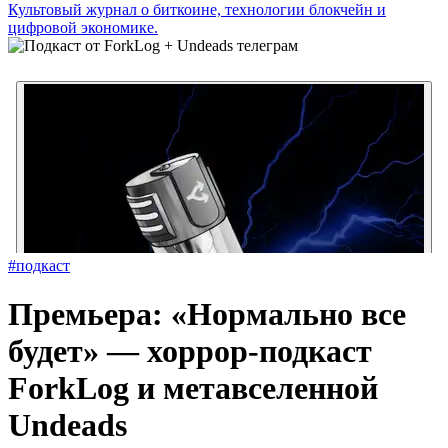
Культовый журнал о биткоине, технологии блокчейн и
цифровой экономике.
#подкаст
Премьера: «Нормально все
будет» — хоррор-подкаст
ForkLog и метавселенной
Undeads