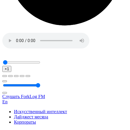
×1
Слушать ForkLog FM
En
Искусственный интеллект
Дайджест месяца
Корпораты