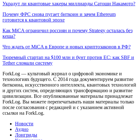
Украдут ли квантовые хакеры миллиарды Сатоши Накамото?
Почему ФРС снова пугает биткоин и зачем Ethereum
готовится к квантовой эпохе
Как MiCA ограничил россиян и почему Strategy осталась без
кеша?
Что ждать от MiCA в Европе и новых криптозаконов в РФ?
Тюремный стартап на $100 млн и бунт против ЕС: как SBF и
Tether сломали систему
ForkLog — культовый журнал о цифровой экономике и
технологиях будущего. С 2014 года документируем развитие
биткоина, искусственного интеллекта, квантовых технологий
и других систем, определяющих трансформацию и развитие
цивилизации.
Все опубликованные материалы принадлежат
ForkLog. Вы можете перепечатывать наши материалы только
после согласования с редакцией и с указанием активной
ссылки на ForkLog.
Новости
Аудио
Лонгриды