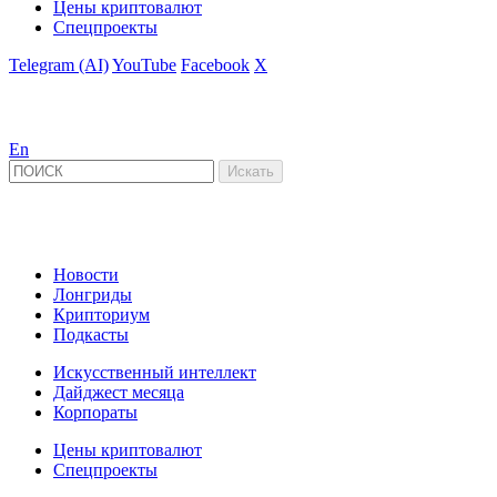
Цены криптовалют
Спецпроекты
Telegram (AI)
YouTube
Facebook
X
En
Новости
Лонгриды
Крипториум
Подкасты
Искусственный интеллект
Дайджест месяца
Корпораты
Цены криптовалют
Спецпроекты