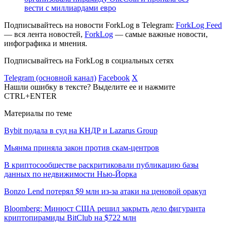
вести с миллиардами евро
Подписывайтесь на новости ForkLog в Telegram:
ForkLog Feed
— вся лента новостей,
ForkLog
— самые важные новости,
инфографика и мнения.
Подписывайтесь на ForkLog в социальных сетях
Telegram (основной канал)
Facebook
X
Нашли ошибку в тексте? Выделите ее и нажмите
CTRL+ENTER
Материалы по теме
Bybit подала в суд на КНДР и Lazarus Group
Мьянма приняла закон против скам-центров
В криптосообществе раскритиковали публикацию базы
данных по недвижимости Нью-Йорка
Bonzo Lend потерял $9 млн из-за атаки на ценовой оракул
Bloomberg: Минюст США решил закрыть дело фигуранта
криптопирамиды BitClub на $722 млн