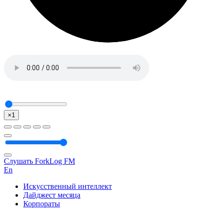
×1
Слушать ForkLog FM
En
Искусственный интеллект
Дайджест месяца
Корпораты