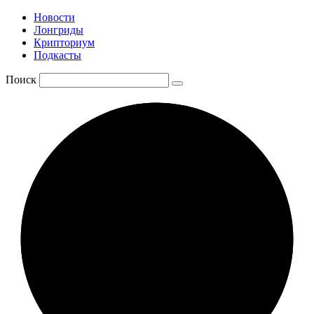
Новости
Лонгриды
Крипториум
Подкасты
Поиск