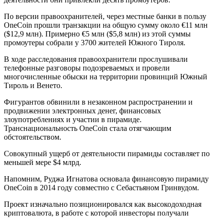
По версии правоохранителей, через местные банки в пользу
OneCoin прошли транзакции на общую сумму около €11 млн
($12,9 млн). Примерно €5 млн ($5,8 млн) из этой суммы
промоутеры собрали у 3700 жителей Южного Тироля.
В ходе расследования правоохранители прослушивали
телефонные разговоры подозреваемых и провели
многочисленные обыски на территории провинций Южный
Тироль и Венето.
Фигурантов обвинили в незаконном распространении и
продвижении электронных денег, финансовых
злоупотреблениях и участии в пирамиде.
Транснациональность OneCoin стала отягчающим
обстоятельством.
Совокупный ущерб от деятельности пирамиды составляет по
меньшей мере $4 млрд.
Напомним, Руджа Игнатова основала финансовую пирамиду
OneCoin в 2014 году совместно с Себастьяном Гринвудом.
Проект изначально позиционировался как высокодоходная
криптовалюта, в работе с которой инвесторы получали