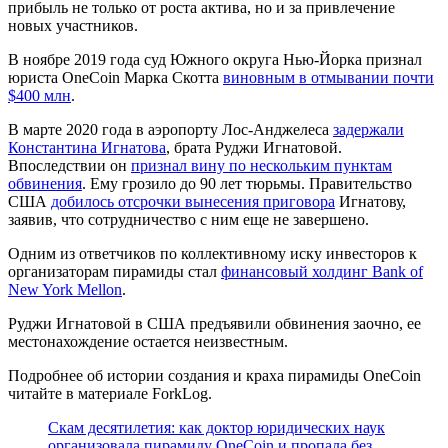
прибыль не только от роста актива, но и за привлечение
новых участников.
В ноябре 2019 года суд Южного округа Нью-Йорка признал
юриста OneCoin Марка Скотта
виновным в отмывании почти
$400 млн
.
В марте 2020 года в аэропорту Лос-Анджелеса
задержали
Константина Игнатова
, брата Руджи Игнатовой.
Впоследствии он
признал вину по нескольким пунктам
обвинения
. Ему грозило до 90 лет тюрьмы. Правительство
США
добилось отсрочки вынесения приговора
Игнатову,
заявив, что сотрудничество с ним еще не завершено.
Одним из ответчиков по коллективному иску инвесторов к
организаторам пирамиды стал
финансовый холдинг Bank of
New York Mellon
.
Руджи Игнатовой в США предъявили обвинения заочно, ее
местонахождение остается неизвестным.
Подробнее об истории создания и краха пирамиды OneCoin
читайте в материале ForkLog.
Скам десятилетия: как доктор юридических наук
организовала пирамиду OneCoin и пропала без