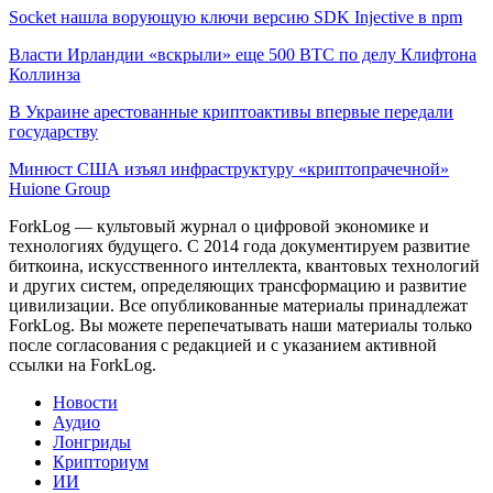
Socket нашла ворующую ключи версию SDK Injective в npm
Власти Ирландии «вскрыли» еще 500 BTC по делу Клифтона
Коллинза
В Украине арестованные криптоактивы впервые передали
государству
Минюст США изъял инфраструктуру «криптопрачечной»
Huione Group
ForkLog — культовый журнал о цифровой экономике и
технологиях будущего. С 2014 года документируем развитие
биткоина, искусственного интеллекта, квантовых технологий
и других систем, определяющих трансформацию и развитие
цивилизации.
Все опубликованные материалы принадлежат
ForkLog. Вы можете перепечатывать наши материалы только
после согласования с редакцией и с указанием активной
ссылки на ForkLog.
Новости
Аудио
Лонгриды
Крипториум
ИИ