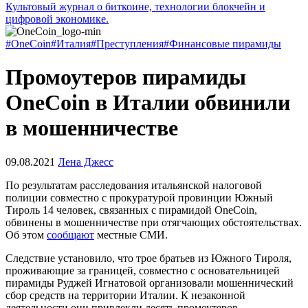
Культовый журнал о биткоине, технологии блокчейн и
цифровой экономике.
#OneCoin
#Италия
#Преступления
#Финансовые пирамиды
Промоутеров пирамиды
OneCoin в Италии обвинили
в мошенничестве
09.08.2021
Лена Джесс
По результатам расследования итальянской налоговой
полиции совместно с прокуратурой провинции Южный
Тироль 14 человек, связанных с пирамидой OneCoin,
обвинены в мошенничестве при отягчающих обстоятельствах.
Об этом
сообщают
местные СМИ.
Следствие установило, что трое братьев из Южного Тироля,
проживающие за границей, совместно с основательницей
пирамиды Руджей Игнатовой организовали мошеннический
сбор средств на территории Италии. К незаконной
деятельности они привлекли десять промоутеров.