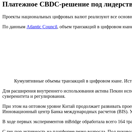
Платежное CBDC-решение под лидерство
Проекты национальных цифровых валют реализуют все основн
По данным
Atlantic Council
, объем транзакций в цифровом юане
Кумулятивные объемы транзакций в цифровом юане. Источ
Для расширения внутреннего использования актива Пекин исп
суверенитета и регулирования.
При этом на оптовом уровне Китай продолжает развивать пр
Инновационный центр Банка международных расчетов (BIS). 
В ходе первых экспериментов mBridge обработала всего 164 тра
С тех пор активность на платформе резко возросла. Под руков