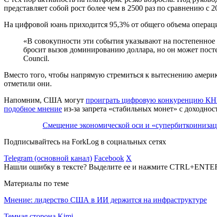
представляет собой рост более чем в 2500 раз по сравнению с 2
На цифровой юань приходится 95,3% от общего объема операц
«В совокупности эти события указывают на постепенное
бросит вызов доминированию доллара, но он может постеп
Council.
Вместо того, чтобы напрямую стремиться к вытеснению америк
отметили они.
Напомним, США могут
проиграть цифровую конкуренцию КН
подобное мнение
из-за запрета «стабильных монет» с доходност
Смещение экономической оси и «супербиткоинизац
Подписывайтесь на ForkLog в социальных сетях
Telegram (основной канал)
Facebook
X
Нашли ошибку в тексте? Выделите ее и нажмите CTRL+ENTE
Материалы по теме
Мнение: лидерство США в ИИ держится на инфраструктуре
Темная сторона Kimi