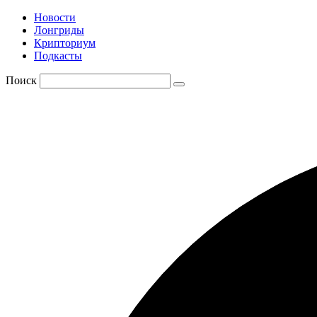
Новости
Лонгриды
Крипториум
Подкасты
Поиск