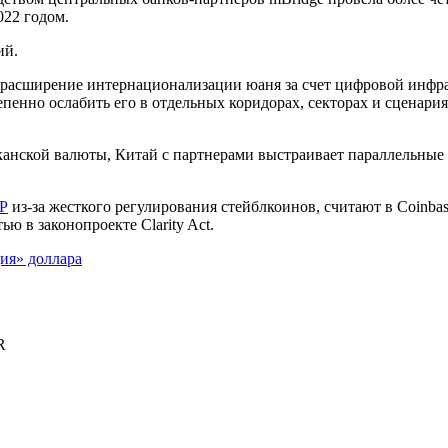
022 годом.
ий.
 расширение интернационализации юаня за счет цифровой инфр
енно ослабить его в отдельных коридорах, секторах и сценария
анской валюты, Китай с партнерами выстраивает параллельные 
Р
из-за жесткого регулирования стейблкоинов, считают в Coinba
ью в законопроекте Clarity Act.
ия» доллара
R