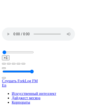
×1
Слушать ForkLog FM
En
Искусственный интеллект
Дайджест месяца
Корпораты