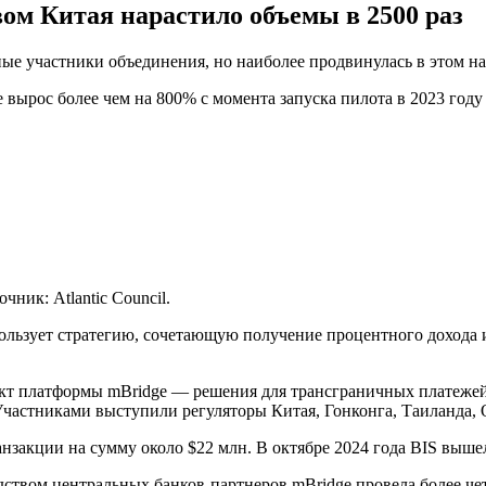
м Китая нарастило объемы в 2500 раз
ые участники объединения, но наиболее продвинулась в этом 
 вырос более чем на 800% с момента запуска пилота в 2023 году 
ник: Atlantic Council.
ользует стратегию, сочетающую получение процентного дохода
оект платформы mBridge — решения для трансграничных платеж
Участниками выступили регуляторы Китая, Гонконга, Таиланда
нзакции на сумму около $22 млн. В октябре 2024 года BIS вышел
одством центральных банков-партнеров mBridge провела более ч