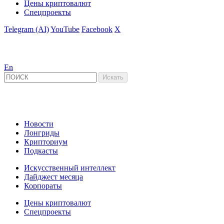
Цены криптовалют
Спецпроекты
Telegram (AI)
YouTube
Facebook
X
En
Новости
Лонгриды
Крипториум
Подкасты
Искусственный интеллект
Дайджест месяца
Корпораты
Цены криптовалют
Спецпроекты