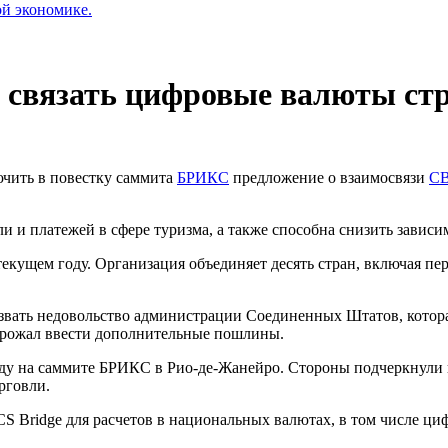
ой экономике.
л связать цифровые валюты с
ючить в повестку саммита
БРИКС
предложение о взаимосвязи
C
 и платежей в сфере туризма, а также способна снизить зависи
текущем году. Организация объединяет десять стран, включая п
звать недовольство администрации Соединенных Штатов, котора
грожал ввести дополнительные пошлины.
оду на саммите БРИКС в Рио-де-Жанейро. Стороны подчеркнули 
рговли.
S Bridge для расчетов в национальных валютах, в том числе ци