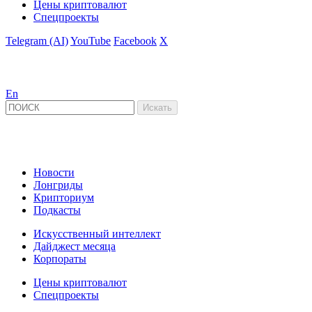
Цены криптовалют
Спецпроекты
Telegram (AI)
YouTube
Facebook
X
En
Новости
Лонгриды
Крипториум
Подкасты
Искусственный интеллект
Дайджест месяца
Корпораты
Цены криптовалют
Спецпроекты