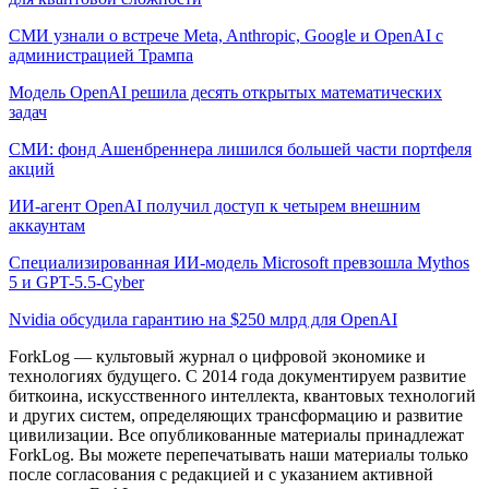
СМИ узнали о встрече Meta, Anthropic, Google и OpenAI с
администрацией Трампа
Модель OpenAI решила десять открытых математических
задач
СМИ: фонд Ашенбреннера лишился большей части портфеля
акций
ИИ-агент OpenAI получил доступ к четырем внешним
аккаунтам
Специализированная ИИ-модель Microsoft превзошла Mythos
5 и GPT-5.5-Cyber
Nvidia обсудила гарантию на $250 млрд для OpenAI
ForkLog — культовый журнал о цифровой экономике и
технологиях будущего. С 2014 года документируем развитие
биткоина, искусственного интеллекта, квантовых технологий
и других систем, определяющих трансформацию и развитие
цивилизации.
Все опубликованные материалы принадлежат
ForkLog. Вы можете перепечатывать наши материалы только
после согласования с редакцией и с указанием активной