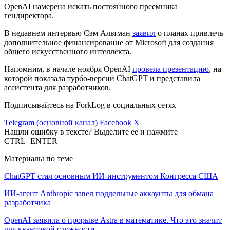
OpenAI намерена искать постоянного преемника
гендиректора.
В недавнем интервью Сэм Альтман
заявил
о планах привлечь
дополнительное финансирование от Microsoft для создания
общего искусственного интеллекта.
Напомним, в начале ноября OpenAI
провела презентацию
, на
которой показала турбо-версии ChatGPT и представила
ассистента для разработчиков.
Подписывайтесь на ForkLog в социальных сетях
Telegram (основной канал)
Facebook
X
Нашли ошибку в тексте? Выделите ее и нажмите
CTRL+ENTER
Материалы по теме
ChatGPT стал основным ИИ-инструментом Конгресса США
ИИ-агент Anthropic завел поддельные аккаунты для обмана
разработчика
OpenAI заявила о прорыве Astra в математике. Что это значит
для квантовой сложности