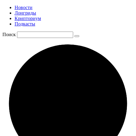
Новости
Лонгриды
Крипториум
Подкасты
Поиск