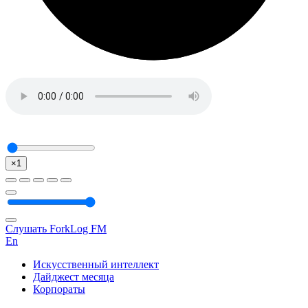
×1
Слушать ForkLog FM
En
Искусственный интеллект
Дайджест месяца
Корпораты