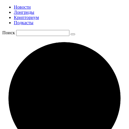
Новости
Лонгриды
Крипториум
Подкасты
Поиск