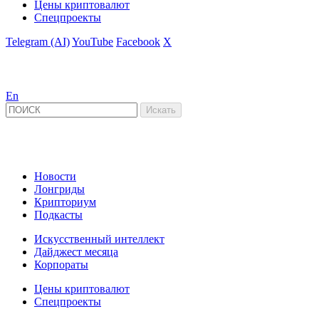
Цены криптовалют
Спецпроекты
Telegram (AI)
YouTube
Facebook
X
En
Новости
Лонгриды
Крипториум
Подкасты
Искусственный интеллект
Дайджест месяца
Корпораты
Цены криптовалют
Спецпроекты