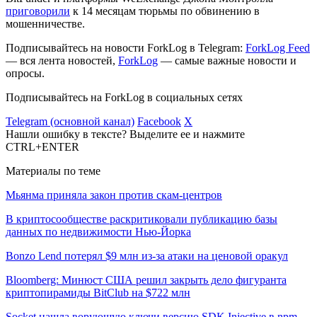
приговорили
к 14 месяцам тюрьмы по обвинению в
мошенничестве.
Подписывайтесь на новости ForkLog в Telegram:
ForkLog Feed
— вся лента новостей,
ForkLog
— самые важные новости и
опросы.
Подписывайтесь на ForkLog в социальных сетях
Telegram (основной канал)
Facebook
X
Нашли ошибку в тексте? Выделите ее и нажмите
CTRL+ENTER
Материалы по теме
Мьянма приняла закон против скам-центров
В криптосообществе раскритиковали публикацию базы
данных по недвижимости Нью-Йорка
Bonzo Lend потерял $9 млн из-за атаки на ценовой оракул
Bloomberg: Минюст США решил закрыть дело фигуранта
криптопирамиды BitClub на $722 млн
Socket нашла ворующую ключи версию SDK Injective в npm