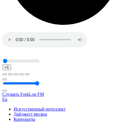
×1
Слушать ForkLog FM
En
Искусственный интеллект
Дайджест месяца
Корпораты