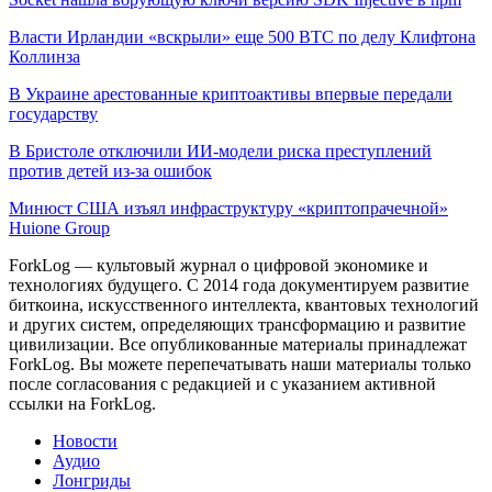
Власти Ирландии «вскрыли» еще 500 BTC по делу Клифтона
Коллинза
В Украине арестованные криптоактивы впервые передали
государству
В Бристоле отключили ИИ-модели риска преступлений
против детей из-за ошибок
Минюст США изъял инфраструктуру «криптопрачечной»
Huione Group
ForkLog — культовый журнал о цифровой экономике и
технологиях будущего. С 2014 года документируем развитие
биткоина, искусственного интеллекта, квантовых технологий
и других систем, определяющих трансформацию и развитие
цивилизации.
Все опубликованные материалы принадлежат
ForkLog. Вы можете перепечатывать наши материалы только
после согласования с редакцией и с указанием активной
ссылки на ForkLog.
Новости
Аудио
Лонгриды