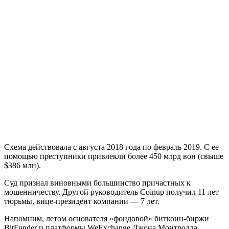
Схема действовала с августа 2018 года по февраль 2019. С ее
помощью преступники привлекли более 450 млрд вон (свыше
$386 млн).
Суд признал виновными большинство причастных к
мошенничеству. Другой руководитель Coinup получил 11 лет
тюрьмы, вице-президент компании — 7 лет.
Напомним, летом основателя «фондовой» биткоин-биржи
BitFunder и платформы WeExchange Джона Монтролла