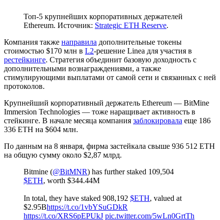
Топ-5 крупнейших корпоративных держателей
Ethereum. Источник:
Strategic ETH Reserve
.
Компания также
направила
дополнительные токены
стоимостью $170 млн в
L2
-решение Linea для участия в
рестейкинге
. Стратегия объединит базовую доходность с
дополнительными вознаграждениями, а также
стимулирующими выплатами от самой сети и связанных с ней
протоколов.
Крупнейший корпоративный держатель Ethereum — BitMine
Immersion Technologies — тоже наращивает активность в
стейкинге. В начале месяца компания
заблокировала
еще 186
336 ETH на $604 млн.
По данным на 8 января, фирма застейкала свыше 936 512 ETH
на общую сумму около $2,87 млрд.
Bitmine (
@BitMNR
) has further staked 109,504
$ETH
, worth $344.44M
In total, they have staked 908,192
$ETH
, valued at
$2.95B
https://t.co/1vbYSuGDkR
https://t.co/XRS6pEPUkJ
pic.twitter.com/5wLn0GrtTh