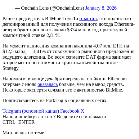
— Onchain Lens (@OnchainLens)
January 8, 2026
Ранее председатель BitMine Том Ли
отметил
, что полностью
депонированный для получения пассивного дохода Ethereum-
резерв будет приносить около $374 млн в год при текущей
композитной ставке 2,81%.
На момент написания компания накопила 4,07 млн ETH на
$12,5 млрд — 3,41% от совокупного рыночного предложения
ведущего альткоина. Во всем сегменте
DAT
фирма занимает
второе место по стоимости криптоказначейства после
Strategy.
Напомним, в конце декабря очередь на стейкинг Ethereum
впервые с июля
оказалась
больше, чем на вывод средств.
Некоторые эксперты связали это с активностью BitMine.
Подписывайтесь на ForkLog в социальных сетях
Telegram (основной канал)
Facebook
X
Нашли ошибку в тексте? Выделите ее и нажмите
CTRL+ENTER
Материалы по теме