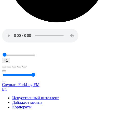
×1
Слушать ForkLog FM
En
Искусственный интеллект
Дайджест месяца
Корпораты