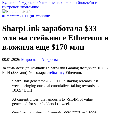
Культовый журнал о биткоине, технологии блокчейн и
цифровой экономике.
#Ethereum (ETH)
#Стейкинг
SharpLink заработала $33
млн на стейкинге Ethereum и
вложила еще $170 млн
09.01.2026
Мирослава Андреева
За семь месяцев компания SharpLink Gaming получила 10 657
ETH ($33 млн) благодаря
стейкингу
Ethereum.
SharpLink generated 438 ETH in staking rewards last
week, bringing our total cumulative staking rewards to
10,657 ETH.
At current prices, that amounts to ~$1.4M of value
generated for shareholders last week.
Our thesis remains unchanged: 100% ETH and 100%