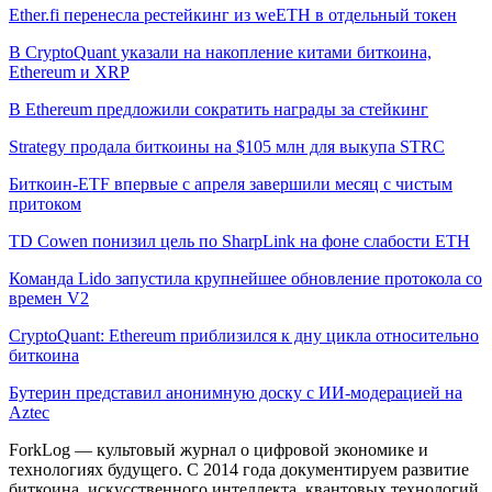
Ether.fi перенесла рестейкинг из weETH в отдельный токен
В CryptoQuant указали на накопление китами биткоина,
Ethereum и XRP
В Ethereum предложили сократить награды за стейкинг
Strategy продала биткоины на $105 млн для выкупа STRC
Биткоин-ETF впервые с апреля завершили месяц с чистым
притоком
TD Cowen понизил цель по SharpLink на фоне слабости ETH
Команда Lido запустила крупнейшее обновление протокола со
времен V2
CryptoQuant: Ethereum приблизился к дну цикла относительно
биткоина
Бутерин представил анонимную доску с ИИ-модерацией на
Aztec
ForkLog — культовый журнал о цифровой экономике и
технологиях будущего. С 2014 года документируем развитие
биткоина, искусственного интеллекта, квантовых технологий