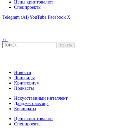
Цены криптовалют
Спецпроекты
Telegram (AI)
YouTube
Facebook
X
En
Новости
Лонгриды
Крипториум
Подкасты
Искусственный интеллект
Дайджест месяца
Корпораты
Цены криптовалют
Спецпроекты