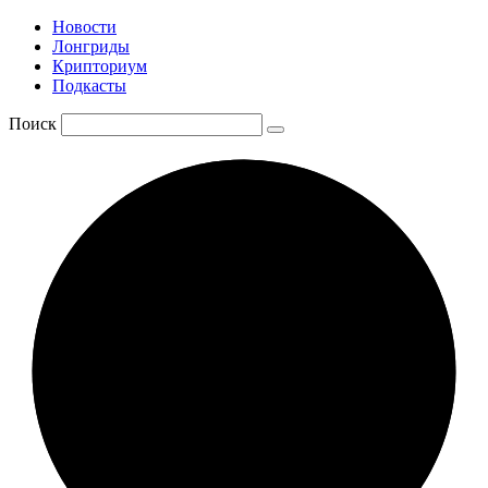
Новости
Лонгриды
Крипториум
Подкасты
Поиск