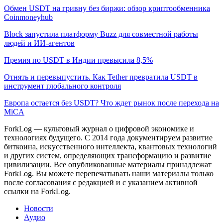
Обмен USDT на гривну без биржи: обзор криптообменника
Coinmoneyhub
Block запустила платформу Buzz для совместной работы
людей и ИИ-агентов
Премия по USDT в Индии превысила 8,5%
Отнять и перевыпустить. Как Tether превратила USDT в
инструмент глобального контроля
Европа остается без USDT? Что ждет рынок после перехода на
MiCA
ForkLog — культовый журнал о цифровой экономике и
технологиях будущего. С 2014 года документируем развитие
биткоина, искусственного интеллекта, квантовых технологий
и других систем, определяющих трансформацию и развитие
цивилизации.
Все опубликованные материалы принадлежат
ForkLog. Вы можете перепечатывать наши материалы только
после согласования с редакцией и с указанием активной
ссылки на ForkLog.
Новости
Аудио