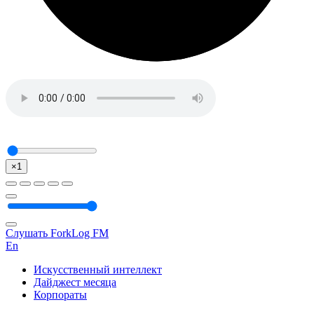
×1
Слушать ForkLog FM
En
Искусственный интеллект
Дайджест месяца
Корпораты