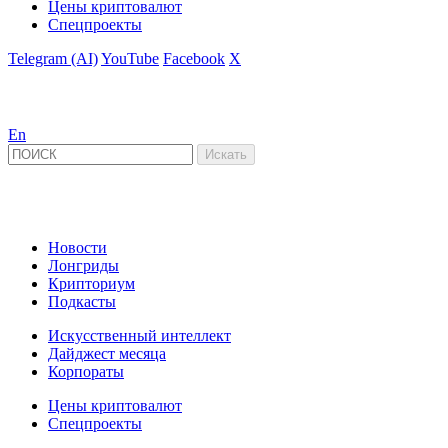
Цены криптовалют
Спецпроекты
Telegram (AI)
YouTube
Facebook
X
En
Новости
Лонгриды
Крипториум
Подкасты
Искусственный интеллект
Дайджест месяца
Корпораты
Цены криптовалют
Спецпроекты