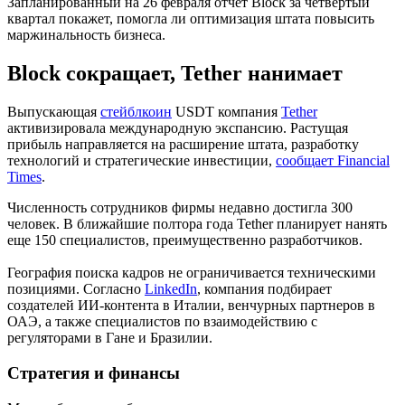
Запланированный на 26 февраля отчет Block за четвертый
квартал покажет, помогла ли оптимизация штата повысить
маржинальность бизнеса.
Block сокращает, Tether нанимает
Выпускающая
стейблкоин
USDT компания
Tether
активизировала международную экспансию. Растущая
прибыль направляется на расширение штата, разработку
технологий и стратегические инвестиции,
сообщает Financial
Times
.
Численность сотрудников фирмы недавно достигла 300
человек. В ближайшие полтора года Tether планирует нанять
еще 150 специалистов, преимущественно разработчиков.
География поиска кадров не ограничивается техническими
позициями. Согласно
LinkedIn
, компания подбирает
создателей ИИ-контента в Италии, венчурных партнеров в
ОАЭ, а также специалистов по взаимодействию с
регуляторами в Гане и Бразилии.
Стратегия и финансы