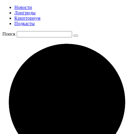
Новости
Лонгриды
Крипториум
Подкасты
Поиск