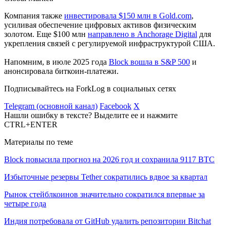
Компания также
инвестировала $150 млн в Gold.com
,
усиливая обеспечение цифровых активов физическим
золотом. Еще $100 млн
направлено в Anchorage Digital
для
укрепления связей с регулируемой инфраструктурой США.
Напомним, в июле 2025 года
Block вошла в S&P 500
и
анонсировала биткоин-платежи.
Подписывайтесь на ForkLog в социальных сетях
Telegram (основной канал)
Facebook
X
Нашли ошибку в тексте? Выделите ее и нажмите
CTRL+ENTER
Материалы по теме
Block повысила прогноз на 2026 год и сохранила 9117 BTC
Избыточные резервы Tether сократились вдвое за квартал
Рынок стейблкоинов значительно сократился впервые за
четыре года
Индия потребовала от GitHub удалить репозитории Bitchat