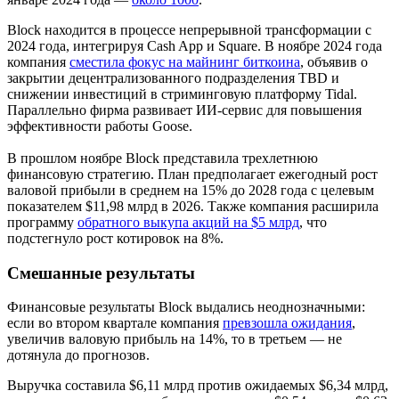
Block находится в процессе непрерывной трансформации с
2024 года, интегрируя Cash App и Square. В ноябре 2024 года
компания
сместила фокус на майнинг биткоина
, объявив о
закрытии децентрализованного подразделения TBD и
снижении инвестиций в стриминговую платформу Tidal.
Параллельно фирма развивает ИИ-сервис для повышения
эффективности работы Goose.
В прошлом ноябре Block представила трехлетнюю
финансовую стратегию. План предполагает ежегодный рост
валовой прибыли в среднем на 15% до 2028 года с целевым
показателем $11,98 млрд в 2026. Также компания расширила
программу
обратного выкупа акций на $5 млрд
, что
подстегнуло рост котировок на 8%.
Смешанные результаты
Финансовые результаты Block выдались неоднозначными:
если во втором квартале компания
превзошла ожидания
,
увеличив валовую прибыль на 14%, то в третьем — не
дотянула до прогнозов.
Выручка составила $6,11 млрд против ожидаемых $6,34 млрд,