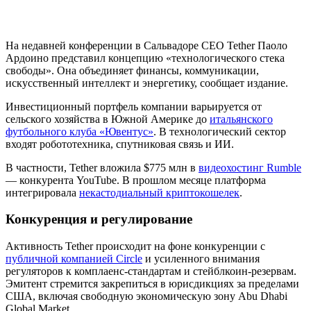
На недавней конференции в Сальвадоре CEO Tether Паоло
Ардоино представил концепцию «технологического стека
свободы». Она объединяет финансы, коммуникации,
искусственный интеллект и энергетику, сообщает издание.
Инвестиционный портфель компании варьируется от
сельского хозяйства в Южной Америке до
итальянского
футбольного клуба «Ювентус»
. В технологический сектор
входят робототехника, спутниковая связь и ИИ.
В частности, Tether вложила $775 млн в
видеохостинг Rumble
— конкурента YouTube. В прошлом месяце платформа
интегрировала
некастодиальный криптокошелек
.
Конкуренция и регулирование
Активность Tether происходит на фоне конкуренции с
публичной компанией Circle
и усиленного внимания
регуляторов к комплаенс-стандартам и стейблкоин-резервам.
Эмитент стремится закрепиться в юрисдикциях за пределами
США, включая свободную экономическую зону Abu Dhabi
Global Market.