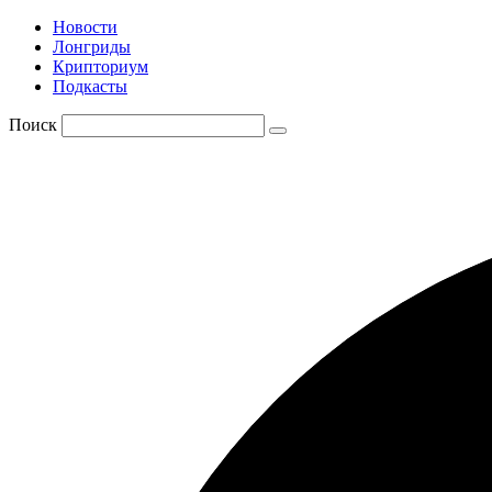
Новости
Лонгриды
Крипториум
Подкасты
Поиск