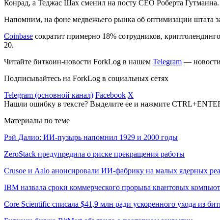
Конрад, а Теджас Шах сменил на посту CEO Роберта Гутманна.
Напомним, на фоне медвежьего рынка об оптимизации штата з
Coinbase
сократит примерно 18% сотрудников, криптолендинг
20.
Читайте биткоин-новости ForkLog в нашем
Telegram
— новости 
Подписывайтесь на ForkLog в социальных сетях
Telegram (основной канал)
Facebook
X
Нашли ошибку в тексте? Выделите ее и нажмите CTRL+ENTE
Материалы по теме
Рэй Далио: ИИ-пузырь напомнил 1929 и 2000 годы
ZeroStack предупредила о риске прекращения работы
Crusoe и Aalo анонсировали ИИ-фабрику на малых ядерных ре
IBM назвала сроки коммерческого прорыва квантовых компью
Core Scientific списала $41,9 млн ради ускоренного ухода из б