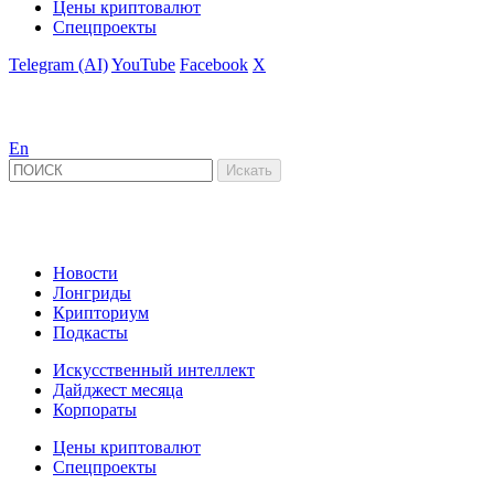
Цены криптовалют
Спецпроекты
Telegram (AI)
YouTube
Facebook
X
En
Новости
Лонгриды
Крипториум
Подкасты
Искусственный интеллект
Дайджест месяца
Корпораты
Цены криптовалют
Спецпроекты