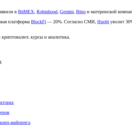
аявили в
BitMEX
,
Robinhood
,
Gemini
,
Bitso
и материнской компа
овая платформа
BlockFi
— 20%. Согласно СМИ,
Huobi
уволит 30
криптовалют, курсы и аналитика.
R
акторах
теров
иткоин-майнинга