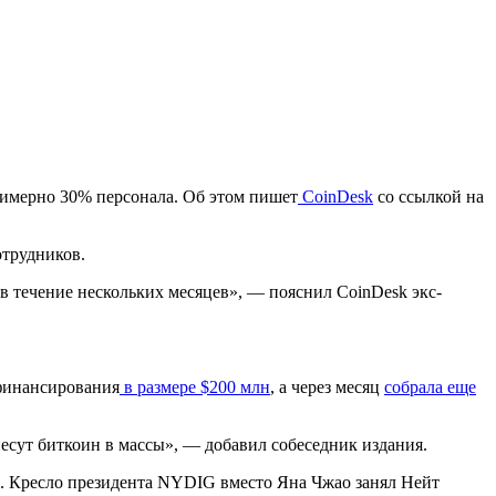
римерно 30% персонала. Об этом пишет
CoinDesk
со ссылкой на
отрудников.
м в течение нескольких месяцев», — пояснил CoinDesk экс-
 финансирования
в размере $200 млн
, а через месяц
собрала еще
есут биткоин в массы», — добавил собеседник издания.
тве. Кресло президента NYDIG вместо Яна Чжао занял Нейт