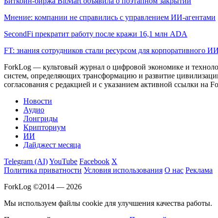
Биткоин-биржа BitMart объявила о поэтапном закрытии
Мнение: компании не справились с управлением ИИ-агентами
SecondFi прекратит работу после кражи 16,1 млн ADA
FT: знания сотрудников стали ресурсом для корпоративного И
ForkLog — культовый журнал о цифровой экономике и технолог
систем, определяющих трансформацию и развитие цивилизаци
согласования с редакцией и с указанием активной ссылки на Fo
Новости
Аудио
Лонгриды
Крипториум
ИИ
Дайджест месяца
Telegram (AI)
YouTube
Facebook
X
Политика приватности
Условия использования
О нас
Реклама
ForkLog ©2014 — 2026
Мы используем файлы cookie для улучшения качества работы.