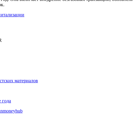
ок.
питализации
R
истских материалов
 года
inmoneyhub