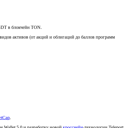
USDT в блокчейн TON.
видов активов (от акций и облигаций до баллов программ
etCap
.
 Wallet 5.0 и разработку новой
кроссчейн
-технологии Teleport.