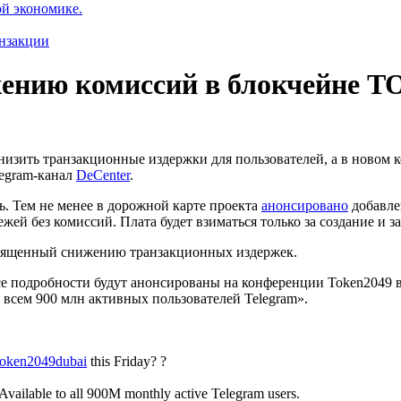
ой экономике.
нзакции
жению комиссий в блокчейне 
изить транзакционные издержки для пользователей, а в новом 
legram-канал
DeCenter
.
. Тем не менее в дорожной карте проекта
анонсировано
добавле
й без комиссий. Плата будет взиматься только за создание и з
вященный снижению транзакционных издержек.
се подробности будут анонсированы на конференции Token2049 в
всем 900 млн активных пользователей Telegram».
token2049dubai
this Friday? ?
e. Available to all 900M monthly active Telegram users.