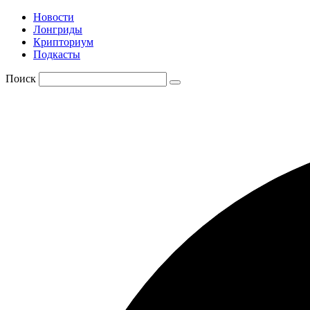
Новости
Лонгриды
Крипториум
Подкасты
Поиск