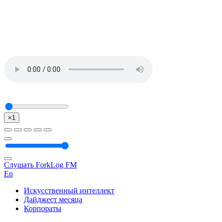
×1
Слушать ForkLog FM
En
Искусственный интеллект
Дайджест месяца
Корпораты