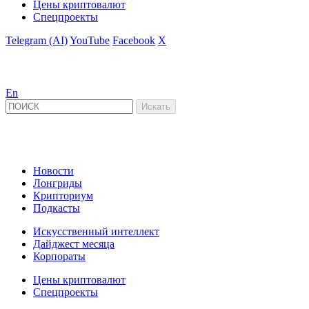
Цены криптовалют
Спецпроекты
Telegram (AI)
YouTube
Facebook
X
En
Новости
Лонгриды
Крипториум
Подкасты
Искусственный интеллект
Дайджест месяца
Корпораты
Цены криптовалют
Спецпроекты