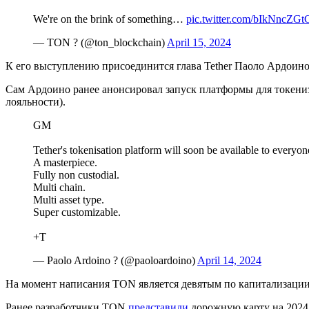
We're on the brink of something…
pic.twitter.com/bIkNncZGt
— TON ? (@ton_blockchain)
April 15, 2024
К его выступлению присоединится глава Tether Паоло Ардои
Сам Ардоино ранее анонсировал запуск платформы для токениз
лояльности).
GM
Tether's tokenisation platform will soon be available to everyon
A masterpiece.
Fully non custodial.
Multi chain.
Multi asset type.
Super customizable.
+T
— Paolo Ardoino ? (@paoloardoino)
April 14, 2024
На момент написания TON является девятым по капитализации 
Ранее разработчики TON
представили
дорожную карту на 2024 