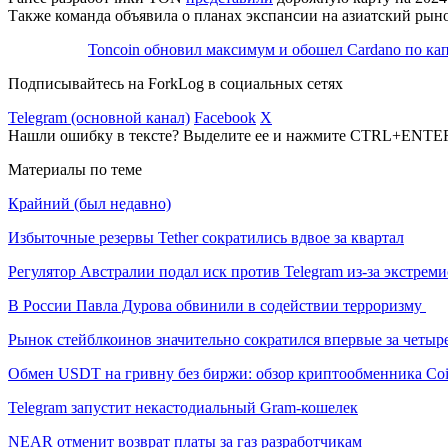
Также команда объявила о планах экспансии на азиатский рын
Toncoin обновил максимум и обошел Cardano по ка
Подписывайтесь на ForkLog в социальных сетях
Telegram (основной канал)
Facebook
X
Нашли ошибку в тексте? Выделите ее и нажмите CTRL+ENTE
Материалы по теме
Крайний (был недавно)
Избыточные резервы Tether сократились вдвое за квартал
Регулятор Австралии подал иск против Telegram из-за экстрем
В России Павла Дурова обвинили в содействии терроризму
Рынок стейблкоинов значительно сократился впервые за четыре
Обмен USDT на гривну без биржи: обзор криптообменника Co
Telegram запустит некастодиальный Gram-кошелек
NEAR отменит возврат платы за газ разработчикам