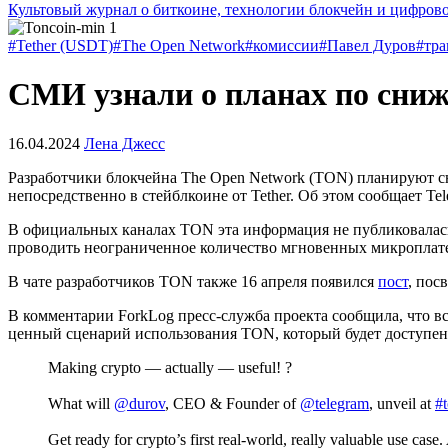
Культовый журнал о биткоине, технологии блокчейн и цифров
#Tether (USDT)
#The Open Network
#комиссии
#Павел Дуров
#тра
СМИ узнали о планах по сни
16.04.2024
Лена Джесс
Разработчики блокчейна The Open Network (TON) планируют сн
непосредственно в стейблкоине от Tether. Об этом сообщает Te
В официальных каналах TON эта информация не публиковалась
проводить неограниченное количество мгновенных микроплатеже
В чате разработчиков TON также 16 апреля появился
пост
, пос
В комментарии ForkLog пресс-служба проекта сообщила, что в
ценный сценарий использования TON, который будет доступен 
Making crypto — actually — useful! ?
What will
@durov
, CEO & Founder of
@telegram
, unveil at
#
Get ready for crypto’s first real-world, really valuable use cas