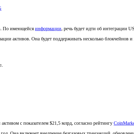
G
но. По имеющейся
информации
, речь будет идти об интеграции 
ации активов. Она будет поддерживать несколько блокчейнов и 
e.
активом c показателем $21,5 млрд, согласно рейтингу
CoinMark
год. Она включает внедрение безгазовых транзакций, обновление