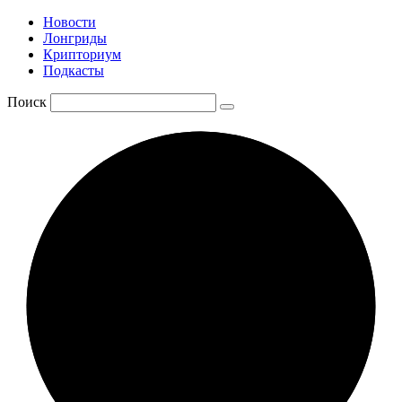
Новости
Лонгриды
Крипториум
Подкасты
Поиск