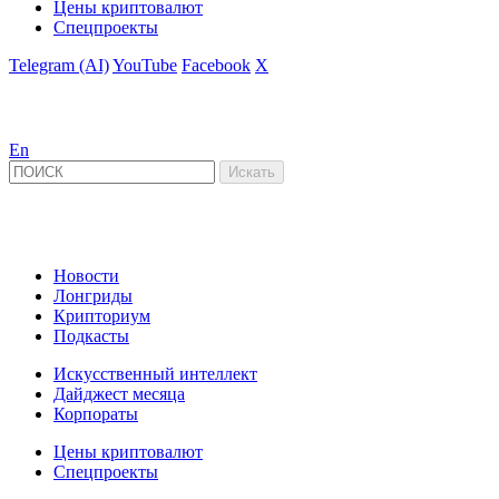
Цены криптовалют
Спецпроекты
Telegram (AI)
YouTube
Facebook
X
En
Новости
Лонгриды
Крипториум
Подкасты
Искусственный интеллект
Дайджест месяца
Корпораты
Цены криптовалют
Спецпроекты