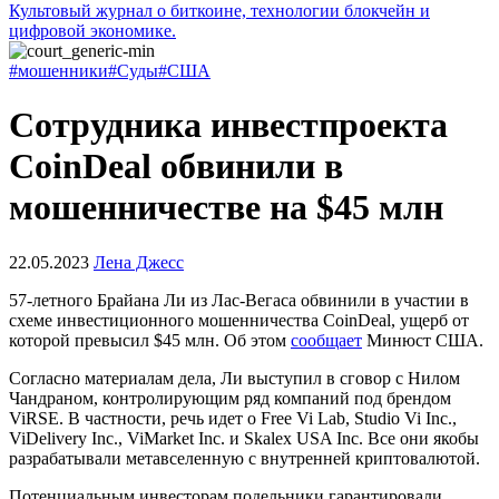
Культовый журнал о биткоине, технологии блокчейн и
цифровой экономике.
#мошенники
#Суды
#США
Сотрудника инвестпроекта
CoinDeal обвинили в
мошенничестве на $45 млн
22.05.2023
Лена Джесс
57-летного Брайана Ли из Лас-Вегаса обвинили в участии в
схеме инвестиционного мошенничества CoinDeal, ущерб от
которой превысил $45 млн. Об этом
сообщает
Минюст США.
Согласно материалам дела, Ли выступил в сговор с Нилом
Чандраном, контролирующим ряд компаний под брендом
ViRSE. В частности, речь идет о Free Vi Lab, Studio Vi Inc.,
ViDelivery Inc., ViMarket Inc. и Skalex USA Inc. Все они якобы
разрабатывали метавселенную с внутренней криптовалютой.
Потенциальным инвесторам подельники гарантировали