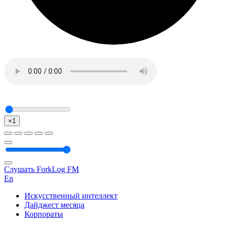
×1
Слушать ForkLog FM
En
Искусственный интеллект
Дайджест месяца
Корпораты