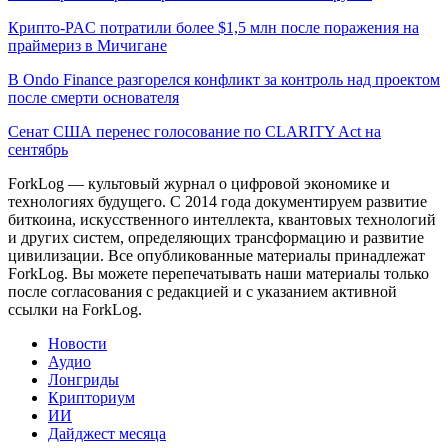
Крипто-PAC потратили более $1,5 млн после поражения на
праймериз в Мичигане
В Ondo Finance разгорелся конфликт за контроль над проектом
после смерти основателя
Сенат США перенес голосование по CLARITY Act на
сентябрь
ForkLog — культовый журнал о цифровой экономике и
технологиях будущего. С 2014 года документируем развитие
биткоина, искусственного интеллекта, квантовых технологий
и других систем, определяющих трансформацию и развитие
цивилизации.
Все опубликованные материалы принадлежат
ForkLog. Вы можете перепечатывать наши материалы только
после согласования с редакцией и с указанием активной
ссылки на ForkLog.
Новости
Аудио
Лонгриды
Крипториум
ИИ
Дайджест месяца