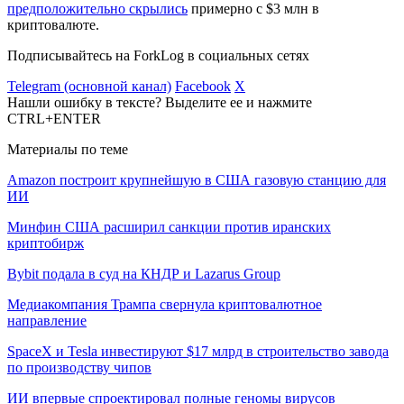
предположительно скрылись
примерно с $3 млн в
криптовалюте.
Подписывайтесь на ForkLog в социальных сетях
Telegram (основной канал)
Facebook
X
Нашли ошибку в тексте? Выделите ее и нажмите
CTRL+ENTER
Материалы по теме
Amazon построит крупнейшую в США газовую станцию для
ИИ
Минфин США расширил санкции против иранских
криптобирж
Bybit подала в суд на КНДР и Lazarus Group
Медиакомпания Трампа свернула криптовалютное
направление
SpaceX и Tesla инвестируют $17 млрд в строительство завода
по производству чипов
ИИ впервые спроектировал полные геномы вирусов