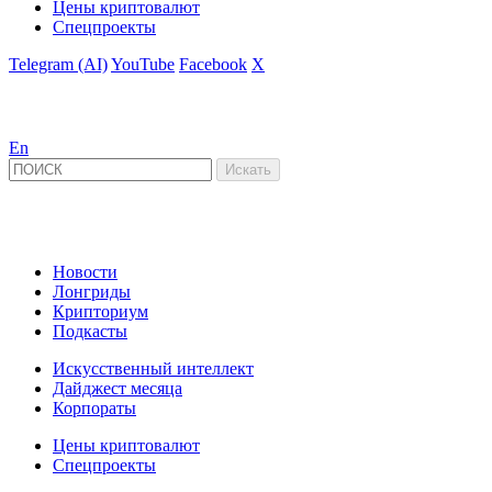
Цены криптовалют
Спецпроекты
Telegram (AI)
YouTube
Facebook
X
En
Новости
Лонгриды
Крипториум
Подкасты
Искусственный интеллект
Дайджест месяца
Корпораты
Цены криптовалют
Спецпроекты