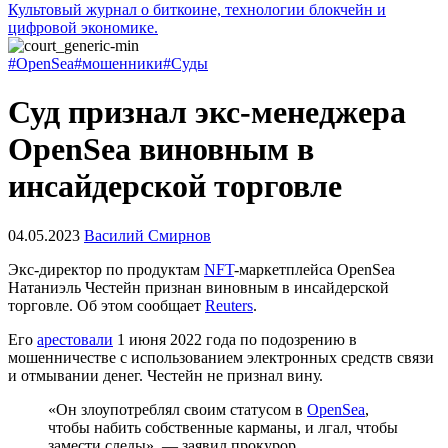
Культовый журнал о биткоине, технологии блокчейн и
цифровой экономике.
#OpenSea
#мошенники
#Суды
Суд признал экс-менеджера
OpenSea виновным в
инсайдерской торговле
04.05.2023
Василий Смирнов
Экс-директор по продуктам
NFT
-маркетплейса OpenSea
Натаниэль Честейн признан виновным в инсайдерской
торговле. Об этом сообщает
Reuters
.
Его
арестовали
1 июня 2022 года по подозрению в
мошенничестве с использованием электронных средств связи
и отмывании денег. Честейн не признал вину.
«Он злоупотреблял своим статусом в
OpenSea
,
чтобы набить собственные карманы, и лгал, чтобы
замести следы», — заявил прокурор.