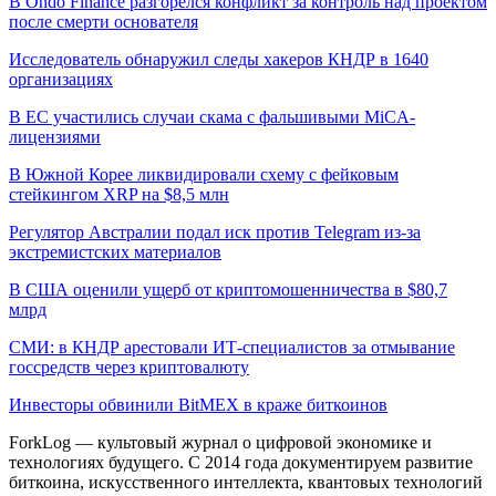
В Ondo Finance разгорелся конфликт за контроль над проектом
после смерти основателя
Исследователь обнаружил следы хакеров КНДР в 1640
организациях
В ЕС участились случаи скама с фальшивыми MiCA-
лицензиями
В Южной Корее ликвидировали схему с фейковым
стейкингом XRP на $8,5 млн
Регулятор Австралии подал иск против Telegram из-за
экстремистских материалов
В США оценили ущерб от криптомошенничества в $80,7
млрд
СМИ: в КНДР арестовали ИТ-специалистов за отмывание
госсредств через криптовалюту
Инвесторы обвинили BitMEX в краже биткоинов
ForkLog — культовый журнал о цифровой экономике и
технологиях будущего. С 2014 года документируем развитие
биткоина, искусственного интеллекта, квантовых технологий