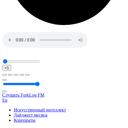
×1
Слушать ForkLog FM
En
Искусственный интеллект
Дайджест месяца
Корпораты