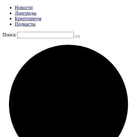
Новости
Лонгриды
Крипториум
Подкасты
Поиск