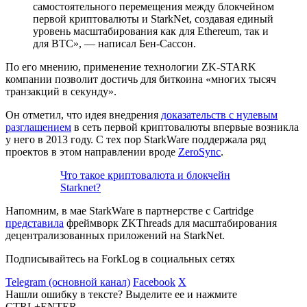
самостоятельного перемещения между блокчейном
первой криптовалюты и StarkNet, создавая единый
уровень масштабирования как для Ethereum, так и
для BTC», — написал Бен-Сассон.
По его мнению, применение технологии ZK-STARK
компании позволит достичь для биткоина «многих тысяч
транзакций в секунду».
Он отметил, что идея внедрения
доказательств с нулевым
разглашением
в сеть первой криптовалюты впервые возникла
у него в 2013 году. С тех пор StarkWare поддержала ряд
проектов в этом направлении вроде
ZeroSync
.
Что такое криптовалюта и блокчейн
Starknet?
Напомним, в мае StarkWare в партнерстве с Cartridge
представила
фреймворк ZKThreads для масштабирования
децентрализованных приложений на StarkNet.
Подписывайтесь на ForkLog в социальных сетях
Telegram (основной канал)
Facebook
X
Нашли ошибку в тексте? Выделите ее и нажмите
CTRL+ENTER