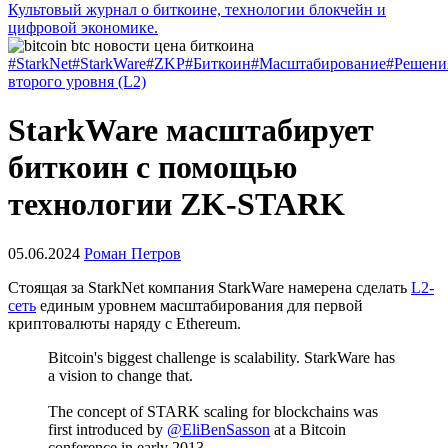
Культовый журнал о биткоине, технологии блокчейн и
цифровой экономике.
#StarkNet
#StarkWare
#ZKP
#Биткоин
#Масштабирование
#Решени
второго уровня (L2)
StarkWare масштабирует
биткоин с помощью
технологии ZK-STARK
05.06.2024
Роман Петров
Стоящая за StarkNet компания StarkWare намерена сделать
L2-
сеть
единым уровнем масштабирования для первой
криптовалюты наряду с Ethereum.
Bitcoin's biggest challenge is scalability. StarkWare has
a vision to change that.
The concept of STARK scaling for blockchains was
first introduced by
@EliBenSasson
at a Bitcoin
conference in early 2013.