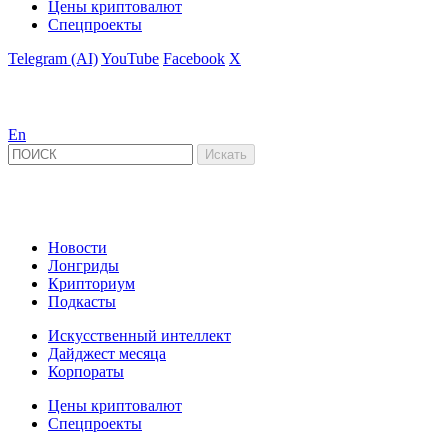
Цены криптовалют
Спецпроекты
Telegram (AI)
YouTube
Facebook
X
En
Новости
Лонгриды
Крипториум
Подкасты
Искусственный интеллект
Дайджест месяца
Корпораты
Цены криптовалют
Спецпроекты