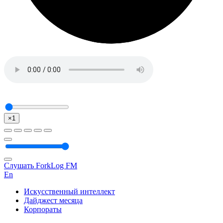
×1
Слушать ForkLog FM
En
Искусственный интеллект
Дайджест месяца
Корпораты