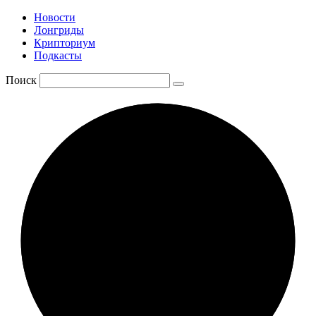
Новости
Лонгриды
Крипториум
Подкасты
Поиск