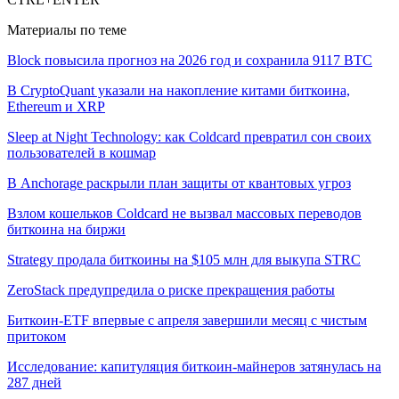
Материалы по теме
Block повысила прогноз на 2026 год и сохранила 9117 BTC
В CryptoQuant указали на накопление китами биткоина,
Ethereum и XRP
Sleep at Night Technology: как Coldcard превратил сон своих
пользователей в кошмар
В Anchorage раскрыли план защиты от квантовых угроз
Взлом кошельков Coldcard не вызвал массовых переводов
биткоина на биржи
Strategy продала биткоины на $105 млн для выкупа STRC
ZeroStack предупредила о риске прекращения работы
Биткоин-ETF впервые с апреля завершили месяц с чистым
притоком
Исследование: капитуляция биткоин-майнеров затянулась на
287 дней