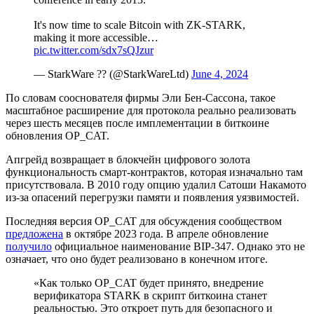
It's now time to scale Bitcoin with ZK-STARK,
making it more accessible…
pic.twitter.com/sdx7sQJzur
— StarkWare ?? (@StarkWareLtd)
June 4, 2024
По словам сооснователя фирмы Эли Бен-Сассона, такое
масштабное расширение для протокола реально реализовать
через шесть месяцев после имплементации в биткоине
обновления OP_CAT.
Апгрейд возвращает в блокчейн цифрового золота
функциональность смарт-контрактов, которая изначально там
присутствовала. В 2010 году опцию удалил Сатоши Накамото
из-за опасений перегрузки памяти и появления уязвимостей.
Последняя версия OP_CAT для обсуждения сообществом
предложена
в октябре 2023 года. В апреле обновление
получило
официальное наименование
BIP
-347. Однако это не
означает, что оно будет реализовано в конечном итоге.
«Как только OP_CAT будет принято, внедрение
верификатора STARK в скрипт биткоина станет
реальностью. Это откроет путь для безопасного и