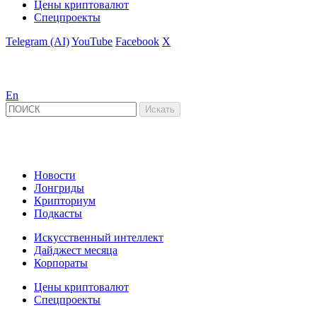
Цены криптовалют
Спецпроекты
Telegram (AI)
YouTube
Facebook
X
En
Новости
Лонгриды
Крипториум
Подкасты
Искусственный интеллект
Дайджест месяца
Корпораты
Цены криптовалют
Спецпроекты