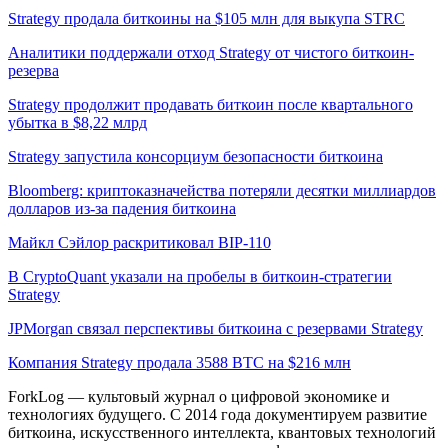
Strategy продала биткоины на $105 млн для выкупа STRC
Аналитики поддержали отход Strategy от чистого биткоин-
резерва
Strategy продолжит продавать биткоин после квартального
убытка в $8,22 млрд
Strategy запустила консорциум безопасности биткоина
Bloomberg: криптоказначейства потеряли десятки миллиардов
долларов из-за падения биткоина
Майкл Сэйлор раскритиковал BIP-110
В CryptoQuant указали на пробелы в биткоин-стратегии
Strategy
JPMorgan связал перспективы биткоина с резервами Strategy
Компания Strategy продала 3588 BTC на $216 млн
ForkLog — культовый журнал о цифровой экономике и
технологиях будущего. С 2014 года документируем развитие
биткоина, искусственного интеллекта, квантовых технологий