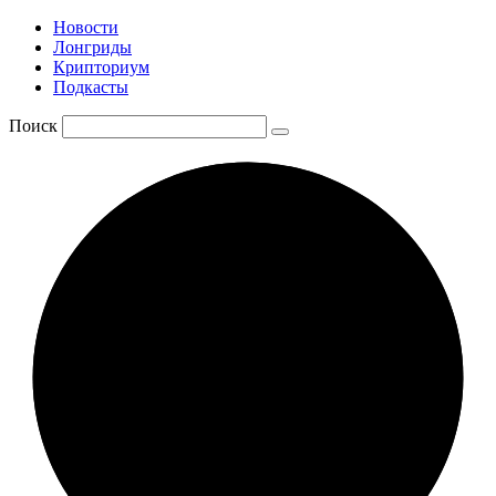
Новости
Лонгриды
Крипториум
Подкасты
Поиск