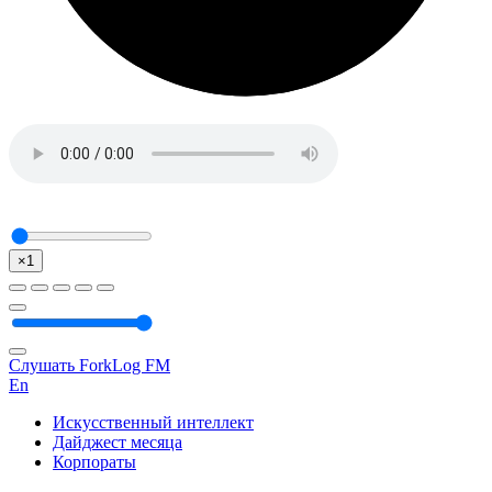
×1
Слушать ForkLog FM
En
Искусственный интеллект
Дайджест месяца
Корпораты