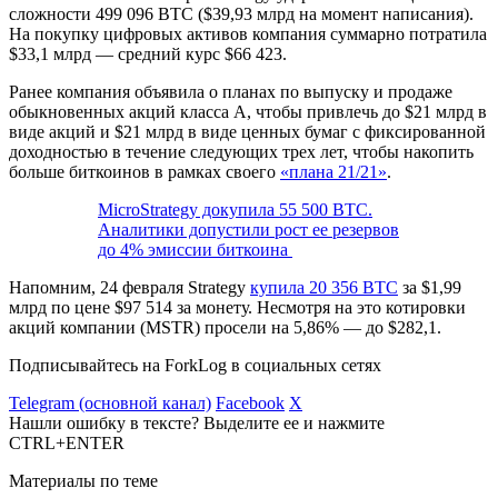
сложности 499 096 BTC ($39,93 млрд на момент написания).
На покупку цифровых активов компания суммарно потратила
$33,1 млрд — средний курс $66 423.
Ранее компания объявила о планах по выпуску и продаже
обыкновенных акций класса А, чтобы привлечь до $21 млрд в
виде акций и $21 млрд в виде ценных бумаг с фиксированной
доходностью в течение следующих трех лет, чтобы накопить
больше биткоинов в рамках своего
«плана 21/21»
.
MicroStrategy докупила 55 500 BTC.
Аналитики допустили рост ее резервов
до 4% эмиссии биткоина
Напомним, 24 февраля Strategy
купила 20 356 BTC
за $1,99
млрд по цене $97 514 за монету. Несмотря на это котировки
акций компании (MSTR) просели на 5,86% — до $282,1.
Подписывайтесь на ForkLog в социальных сетях
Telegram (основной канал)
Facebook
X
Нашли ошибку в тексте? Выделите ее и нажмите
CTRL+ENTER
Материалы по теме