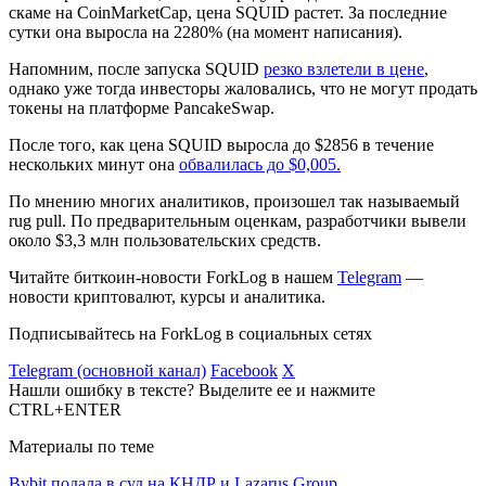
скаме на CoinMarketCap, цена SQUID растет. За последние
сутки она выросла на 2280% (на момент написания).
Напомним, после запуска SQUID
резко взлетели в цене
,
однако уже тогда инвесторы жаловались, что не могут продать
токены на платформе PancakeSwap.
После того, как цена SQUID выросла до $2856 в течение
нескольких минут она
обвалилась до $0,005.
По мнению многих аналитиков, произошел так называемый
rug pull
. По предварительным оценкам, разработчики вывели
около $3,3 млн пользовательских средств.
Читайте биткоин-новости ForkLog в нашем
Telegram
—
новости криптовалют, курсы и аналитика.
Подписывайтесь на ForkLog в социальных сетях
Telegram (основной канал)
Facebook
X
Нашли ошибку в тексте? Выделите ее и нажмите
CTRL+ENTER
Материалы по теме
Bybit подала в суд на КНДР и Lazarus Group