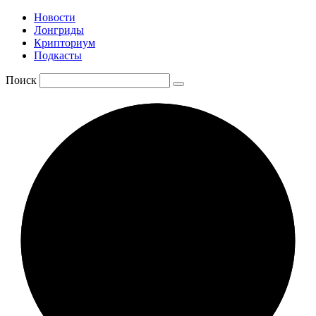
Новости
Лонгриды
Крипториум
Подкасты
Поиск