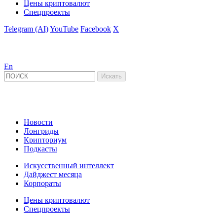
Цены криптовалют
Спецпроекты
Telegram (AI)
YouTube
Facebook
X
En
Новости
Лонгриды
Крипториум
Подкасты
Искусственный интеллект
Дайджест месяца
Корпораты
Цены криптовалют
Спецпроекты