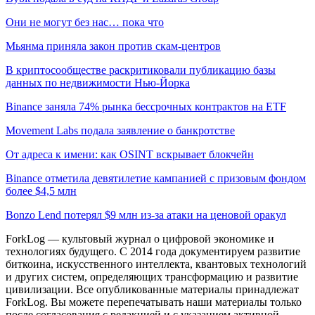
Они не могут без нас… пока что
Мьянма приняла закон против скам-центров
В криптосообществе раскритиковали публикацию базы
данных по недвижимости Нью-Йорка
Binance заняла 74% рынка бессрочных контрактов на ETF
Movement Labs подала заявление о банкротстве
От адреса к имени: как OSINT вскрывает блокчейн
Binance отметила девятилетие кампанией с призовым фондом
более $4,5 млн
Bonzo Lend потерял $9 млн из-за атаки на ценовой оракул
ForkLog — культовый журнал о цифровой экономике и
технологиях будущего. С 2014 года документируем развитие
биткоина, искусственного интеллекта, квантовых технологий
и других систем, определяющих трансформацию и развитие
цивилизации.
Все опубликованные материалы принадлежат
ForkLog. Вы можете перепечатывать наши материалы только
после согласования с редакцией и с указанием активной