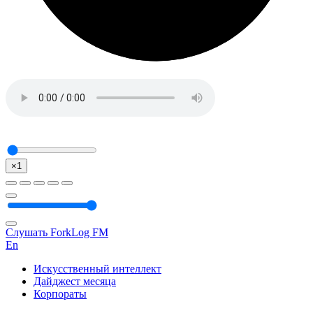
×1
Слушать ForkLog FM
En
Искусственный интеллект
Дайджест месяца
Корпораты