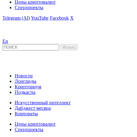
Цены криптовалют
Спецпроекты
Telegram (AI)
YouTube
Facebook
X
En
Новости
Лонгриды
Крипториум
Подкасты
Искусственный интеллект
Дайджест месяца
Корпораты
Цены криптовалют
Спецпроекты