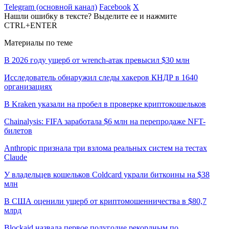
Telegram (основной канал)
Facebook
X
Нашли ошибку в тексте? Выделите ее и нажмите
CTRL+ENTER
Материалы по теме
В 2026 году ущерб от wrench-атак превысил $30 млн
Исследователь обнаружил следы хакеров КНДР в 1640
организациях
В Kraken указали на пробел в проверке криптокошельков
Chainalysis: FIFA заработала $6 млн на перепродаже NFT-
билетов
Anthropic признала три взлома реальных систем на тестах
Claude
У владельцев кошельков Coldcard украли биткоины на $38
млн
В США оценили ущерб от криптомошенничества в $80,7
млрд
Blockaid назвала первое полугодие рекордным по