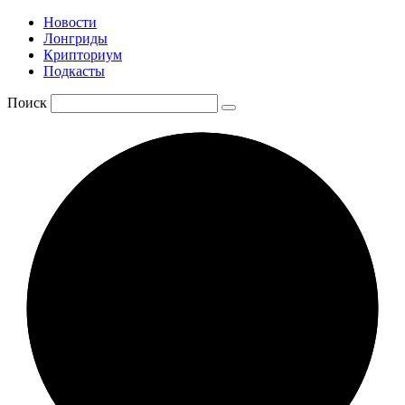
Новости
Лонгриды
Крипториум
Подкасты
Поиск