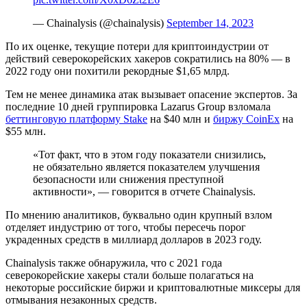
— Chainalysis (@chainalysis)
September 14, 2023
По их оценке, текущие потери для криптоиндустрии от
действий северокорейских хакеров сократились на 80% — в
2022 году они похитили рекордные $1,65 млрд.
Тем не менее динамика атак вызывает опасение экспертов. За
последние 10 дней группировка Lazarus Group взломала
беттинговую платформу Stake
на $40 млн и
биржу CoinEx
на
$55 млн.
«Тот факт, что в этом году показатели снизились,
не обязательно является показателем улучшения
безопасности или снижения преступной
активности», — говорится в отчете Chainalysis.
По мнению аналитиков, буквально один крупный взлом
отделяет индустрию от того, чтобы пересечь порог
украденных средств в миллиард долларов в 2023 году.
Chainalysis также обнаружила, что с 2021 года
северокорейские хакеры стали больше полагаться на
некоторые российские биржи и криптовалютные миксеры для
отмывания незаконных средств.