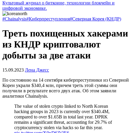
Культовый журнал о биткоине, технологии блокчейн и
цифровой экономике.
#Chainalysis
#Киберпреступления
#Северная Корея (КНДР)
Треть похищенных хакерами
из КНДР криптовалют
добыты за две атаки
15.09.2023
Лена Джесс
По состоянию на 14 сентября киберпреступники из Северной
Кореи украли $340,4 млн, причем треть этой суммы они
получили в результате всего двух атак. Об этом заявили
аналитики Chainalysis.
The value of stolen crypto linked to North Korean
hacking groups in 2023 is currently over $340.4M,
compared to over $1.65B in total last year. DPRK
remains a significant threat, accounting for 29.7% of
cryptocurrency stolen via hacks so far this year.
pic.twitter.com/X0xD6Zt2E6