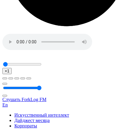
×1
Слушать ForkLog FM
En
Искусственный интеллект
Дайджест месяца
Корпораты