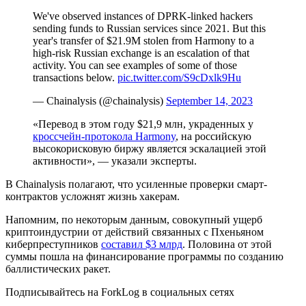
We've observed instances of DPRK-linked hackers
sending funds to Russian services since 2021. But this
year's transfer of $21.9M stolen from Harmony to a
high-risk Russian exchange is an escalation of that
activity. You can see examples of some of those
transactions below.
pic.twitter.com/S9cDxlk9Hu
— Chainalysis (@chainalysis)
September 14, 2023
«Перевод в этом году $21,9 млн, украденных у
кроссчейн-протокола Harmony
, на российскую
высокорисковую биржу является эскалацией этой
активности», — указали эксперты.
В Chainalysis полагают, что усиленные проверки смарт-
контрактов усложнят жизнь хакерам.
Напомним, по некоторым данным, совокупный ущерб
криптоиндустрии от действий связанных с Пхеньяном
киберпреступников
составил $3 млрд
. Половина от этой
суммы пошла на финансирование программы по созданию
баллистических ракет.
Подписывайтесь на ForkLog в социальных сетях