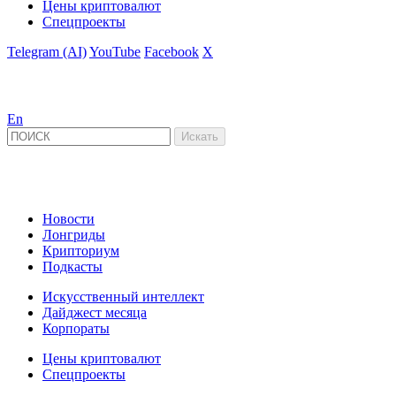
Цены криптовалют
Спецпроекты
Telegram (AI)
YouTube
Facebook
X
En
Новости
Лонгриды
Крипториум
Подкасты
Искусственный интеллект
Дайджест месяца
Корпораты
Цены криптовалют
Спецпроекты