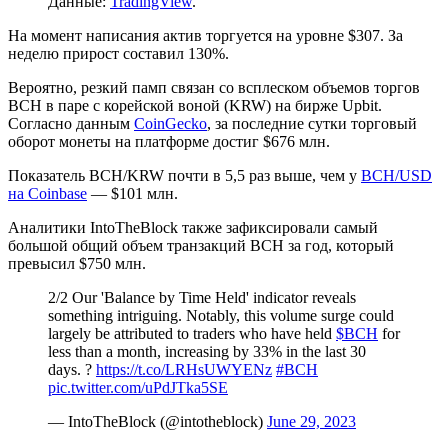
Данные:
TradingView
.
На момент написания актив торгуется на уровне $307. За
неделю прирост составил 130%.
Вероятно, резкий памп связан со всплеском объемов торгов
BCH в паре с корейской воной (KRW) на бирже Upbit.
Согласно данным
CoinGecko
, за последние сутки торговый
оборот монеты на платформе достиг $676 млн.
Показатель BCH/KRW почти в 5,5 раз выше, чем у
BCH/USD
на Coinbase
— $101 млн.
Аналитики IntoTheBlock также зафиксировали самый
большой общий объем транзакций BCH за год, который
превысил $750 млн.
2/2 Our 'Balance by Time Held' indicator reveals
something intriguing. Notably, this volume surge could
largely be attributed to traders who have held
$BCH
for
less than a month, increasing by 33% in the last 30
days. ?
https://t.co/LRHsUWYENz
#BCH
pic.twitter.com/uPdJTka5SE
— IntoTheBlock (@intotheblock)
June 29, 2023