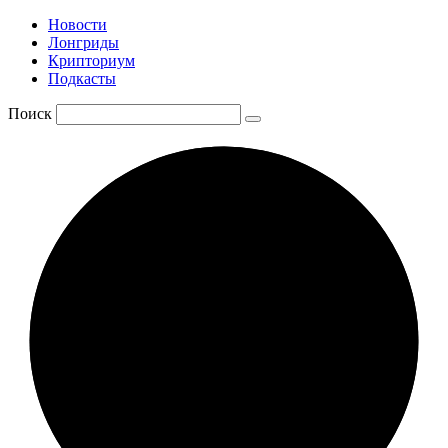
Новости
Лонгриды
Крипториум
Подкасты
Поиск