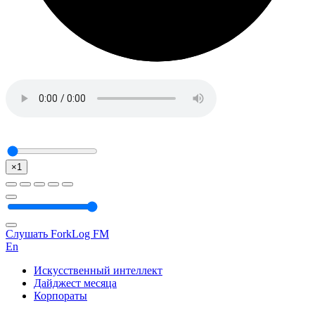
×1
Слушать ForkLog FM
En
Искусственный интеллект
Дайджест месяца
Корпораты