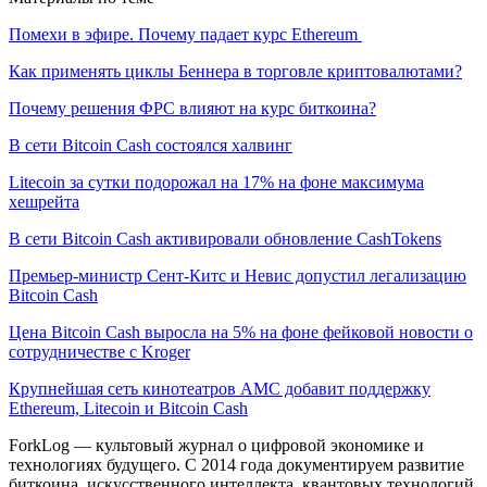
Помехи в эфире. Почему падает курс Ethereum
Как применять циклы Беннера в торговле криптовалютами?
Почему решения ФРС влияют на курс биткоина?
В сети Bitcoin Cash состоялся халвинг
Litecoin за сутки подорожал на 17% на фоне максимума
хешрейта
В сети Bitcoin Cash активировали обновление CashTokens
Премьер-министр Сент-Китс и Невис допустил легализацию
Bitcoin Cash
Цена Bitcoin Cash выросла на 5% на фоне фейковой новости о
сотрудничестве с Kroger
Крупнейшая сеть кинотеатров AMC добавит поддержку
Ethereum, Litecoin и Bitcoin Cash
ForkLog — культовый журнал о цифровой экономике и
технологиях будущего. С 2014 года документируем развитие
биткоина, искусственного интеллекта, квантовых технологий