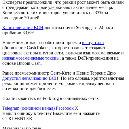
Эксперты предположили, что резкий рост может быть связан
с трейдерами, которые удерживают актив менее месяца.
Количество таких инвесторов увеличилось на 33% за
последние 30 дней.
Капитализация BCH
достигла почти $6 млрд, за 24 часа
прибавив 33,6%.
Напомним, в мае разработчики проекта
выпустили
обновление CashTokens, которое позволяет создавать
цифровые активы внутри сети, включая взаимозаменяемые и
невзаимозаменяемые токены
, а также DeFi-приложения на
основе Bitcoin Cash.
Ранее премьер-министр Сент-Китс и Невис Терренс Дрю
допустил легализацию BCH
. По его словам, криптовалютная
революция может принести «огромные преимущества и
возможности для бизнеса».
Подписывайтесь на ForkLog в социальных сетях
Telegram (основной канал)
Facebook
X
Нашли ошибку в тексте? Выделите ее и нажмите
CTRL+ENTER
Материалы по теме