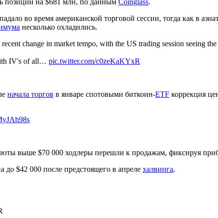
сь позиции на $681 млн, по данным
Coinglass
.
падало во время американской торговой сессии, тогда как в ази
симума
несколько охладились.
recent change in market tempo, with the US trading session seeing the m
ith IV's of all…
pic.twitter.com/c0zeKaKYxR
сле
начала торгов
в январе спотовыми биткоин-
ETF
коррекция цен
6MyJAh98s
алюты выше $70 000 ходлеры перешли к продажам, фиксируя пр
 до $42 000 после предстоящего в апреле
халвинга
.
R