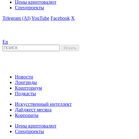
Цены криптовалют
Спецпроекты
Telegram (AI)
YouTube
Facebook
X
En
Новости
Лонгриды
Крипториум
Подкасты
Искусственный интеллект
Дайджест месяца
Корпораты
Цены криптовалют
Спецпроекты