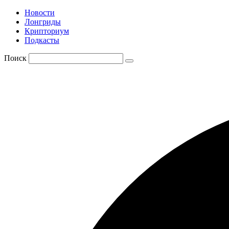
Новости
Лонгриды
Крипториум
Подкасты
Поиск