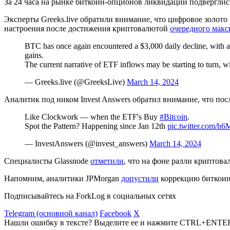
За 24 часа на рынке биткоин-опционов ликвидации подвергли
Эксперты Greeks.live обратили внимание, что цифровое золото 
настроения после достижения криптовалютой
очередного мак
BTC has once again encountered a $3,000 daily decline, with a 
gains.
The current narrative of ETF inflows may be starting to turn, w
— Greeks.live (@GreeksLive)
March 14, 2024
Аналитик под ником Invest Answers обратил внимание, что по
Like Clockwork — when the ETF's Buy
#Bitcoin
.
Spot the Pattern? Happening since Jan 12th
pic.twitter.com/h
— InvestAnswers (@invest_answers)
March 14, 2024
Специалисты Glassnode
отметили
, что на фоне ралли криптов
Напомним, аналитики JPMorgan
допустили
коррекцию биткоина
Подписывайтесь на ForkLog в социальных сетях
Telegram (основной канал)
Facebook
X
Нашли ошибку в тексте? Выделите ее и нажмите CTRL+ENTE