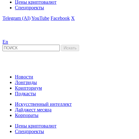
Цены криптовалют
Спецпроекты
Telegram (AI)
YouTube
Facebook
X
En
Новости
Лонгриды
Крипториум
Подкасты
Искусственный интеллект
Дайджест месяца
Корпораты
Цены криптовалют
Спецпроекты