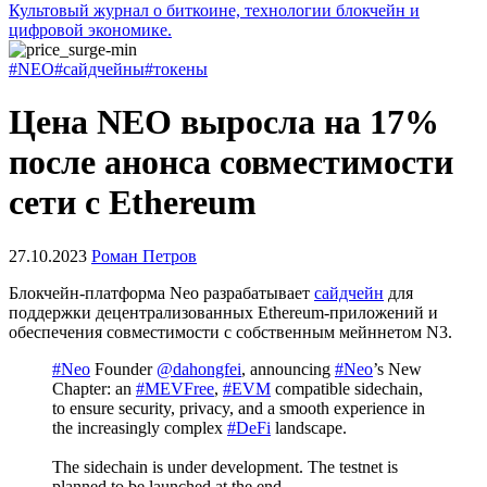
Культовый журнал о биткоине, технологии блокчейн и
цифровой экономике.
#NEO
#сайдчейны
#токены
Цена NEO выросла на 17%
после анонса совместимости
сети с Ethereum
27.10.2023
Роман Петров
Блокчейн-платформа Neo разрабатывает
сайдчейн
для
поддержки децентрализованных Ethereum-приложений и
обеспечения совместимости с собственным мейннетом N3.
#Neo
Founder
@dahongfei
, announcing
#Neo
’s New
Chapter: an
#MEVFree
,
#EVM
compatible sidechain,
to ensure security, privacy, and a smooth experience in
the increasingly complex
#DeFi
landscape.
The sidechain is under development. The testnet is
planned to be launched at the end…