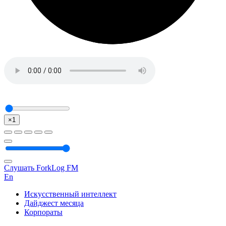
×1
Слушать ForkLog FM
En
Искусственный интеллект
Дайджест месяца
Корпораты