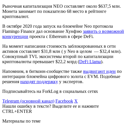
Рыночная капитализация NEO составляет около $637,5 млн.
Монета занимает по показателю 68 место в рейтинге
криптовалют.
В октябре 2020 года запуск на блокчейне Neo протокола
Flamingo Finance дал основание Хунфэю
заявить о возможной
конкуренции
проекта с Ethereum в сфере DeFi.
На момент написания стоимость заблокированных в сети
активов составляет $31,8 млн ( у Neo в целом — $32,4 млн).
Совокупный TVL экосистемы второй по капитализации
криптовалюты превышает $22,2 млрд (
DeFi Llama
).
Напомним, в биткоин-сообществе также
выдвигают идеи
по
интеграции блокчейна цифрового золота с EVM. Подобные
решения
находят поддержку
у экспертов.
Подписывайтесь на ForkLog в социальных сетях
Telegram (основной канал)
Facebook
X
Нашли ошибку в тексте? Выделите ее и нажмите
CTRL+ENTER
Материалы по теме