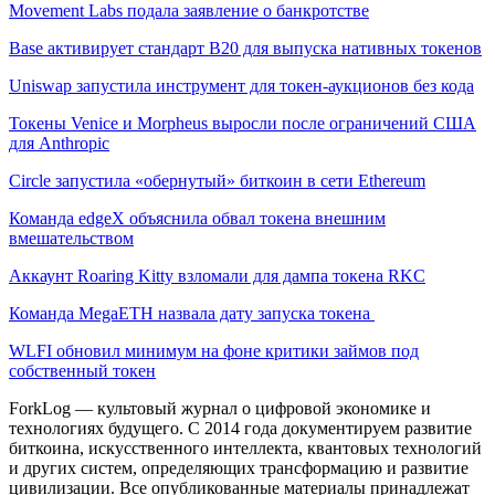
Movement Labs подала заявление о банкротстве
Base активирует стандарт B20 для выпуска нативных токенов
Uniswap запустила инструмент для токен-аукционов без кода
Токены Venice и Morpheus выросли после ограничений США
для Anthropic
Circle запустила «обернутый» биткоин в сети Ethereum
Команда edgeX объяснила обвал токена внешним
вмешательством
Аккаунт Roaring Kitty взломали для дампа токена RKC
Команда MegaETH назвала дату запуска токена
WLFI обновил минимум на фоне критики займов под
собственный токен
ForkLog — культовый журнал о цифровой экономике и
технологиях будущего. С 2014 года документируем развитие
биткоина, искусственного интеллекта, квантовых технологий
и других систем, определяющих трансформацию и развитие
цивилизации.
Все опубликованные материалы принадлежат