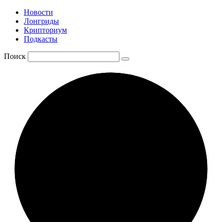
Новости
Лонгриды
Крипториум
Подкасты
Поиск