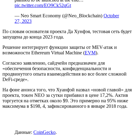
pic.twitter.com/EO9Ck52qGt
— Neo Smart Economy (@Neo_Blockchain)
October
27, 2023
По словам основателя проекта Да Хунфэя, тестовая сеть будет
запущена до конца 2023 года.
Решение интегрирует функции защиты от MEV-атак и
возможности Ethereum Virtual Machine (
EVM
).
Согласно заявлению, сайдчейн предназначен для
«обеспечения безопасности, конфиденциальности и
продвинутого опыта взаимодействия во все более сложной
DeFi-среде».
На фоне анонса того, что Хуанфэй назвал «новой главой» для
проекта, токен NEO за сутки прибавил в цене 17,2%. Актив
торгуется на отметках около $9. Это примерно на 95% ниже
максимума в $198, 4, зафиксированного в январе 2018 года.
Данные:
CoinGecko
.