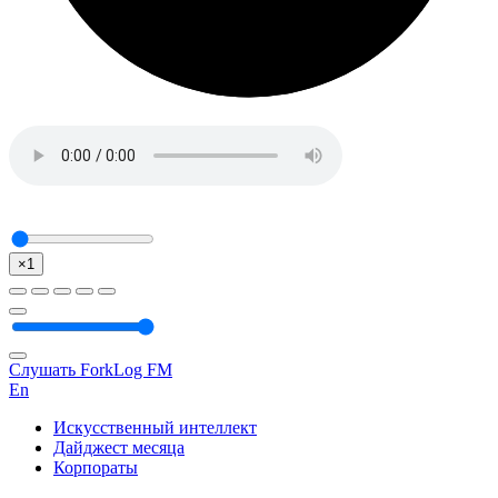
×1
Слушать ForkLog FM
En
Искусственный интеллект
Дайджест месяца
Корпораты