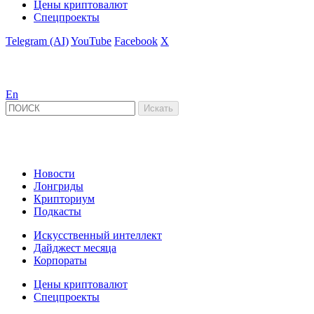
Цены криптовалют
Спецпроекты
Telegram (AI)
YouTube
Facebook
X
En
Новости
Лонгриды
Крипториум
Подкасты
Искусственный интеллект
Дайджест месяца
Корпораты
Цены криптовалют
Спецпроекты