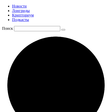
Новости
Лонгриды
Крипториум
Подкасты
Поиск