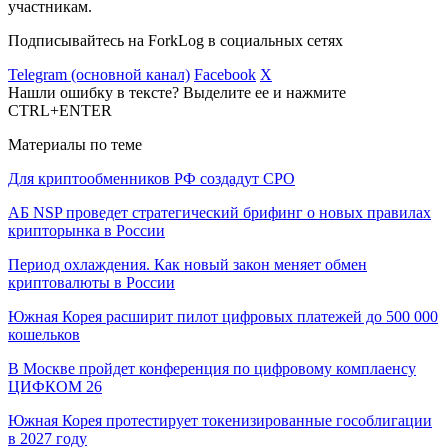
участникам.
Подписывайтесь на ForkLog в социальных сетях
Telegram (основной канал)
Facebook
X
Нашли ошибку в тексте? Выделите ее и нажмите
CTRL+ENTER
Материалы по теме
Для криптообменников РФ создадут СРО
АБ NSP проведет стратегический брифинг о новых правилах
крипторынка в России
Период охлаждения. Как новый закон меняет обмен
криптовалюты в России
Южная Корея расширит пилот цифровых платежей до 500 000
кошельков
В Москве пройдет конференция по цифровому комплаенсу
ЦИФКОМ 26
Южная Корея протестирует токенизированные гособлигации
в 2027 году