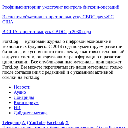
Росфинмониторинг ужесточит контроль биткоин-операций
Эксперты объяснили запрет по выпуску CBDC для ФРС
США
В США запретят выпуск CBDC до 2030 года
ForkLog — культовый журнал о цифровой экономике и
технологиях будущего. С 2014 года документируем развитие
биткоина, искусственного интеллекта, квантовых технологий
и других систем, определяющих трансформацию и развитие
цивилизации.
Все опубликованные материалы принадлежат
ForkLog. Вы можете перепечатывать наши материалы только
после согласования с редакцией и с указанием активной
ссылки на ForkLog.
Новости
Аудио
Лонгриды
Крипториум
ИИ
Дайджест месяца
Telegram (AI)
YouTube
Facebook
X
Политика приватности
Условия использования
О нас
Реклама