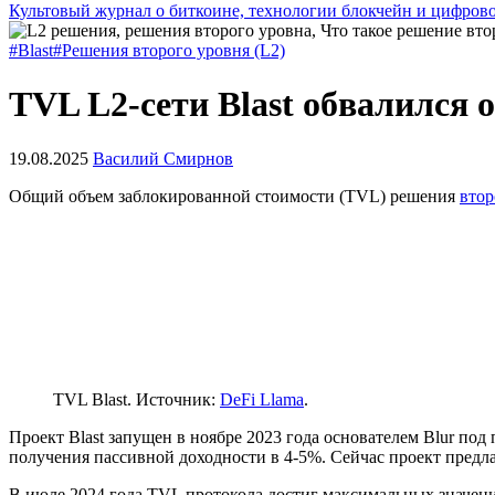
Культовый журнал о биткоине, технологии блокчейн и цифров
#Blast
#Решения второго уровня (L2)
TVL L2-сети Blast обвалился
19.08.2025
Василий Смирнов
Общий объем заблокированной стоимости (TVL) решения
втор
TVL Blast. Источник:
DeFi Llama
.
Проект Blast запущен в ноябре 2023 года основателем Blur по
получения пассивной доходности в 4-5%. Сейчас проект предл
В июле 2024 года TVL протокола достиг максимальных значени