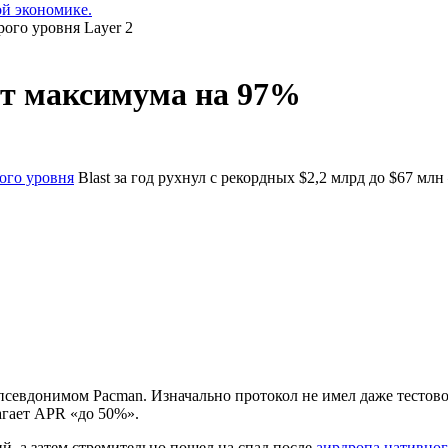
ой экономике.
 от максимума на 97%
ого уровня
Blast за год рухнул с рекордных $2,2 млрд до $67 мл
д псевдонимом Pacman. Изначально протокол не имел даже тестов
агает
APR
«до 50%».
й, а затем стремительно пошел на спад после
аирдропа нативно