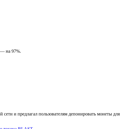
н — на 97%.
ой сети и предлагал пользователям депонировать монеты для
го токена BLAST
.