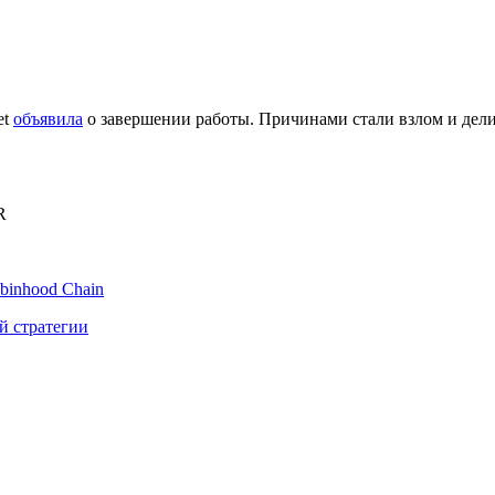
et
объявила
о завершении работы. Причинами стали взлом и дел
R
binhood Chain
й стратегии