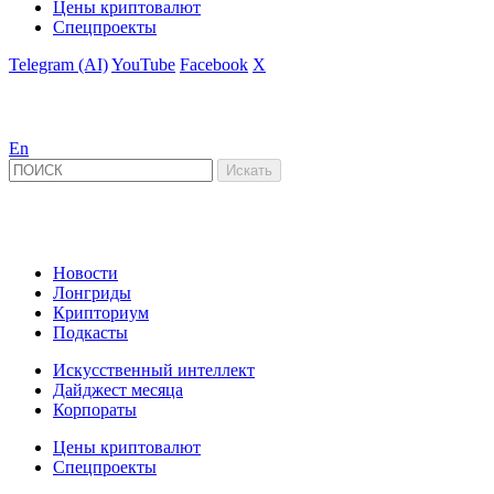
Цены криптовалют
Спецпроекты
Telegram (AI)
YouTube
Facebook
X
En
Новости
Лонгриды
Крипториум
Подкасты
Искусственный интеллект
Дайджест месяца
Корпораты
Цены криптовалют
Спецпроекты