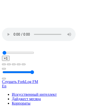
×1
Слушать ForkLog FM
En
Искусственный интеллект
Дайджест месяца
Корпораты