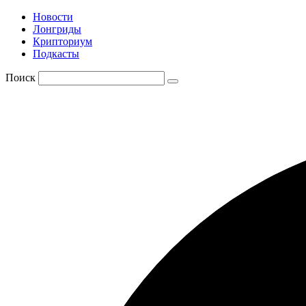
Новости
Лонгриды
Крипториум
Подкасты
Поиск