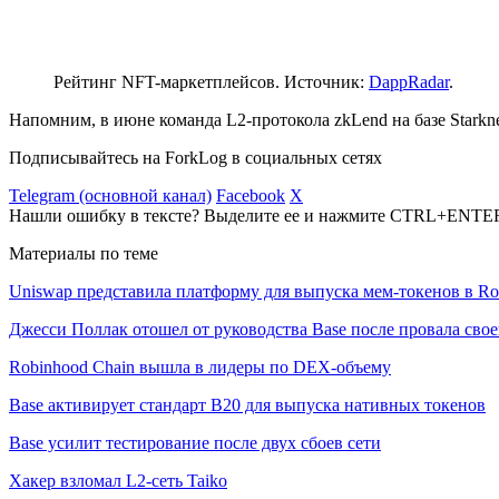
Рейтинг NFT-маркетплейсов. Источник:
DappRadar
.
Напомним, в июне команда L2-протокола zkLend на базе Starkn
Подписывайтесь на ForkLog в социальных сетях
Telegram (основной канал)
Facebook
X
Нашли ошибку в тексте? Выделите ее и нажмите CTRL+ENTE
Материалы по теме
Uniswap представила платформу для выпуска мем-токенов в Ro
Джесси Поллак отошел от руководства Base после провала свое
Robinhood Chain вышла в лидеры по DEX-объему
Base активирует стандарт B20 для выпуска нативных токенов
Base усилит тестирование после двух сбоев сети
Хакер взломал L2-сеть Taiko