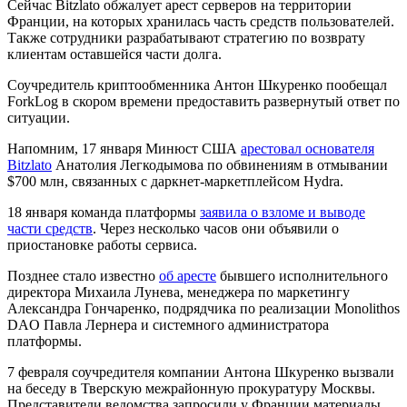
Сейчас Bitzlato обжалует арест серверов на территории
Франции, на которых хранилась часть средств пользователей.
Также сотрудники разрабатывают стратегию по возврату
клиентам оставшейся части долга.
Соучредитель криптообменника Антон Шкуренко пообещал
ForkLog в скором времени предоставить развернутый ответ по
ситуации.
Напомним, 17 января Минюст США
арестовал основателя
Bitzlato
Анатолия Легкодымова по обвинениям в отмывании
$700 млн, связанных с даркнет-маркетплейсом Hydra.
18 января команда платформы
заявила о взломе и выводе
части средств
. Через несколько часов они объявили о
приостановке работы сервиса.
Позднее стало известно
об аресте
бывшего исполнительного
директора Михаила Лунева, менеджера по маркетингу
Александра Гончаренко, подрядчика по реализации Monolithos
DAO Павла Лернера и системного администратора
платформы.
7 февраля соучредителя компании Антона Шкуренко вызвали
на беседу в Тверскую межрайонную прокуратуру Москвы.
Представители ведомства запросили у Франции материалы