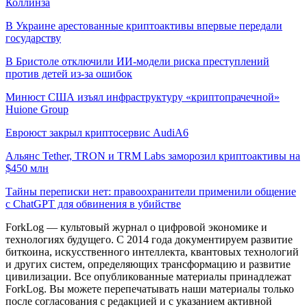
Коллинза
В Украине арестованные криптоактивы впервые передали
государству
В Бристоле отключили ИИ-модели риска преступлений
против детей из-за ошибок
Минюст США изъял инфраструктуру «криптопрачечной»
Huione Group
Евроюст закрыл криптосервис AudiA6
Альянс Tether, TRON и TRM Labs заморозил криптоактивы на
$450 млн
Тайны переписки нет: правоохранители применили общение
с ChatGPT для обвинения в убийстве
ForkLog — культовый журнал о цифровой экономике и
технологиях будущего. С 2014 года документируем развитие
биткоина, искусственного интеллекта, квантовых технологий
и других систем, определяющих трансформацию и развитие
цивилизации.
Все опубликованные материалы принадлежат
ForkLog. Вы можете перепечатывать наши материалы только
после согласования с редакцией и с указанием активной