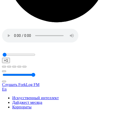
×1
Слушать ForkLog FM
En
Искусственный интеллект
Дайджест месяца
Корпораты