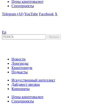
Цены криптовалют
Спецпроекты
Telegram (AI)
YouTube
Facebook
X
En
Новости
Лонгриды
Крипториум
Подкасты
Искусственный интеллект
Дайджест месяца
Корпораты
Цены криптовалют
Спецпроекты