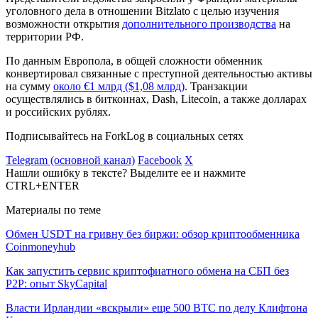
уголовного дела в отношении Bitzlato с целью изучения
возможности открытия
дополнительного производства
на
территории РФ.
По данным Европола, в общей сложности обменник
конвертировал связанные с преступной деятельностью активы
на сумму
около €1 млрд ($1,08 млрд)
. Транзакции
осуществлялись в биткоинах, Dash, Litecoin, а также долларах
и российских рублях.
Подписывайтесь на ForkLog в социальных сетях
Telegram (основной канал)
Facebook
X
Нашли ошибку в тексте? Выделите ее и нажмите
CTRL+ENTER
Материалы по теме
Обмен USDT на гривну без биржи: обзор криптообменника
Coinmoneyhub
Как запустить сервис криптофиатного обмена на СБП без
P2P: опыт SkyCapital
Власти Ирландии «вскрыли» еще 500 BTC по делу Клифтона