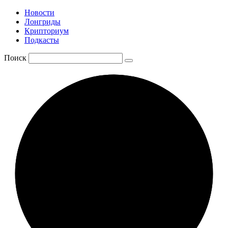
Новости
Лонгриды
Крипториум
Подкасты
Поиск