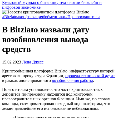
Культовый журнал о биткоине, технологии блокчейн и
цифровой экономике.
#Bitzlato
#конфискация
#обменники
#Правоохранители
В Bitzlato назвали дату
возобновления вывода
средств
15.02.2023
Лена Джесс
Криптообменная платформа Bitzlato, инфраструктуру которой
арестовала прокуратура Франции,
провела технический аудит
в рамках анонсированного
возобновления работы
.
По его итогам установлено, что часть криптовалютных
депозитов по-прежнему находится под контролем
правоохранительных органов Франции. Ими же, по словам
команды, скомпрометирован исходный код платформы, что
делает дальнейшее его использование небезопасным.
«Поднятие старого кода возможно, но это