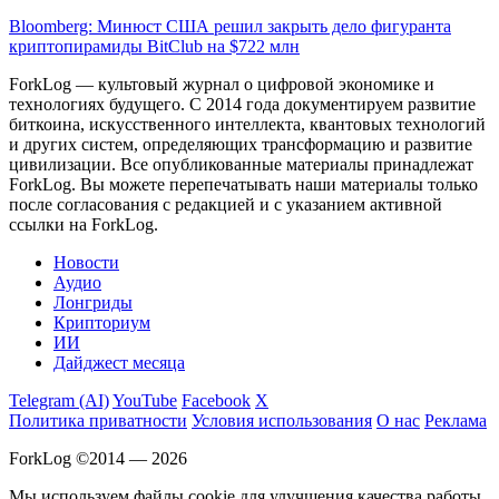
Bloomberg: Минюст США решил закрыть дело фигуранта
криптопирамиды BitClub на $722 млн
ForkLog — культовый журнал о цифровой экономике и
технологиях будущего. С 2014 года документируем развитие
биткоина, искусственного интеллекта, квантовых технологий
и других систем, определяющих трансформацию и развитие
цивилизации.
Все опубликованные материалы принадлежат
ForkLog. Вы можете перепечатывать наши материалы только
после согласования с редакцией и с указанием активной
ссылки на ForkLog.
Новости
Аудио
Лонгриды
Крипториум
ИИ
Дайджест месяца
Telegram (AI)
YouTube
Facebook
X
Политика приватности
Условия использования
О нас
Реклама
ForkLog ©2014 — 2026
Мы используем файлы cookie для улучшения качества работы.