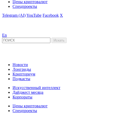
Цены криптовалют
Спецпроекты
Telegram (AI)
YouTube
Facebook
X
En
Новости
Лонгриды
Крипториум
Подкасты
Искусственный интеллект
Дайджест месяца
Корпораты
Цены криптовалют
Спецпроекты