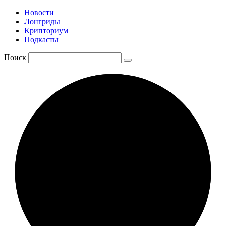
Новости
Лонгриды
Крипториум
Подкасты
Поиск