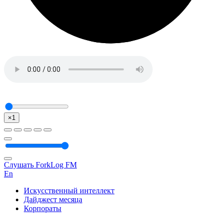
×1
Слушать ForkLog FM
En
Искусственный интеллект
Дайджест месяца
Корпораты