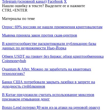
Telegram (основной канал)
Facebook
X
Нашли ошибку в тексте? Выделите ее и нажмите
CTRL+ENTER
Материалы по теме
Опрос: 69% россиян не нашли применения криптовалютам
Мьянма приняла закон против скам-центров
В криптосообществе раскритиковали публикацию базы
данных по недвижимости Нью-Йорка
Обмен USDT на гривну без биржи: обзор криптообменника
Coinmoneyhub
Quantum & After. Можно ли заработать на квантовых
технологиях?
Банки США потребовали закрыть лазейки в запрете на
доходность стейблкоинов
В Китае предложили считать использование миксеров
признаком отмывания денег
Bonzo Lend потерял $9 млн из-за атаки на ценовой оракул