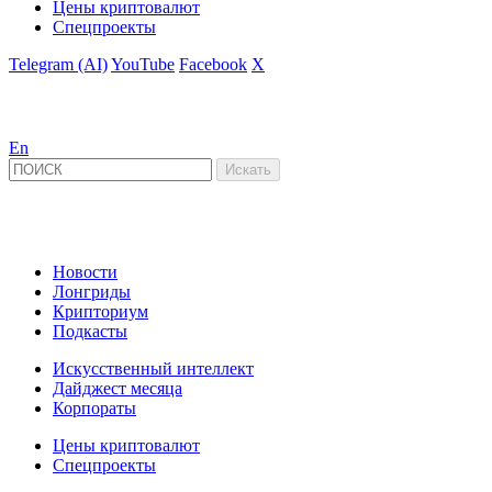
Цены криптовалют
Спецпроекты
Telegram (AI)
YouTube
Facebook
X
En
Новости
Лонгриды
Крипториум
Подкасты
Искусственный интеллект
Дайджест месяца
Корпораты
Цены криптовалют
Спецпроекты