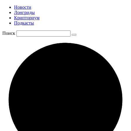
Новости
Лонгриды
Крипториум
Подкасты
Поиск