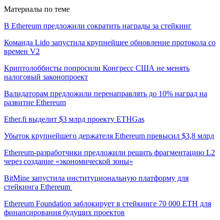
Материалы по теме
В Ethereum предложили сократить награды за стейкинг
Команда Lido запустила крупнейшее обновление протокола со
времен V2
Криптолоббисты попросили Конгресс США не менять
налоговый законопроект
Валидаторам предложили перенаправлять до 10% наград на
развитие Ethereum
Ether.fi выделит $3 млрд проекту ETHGas
Убыток крупнейшего держателя Ethereum превысил $3,8 млрд
Ethereum-разработчики предложили решить фрагментацию L2
через создание «экономической зоны»
BitMine запустила институциональную платформу для
стейкинга Ethereum
Ethereum Foundation заблокирует в стейкинге 70 000 ETH для
финансирования будущих проектов