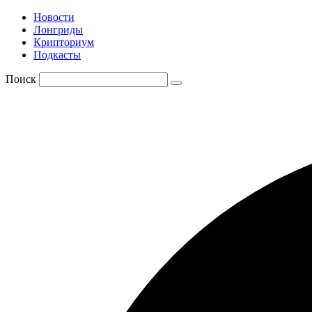
Новости
Лонгриды
Крипториум
Подкасты
Поиск