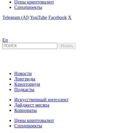
Цены криптовалют
Спецпроекты
Telegram (AI)
YouTube
Facebook
X
En
Новости
Лонгриды
Крипториум
Подкасты
Искусственный интеллект
Дайджест месяца
Корпораты
Цены криптовалют
Спецпроекты