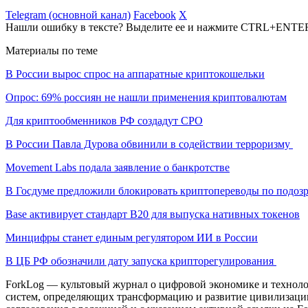
Telegram (основной канал)
Facebook
X
Нашли ошибку в тексте? Выделите ее и нажмите CTRL+ENTE
Материалы по теме
В России вырос спрос на аппаратные криптокошельки
Опрос: 69% россиян не нашли применения криптовалютам
Для криптообменников РФ создадут СРО
В России Павла Дурова обвинили в содействии терроризму
Movement Labs подала заявление о банкротстве
В Госдуме предложили блокировать криптопереводы по подоз
Base активирует стандарт B20 для выпуска нативных токенов
Минцифры станет единым регулятором ИИ в России
В ЦБ РФ обозначили дату запуска крипторегулирования
ForkLog — культовый журнал о цифровой экономике и технолог
систем, определяющих трансформацию и развитие цивилизаци