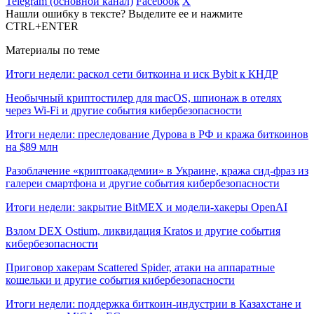
Telegram (основной канал)
Facebook
X
Нашли ошибку в тексте? Выделите ее и нажмите
CTRL+ENTER
Материалы по теме
Итоги недели: раскол сети биткоина и иск Bybit к КНДР
Необычный криптостилер для macOS, шпионаж в отелях
через Wi-Fi и другие события кибербезопасности
Итоги недели: преследование Дурова в РФ и кража биткоинов
на $89 млн
Разоблачение «криптоакадемии» в Украине, кража сид-фраз из
галереи смартфона и другие события кибербезопасности
Итоги недели: закрытие BitMEX и модели-хакеры OpenAI
Взлом DEX Ostium, ликвидация Kratos и другие события
кибербезопасности
Приговор хакерам Scattered Spider, атаки на аппаратные
кошельки и другие события кибербезопасности
Итоги недели: поддержка биткоин-индустрии в Казахстане и