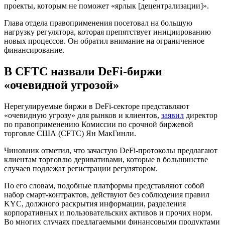
проекты, которым не поможет «ярлык [децентрализации]».
Глава отдела правоприменения посетовал на большую
нагрузку регулятора, которая препятствует инициированию
новых процессов. Он обратил внимание на ограниченное
финансирование.
В CFTC назвали DeFi-биржи
«очевидной угрозой»
Нерегулируемые биржи в DeFi-секторе представляют
«очевидную угрозу» для рынков и клиентов,
заявил
директор
по правоприменению Комиссии по срочной биржевой
торговле США (CFTC) Ян МакГинли.
Чиновник отметил, что зачастую DeFi-протоколы предлагают
клиентам торговлю деривативами, которые в большинстве
случаев подлежат регистрации регулятором.
По его словам, подобные платформы представляют собой
набор смарт-контрактов, действуют без соблюдения правил
KYC
, должного раскрытия информации, разделения
корпоративных и пользовательских активов и прочих норм.
Во многих случаях предлагаемыми финансовыми продуктами