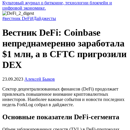
Культовый журнал о биткоине, технологии блокчейн и
цифровой экономике.
#вестник DeFi
#Дайджесты
Вестник DeFi: Coinbase
непреднамеренно заработала
$1 млн, а в CFTC пригрозили
DEX
23.09.2023
Алексей Быков
Сектор децентрализованных финансов (DeFi) продолжает
привлекать повышенное внимание криптовалютных
инвесторов. Наиболее важные события и новости последних
недель ForkLog собрал в дайджесте.
Основные показатели DeFi-сегмента
Объем заблокированных средств (TVL) в DeFi-протоколах