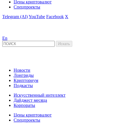
Цены криптовалют
Спецпроекты
Telegram (AI)
YouTube
Facebook
X
En
Новости
Лонгриды
Крипториум
Подкасты
Искусственный интеллект
Дайджест месяца
Корпораты
Цены криптовалют
Спецпроекты