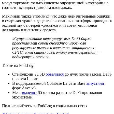
могут торговать только клиенты определенной категории на
соответствующих правилам площадках.
МакГинли также упомянул, что даже незначительные ошибки
в смарт-контрактах децентрализованных платформ приводят к
эксплойтам с потерей «десятков или сотен миллионов
долларов» клиентских средств.
«Существование нерегулируемых DeFi-бирж
представляет собой очевидную угрозу для
регулируемых рынков и клиентов, защищаемых
CFTC, и мы отнеслись к этому очень серьезно», —
подчеркнул чиновник.
Также на ForkLog:
Стейблкоин ℓUSD
обвалился
до нуля после взлома DeFi-
проекта Linear.
В поддерживаемой Coinbase L2-сети Base
запустили
форк Aave v3.
Metis
выделит
$5 млн на развитие DeFi-протоколов
экосистемы.
Подписывайтесь на ForkLog в социальных сетях