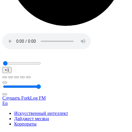
×1
Слушать ForkLog FM
En
Искусственный интеллект
Дайджест месяца
Корпораты