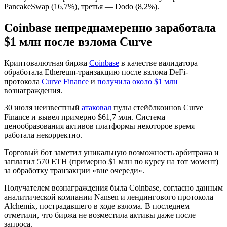
PancakeSwap (16,7%), третья — Dodo (8,2%).
Coinbase непреднамеренно заработала
$1 млн после взлома Curve
Криптовалютная биржа
Coinbase
в качестве валидатора
обработала Ethereum-транзакцию после взлома DeFi-
протокола
Curve Finance
и
получила около $1 млн
вознаграждения.
30 июля неизвестный
атаковал
пулы стейблкоинов Curve
Finance и вывел примерно $61,7 млн. Система
ценообразования активов платформы некоторое время
работала некорректно.
Торговый бот заметил уникальную возможность арбитража и
заплатил 570 ETH (примерно $1 млн по курсу на тот момент)
за обработку транзакции «вне очереди».
Получателем вознаграждения была Coinbase, согласно данным
аналитической компании Nansen и лендингового протокола
Alchemix, пострадавшего в ходе взлома. В последнем
отметили, что биржа не возместила активы даже после
запроса.