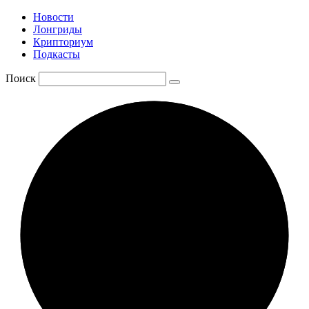
Новости
Лонгриды
Крипториум
Подкасты
Поиск