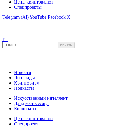
Цены криптовалют
Спецпроекты
Telegram (AI)
YouTube
Facebook
X
En
Новости
Лонгриды
Крипториум
Подкасты
Искусственный интеллект
Дайджест месяца
Корпораты
Цены криптовалют
Спецпроекты