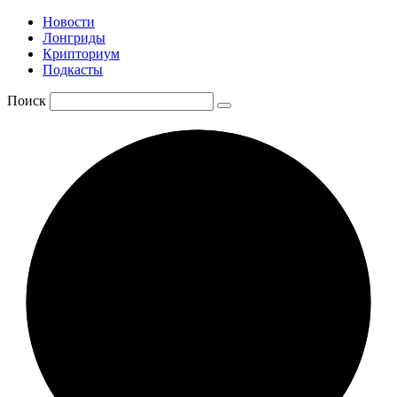
Новости
Лонгриды
Крипториум
Подкасты
Поиск