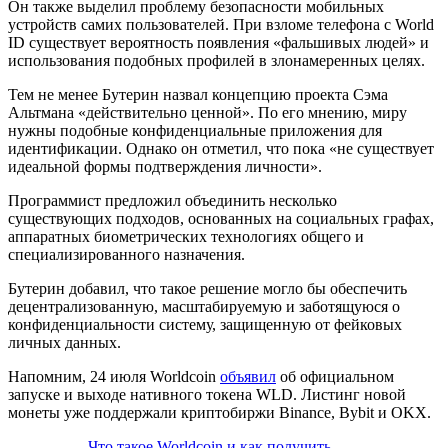
Он также выделил проблему безопасности мобильных
устройств самих пользователей. При взломе телефона с World
ID существует вероятность появления «фальшивых людей» и
использования подобных профилей в злонамеренных целях.
Тем не менее Бутерин назвал концепцию проекта Сэма
Альтмана «действительно ценной». По его мнению, миру
нужны подобные конфиденциальные приложения для
идентификации. Однако он отметил, что пока «не существует
идеальной формы подтверждения личности».
Программист предложил объединить несколько
существующих подходов, основанных на социальных графах,
аппаратных биометрических технологиях общего и
специализированного назначения.
Бутерин добавил, что такое решение могло бы обеспечить
децентрализованную, масштабируемую и заботящуюся о
конфиденциальности систему, защищенную от фейковых
личных данных.
Напомним, 24 июля Worldcoin
объявил
об официальном
запуске и выходе нативного токена WLD. Листинг новой
монеты уже поддержали криптобиржи Binance, Bybit и OKX.
Что такое Worldcoin и как получить