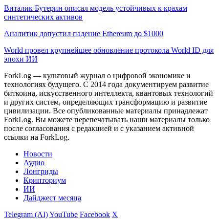
Виталик Бутерин описал модель устойчивых к крахам
синтетических активов
Аналитик допустил падение Ethereum до $1000
World провел крупнейшее обновление протокола World ID для
эпохи ИИ
ForkLog — культовый журнал о цифровой экономике и
технологиях будущего. С 2014 года документируем развитие
биткоина, искусственного интеллекта, квантовых технологий
и других систем, определяющих трансформацию и развитие
цивилизации.
Все опубликованные материалы принадлежат
ForkLog. Вы можете перепечатывать наши материалы только
после согласования с редакцией и с указанием активной
ссылки на ForkLog.
Новости
Аудио
Лонгриды
Крипториум
ИИ
Дайджест месяца
Telegram (AI)
YouTube
Facebook
X