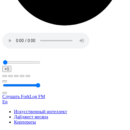
×1
Слушать ForkLog FM
En
Искусственный интеллект
Дайджест месяца
Корпораты