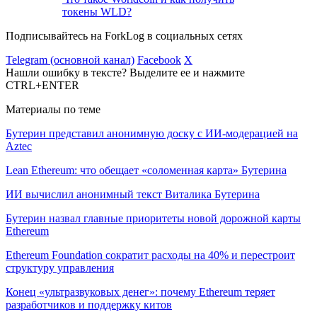
токены WLD?
Подписывайтесь на ForkLog в социальных сетях
Telegram (основной канал)
Facebook
X
Нашли ошибку в тексте? Выделите ее и нажмите
CTRL+ENTER
Материалы по теме
Бутерин представил анонимную доску с ИИ-модерацией на
Aztec
Lean Ethereum: что обещает «соломенная карта» Бутерина
ИИ вычислил анонимный текст Виталика Бутерина
Бутерин назвал главные приоритеты новой дорожной карты
Ethereum
Ethereum Foundation сократит расходы на 40% и перестроит
структуру управления
Конец «ультразвуковых денег»: почему Ethereum теряет
разработчиков и поддержку китов