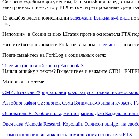
Согласно судебным документам, Бэнкман-Фрид перед этим акт
электронных писем, что у FTX есть «сегрегированные средства
13 декабря власти юрисдикции
задержали Бэнкмана-Фрида
по 
года.
Напомним, в Соединенных Штатах против основателя FTX по
Читайте биткоин-новости ForkLog в нашем
Telegram
— новости 
Подписывайтесь на ForkLog в социальных сетях
Telegram (основной канал)
Facebook
X
Нашли ошибку в тексте? Выделите ее и нажмите CTRL+ENTE
Материалы по теме
СМИ: Бэнкман-Фрид запланировал запуск токена после освоб
Автобиография CZ: звонок Сэма Бэнкмана-Фрида и курьез с Г
Основатель FTX обвинил администрацию Джо Байдена в поли
Экс-глава Alameda Research Кэролайн Эллисон выйдет на свобо
Трамп исключил возможность помилования основателя FTX