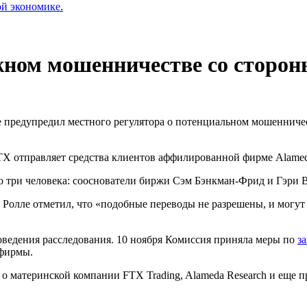
ой экономике.
жном мошенничестве со сторон
 предупредил местного регулятора о потенциальном мошенничес
TX отправляет средства клиентов аффилированной фирме Alamed
ко три человека: сооснователи биржи Сэм Бэнкман-Фрид и Гэри 
й Ролле отметил, что «подобные переводы не разрешены, и мог
оведения расследования. 10 ноября Комиссия приняла меры по
з
а фирмы.
а о материнской компании FTX Trading, Alameda Research и еще