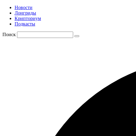
Новости
Лонгриды
Крипториум
Подкасты
Поиск