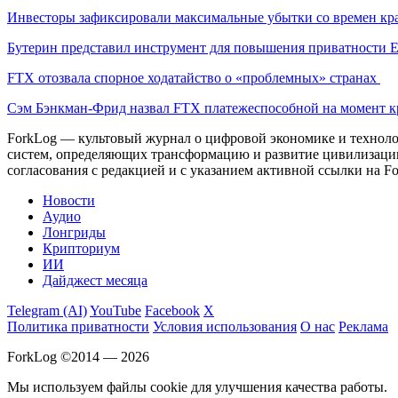
Инвесторы зафиксировали максимальные убытки со времен кр
Бутерин представил инструмент для повышения приватности E
FTX отозвала спорное ходатайство о «проблемных» странах
Сэм Бэнкман-Фрид назвал FTX платежеспособной на момент к
ForkLog — культовый журнал о цифровой экономике и технолог
систем, определяющих трансформацию и развитие цивилизаци
согласования с редакцией и с указанием активной ссылки на Fo
Новости
Аудио
Лонгриды
Крипториум
ИИ
Дайджест месяца
Telegram (AI)
YouTube
Facebook
X
Политика приватности
Условия использования
О нас
Реклама
ForkLog ©2014 — 2026
Мы используем файлы cookie для улучшения качества работы.