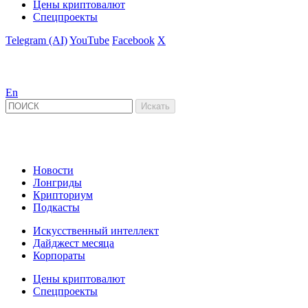
Цены криптовалют
Спецпроекты
Telegram (AI)
YouTube
Facebook
X
En
Новости
Лонгриды
Крипториум
Подкасты
Искусственный интеллект
Дайджест месяца
Корпораты
Цены криптовалют
Спецпроекты