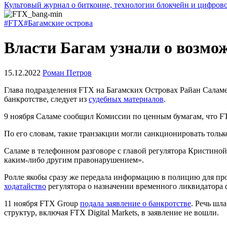
Культовый журнал о биткоине, технологии блокчейн и цифров
#FTX
#Багамские острова
Власти Багам узнали о возмо
15.12.2022
Роман Петров
Глава подразделения FTX на Багамских Островах Райан Саламе
банкротстве, следует из
судебных материалов
.
9 ноября Саламе сообщил Комиссии по ценным бумагам, что F
По его словам, такие транзакции могли санкционировать толь
Саламе в телефонном разговоре с главой регулятора Кристино
каким-либо другим правонарушением».
Ролле якобы сразу же передала информацию в полицию для пр
ходатайство
регулятора о назначении временного ликвидатор
11 ноября FTX Group
подала заявление о банкротстве
. Речь шл
структур, включая FTX Digital Markets, в заявление не вошли.