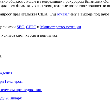
ивно общался с Ролле и генеральным прокурором Багамских Ост
 для всех багамских клиентов», которые позволяют полностью в
запросу правительства США. Суд
отказал
ему в выходе под залог
дали иски
SEC
,
CFTC
и
Министерство юстиции
.
криптовалют, курсы и аналитика.
R
ождения
эри Генслером
тическом преследовании
ду 28 января