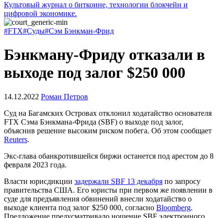
Культовый журнал о биткоине, технологии блокчейн и
цифровой экономике.
#FTX
#Суды
#Сэм Бэнкман-Фрид
Бэнкману-Фриду отказали в
выходе под залог $250 000
14.12.2022
Роман Петров
Суд на Багамских Островах отклонил ходатайство основателя
FTX Сэма Бэнкмана-Фрида (SBF) о выходе под залог,
объяснив решение высоким риском побега. Об этом сообщает
Reuters
.
Экс-глава обанкротившейся биржи останется под арестом до 8
февраля 2023 года.
Власти юрисдикции
задержали SBF 13 декабря
по запросу
правительства США. Его юристы при первом же появлении в
суде для предъявления обвинений внесли ходатайство о
выходе клиента под залог $250 000, согласно
Bloomberg
.
Предложение предусматривало ношение SBF электронного