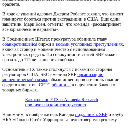
браслета.
В ходе слушаний адвокат Джером Робертс заявил, что клиент
планирует бороться против экстрадиции в США. Еще один
защитник, Марк Коэн, отметил, что команда «рассматривает
все юридические варианты».
В Соединенных Штатах прокуратура обвинила главу
обанкротившейся
биржи
в восьми уголовных преступлениях
,
включая сговор и мошенничество с использованием
электронных средств. По совокупности статей SBF может
грозить до 115 лет лишения свободы.
Основатель FTX также столкнулся с исками со стороны
регуляторов США.
SEC
вменила SBF
организацию
мошеннической схемы
, обман инвесторов и использование
средств клиентов.
CFTC
обвинила
в нарушении Закона о
товарных биржах.
Как коллапс FTX и Alameda Research
повлияет на криптоиндустрию
Напомним, в ноябре житель Канады
подал иск к SBF
и клубу
НБА «Голден Стейт Уорриорз» за недостоверную рекламу.