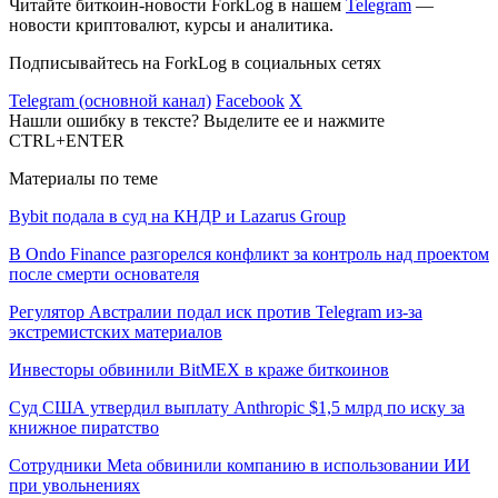
Читайте биткоин-новости ForkLog в нашем
Telegram
—
новости криптовалют, курсы и аналитика.
Подписывайтесь на ForkLog в социальных сетях
Telegram (основной канал)
Facebook
X
Нашли ошибку в тексте? Выделите ее и нажмите
CTRL+ENTER
Материалы по теме
Bybit подала в суд на КНДР и Lazarus Group
В Ondo Finance разгорелся конфликт за контроль над проектом
после смерти основателя
Регулятор Австралии подал иск против Telegram из-за
экстремистских материалов
Инвесторы обвинили BitMEX в краже биткоинов
Суд США утвердил выплату Anthropic $1,5 млрд по иску за
книжное пиратство
Сотрудники Meta обвинили компанию в использовании ИИ
при увольнениях