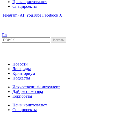
Цены криптовалют
Спецпроекты
Telegram (AI)
YouTube
Facebook
X
En
Новости
Лонгриды
Крипториум
Подкасты
Искусственный интеллект
Дайджест месяца
Корпораты
Цены криптовалют
Спецпроекты