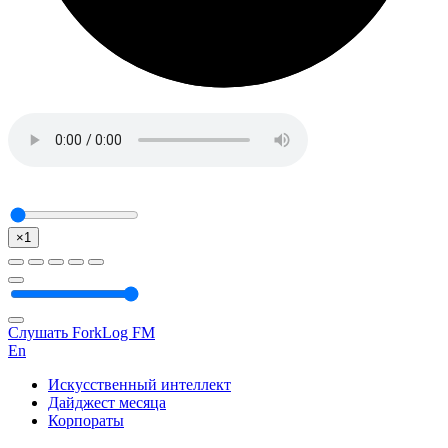
×1
Слушать ForkLog FM
En
Искусственный интеллект
Дайджест месяца
Корпораты