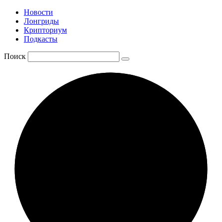
Новости
Лонгриды
Крипториум
Подкасты
Поиск