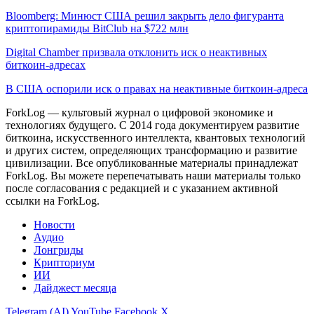
Bloomberg: Минюст США решил закрыть дело фигуранта
криптопирамиды BitClub на $722 млн
Digital Chamber призвала отклонить иск о неактивных
биткоин-адресах
В США оспорили иск о правах на неактивные биткоин-адреса
ForkLog — культовый журнал о цифровой экономике и
технологиях будущего. С 2014 года документируем развитие
биткоина, искусственного интеллекта, квантовых технологий
и других систем, определяющих трансформацию и развитие
цивилизации.
Все опубликованные материалы принадлежат
ForkLog. Вы можете перепечатывать наши материалы только
после согласования с редакцией и с указанием активной
ссылки на ForkLog.
Новости
Аудио
Лонгриды
Крипториум
ИИ
Дайджест месяца
Telegram (AI)
YouTube
Facebook
X