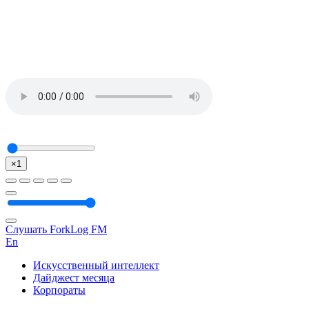
×1
Слушать ForkLog FM
En
Искусственный интеллект
Дайджест месяца
Корпораты