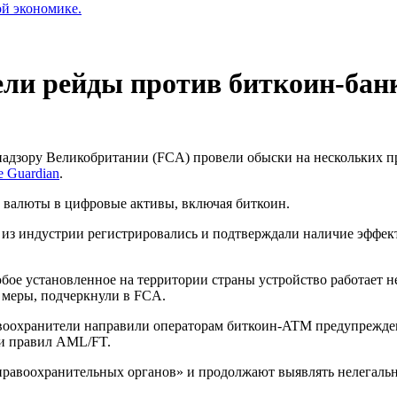
ой экономике.
ели рейды против биткоин-бан
дзору Великобритании (FCA) провели обыски на нескольких пр
e Guardian
.
 валюты в цифровые активы, включая биткоин.
и из индустрии регистрировались и подтверждали наличие эффе
бое установленное на территории страны устройство работает н
 меры, подчеркнули в FCA.
воохранители направили операторам биткоин-ATM предупрежден
ии правил AML/FT.
 правоохранительных органов» и продолжают выявлять нелегал