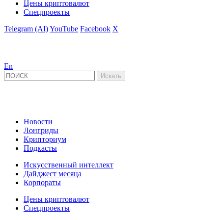
Цены криптовалют
Спецпроекты
Telegram (AI)
YouTube
Facebook
X
En
Новости
Лонгриды
Крипториум
Подкасты
Искусственный интеллект
Дайджест месяца
Корпораты
Цены криптовалют
Спецпроекты