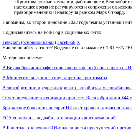
«Криптовалютные компании, работающие в Великобритан
настоящее время не регулируются и сопряжены с высоким
правоприменению и надзору за рынком Марк Стюард.
Напомним, во второй половине 2022 года темпы установки б
Подписывайтесь на ForkLog в социальных сетях
Telegram (основной канал)
Facebook
X
Нашли ошибку в тексте? Выделите ее и нажмите CTRL+ENTE
Материалы по теме
В Великобритании зафиксировали рекордный рост спроса на 
В Миннесоте вступил в силу запрет на криптоматы
Великобритании предрекли кризис с водой из-за масштабиров
Отчет: внедрение токенизации принесет Великобритании $44 м
Британские больницы внедрят ИИ-тест крови для диагностики 
FCA установила дедлайн авторизации криптокомпаний
В Бристоле отключили ИИ-модели риска преступлений против 