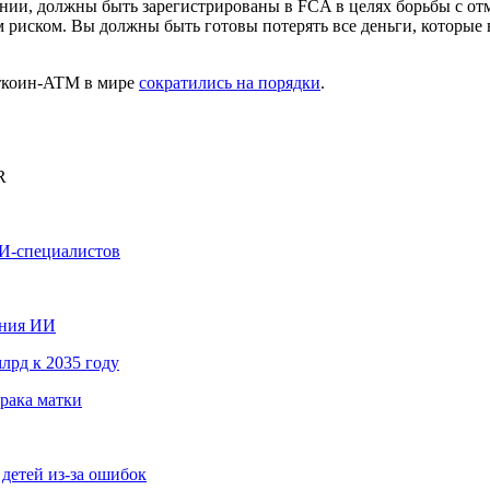
ии, должны быть зарегистрированы в FCA в целях борьбы с от
 риском. Вы должны быть готовы потерять все деньги, которые
иткоин-ATM в мире
сократились на порядки
.
R
ИИ-специалистов
ания ИИ
лрд к 2035 году
рака матки
детей из-за ошибок