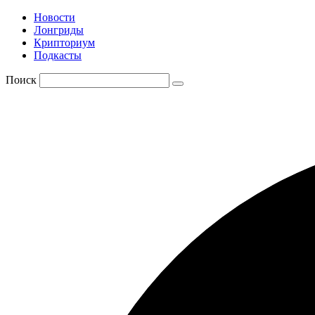
Новости
Лонгриды
Крипториум
Подкасты
Поиск