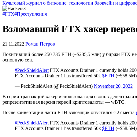
Культовый журнал о биткоине, технологии блокчейн и цифров
#FTX
#Преступления
Взломавший FTX хакер переве
21.11.2022
Роман Петров
Похитивший более 250 735 ETH (~$235,5 млн) у биржи FTX н
основную сеть.
#PeckShieldAlert
FTX Accounts Drainer 1 currently holds 20
FTX Accounts Drainer 1 has transffered 50k
$ETH
(~$58.5M) 
— PeckShieldAlert (@PeckShieldAlert)
November 20, 2022
В серии транзакций хакер использовал для свопов децентрали
репрезентативная версия первой криптовалюты — wBTC.
После конвертации части ETH взломщик опустился с 27 места
#PeckShieldAlert
FTX Accounts Drainer 1 currently holds 20
FTX Accounts Drainer 1 has transffered 50k
$ETH
(~$58.5M) 