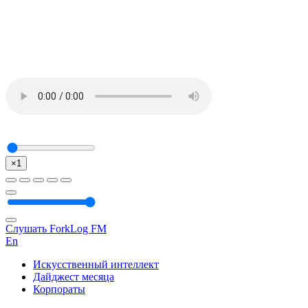
×1
Слушать ForkLog FM
En
Искусственный интеллект
Дайджест месяца
Корпораты