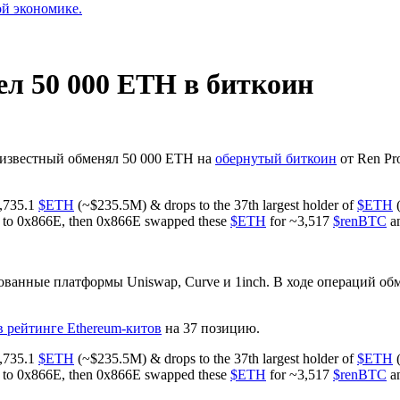
ой экономике.
л 50 000 ETH в биткоин
еизвестный обменял 50 000 ETH на
обернутый биткоин
от Ren Pr
0,735.1
$ETH
(~$235.5M) & drops to the 37th largest holder of
$ETH
(
to 0x866E, then 0x866E swapped these
$ETH
for ~3,517
$renBTC
an
зованные платформы Uniswap, Curve и 1inch. В ходе операций 
в рейтинге Ethereum-китов
на 37 позицию.
0,735.1
$ETH
(~$235.5M) & drops to the 37th largest holder of
$ETH
(
to 0x866E, then 0x866E swapped these
$ETH
for ~3,517
$renBTC
an