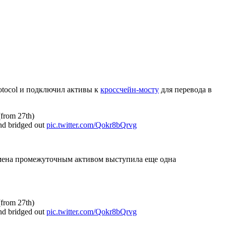
otocol и подключил активы к
кроссчейн-мосту
для перевода в
from 27th)
d bridged out
pic.twitter.com/Qokr8bQrvg
обмена промежуточным активом выступила еще одна
from 27th)
d bridged out
pic.twitter.com/Qokr8bQrvg