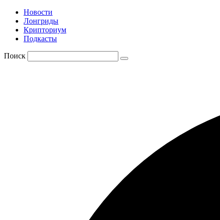
Новости
Лонгриды
Крипториум
Подкасты
Поиск