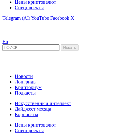
Цены криптовалют
Спецпроекты
Telegram (AI)
YouTube
Facebook
X
En
Новости
Лонгриды
Крипториум
Подкасты
Искусственный интеллект
Дайджест месяца
Корпораты
Цены криптовалют
Спецпроекты