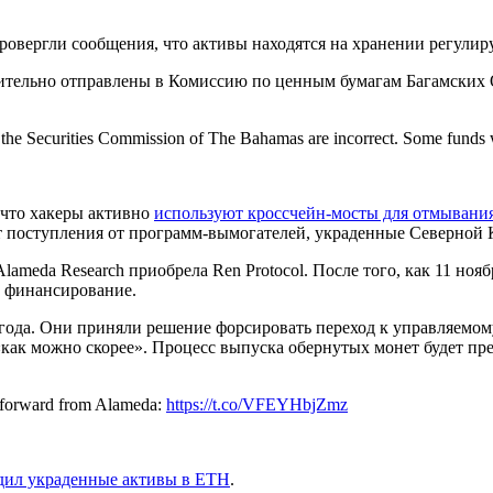
провергли сообщения, что активы находятся на хранении регули
вительно отправлены в Комиссию по ценным бумагам Багамских 
o the Securities Commission of The Bahamas are incorrect. Some funds we
, что хакеры активно
используют кроссчейн-мосты для отмывани
т поступления от программ-вымогателей, украденные Северной К
ameda Research приобрела Ren Protocol. После того, как 11 ноя
е финансирование.
 года. Они приняли решение форсировать переход к управляемо
«как можно скорее». Процесс выпуска обернутых монет будет пре
e forward from Alameda:
https://t.co/VFEYHbjZmz
дил украденные активы в ETH
.