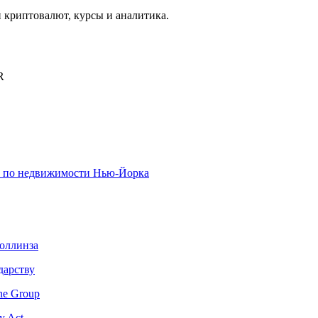
криптовалют, курсы и аналитика.
R
х по недвижимости Нью-Йорка
оллинза
дарству
e Group
y Act