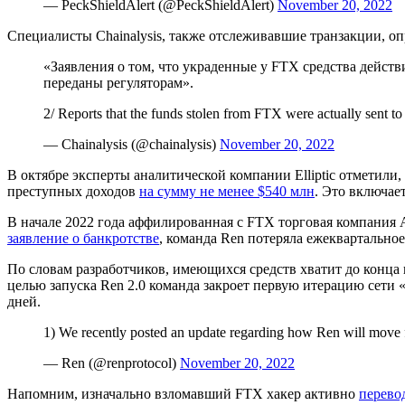
— PeckShieldAlert (@PeckShieldAlert)
November 20, 2022
Специалисты Chainalysis, также отслеживавшие транзакции, о
«Заявления о том, что украденные у FTX средства дейст
переданы регуляторам».
2/ Reports that the funds stolen from FTX were actually sent t
— Chainalysis (@chainalysis)
November 20, 2022
В октябре эксперты аналитической компании Elliptic отметили
преступных доходов
на сумму не менее $540 млн
. Это включае
В начале 2022 года аффилированная с FTX торговая компания Al
заявление о банкротстве
, команда Ren потеряла ежеквартально
По словам разработчиков, имеющихся средств хватит до конца
целью запуска Ren 2.0 команда закроет первую итерацию сети 
дней.
1) We recently posted an update regarding how Ren will mov
— Ren (@renprotocol)
November 20, 2022
Напомним, изначально взломавший FTX хакер активно
перево