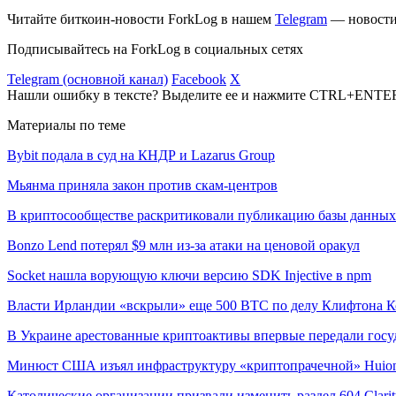
Читайте биткоин-новости ForkLog в нашем
Telegram
— новости 
Подписывайтесь на ForkLog в социальных сетях
Telegram (основной канал)
Facebook
X
Нашли ошибку в тексте? Выделите ее и нажмите CTRL+ENTE
Материалы по теме
Bybit подала в суд на КНДР и Lazarus Group
Мьянма приняла закон против скам-центров
В криптосообществе раскритиковали публикацию базы данны
Bonzo Lend потерял $9 млн из-за атаки на ценовой оракул
Socket нашла ворующую ключи версию SDK Injective в npm
Власти Ирландии «вскрыли» еще 500 BTC по делу Клифтона К
В Украине арестованные криптоактивы впервые передали госу
Минюст США изъял инфраструктуру «криптопрачечной» Huion
Католические организации призвали изменить раздел 604 Clarit