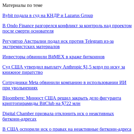
Материалы по теме
Bybit подала в суд на КНДР и Lazarus Group
В Ondo Finance разгорелся конфликт за контроль над проектом
после смерти основателя
Регулятор Австралии подал иск против Telegram из-за
экстремистских материалов
Инвесторы обвинили BitMEX в краже биткоинов
Суд США утвердил выплату Anthropic $1,5 млрд по иску за
книжное пиратство
Сотрудники Meta обвинили компанию в использовании ИИ
при увольнениях
Bloomberg: Минюст США решил закрыть дело фигуранта
криптопирамиды BitClub на $722 млн
Digital Chamber призвала отклонить иск о неактивных
биткоин-адресах
В США оспорили иск о правах на неактивные биткоин-адреса