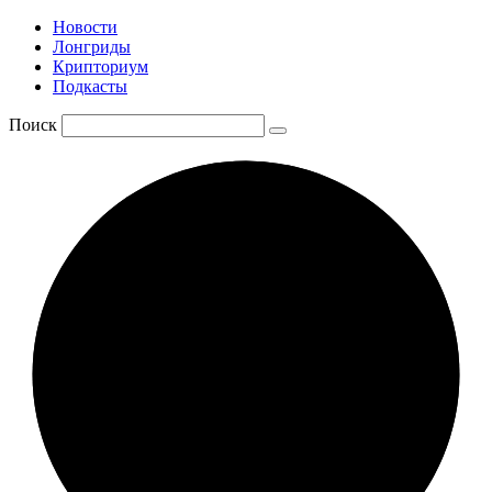
Новости
Лонгриды
Крипториум
Подкасты
Поиск