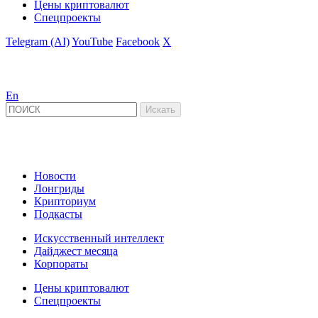
Цены криптовалют
Спецпроекты
Telegram (AI)
YouTube
Facebook
X
En
Новости
Лонгриды
Крипториум
Подкасты
Искусственный интеллект
Дайджест месяца
Корпораты
Цены криптовалют
Спецпроекты