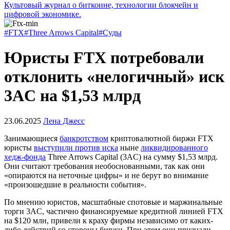
Культовый журнал о биткоине, технологии блокчейн и
цифровой экономике.
#FTX
#Three Arrows Capital
#Суды
Юристы FTX потребовали
отклонить «нелогичный» иск
3AC на $1,53 млрд
23.06.2025
Лена Джесс
Занимающиеся
банкротством
криптовалютной биржи FTX
юристы
выступили против иска
ныне
ликвидированного
хедж-фонда
Three Arrows Capital (3AC) на сумму $1,53 млрд.
Они считают требования необоснованными, так как они
«опираются на неточные цифры» и не берут во внимание
«произошедшие в реальности события».
По мнению юристов, масштабные спотовые и маржинальные
торги 3AC, частично финансируемые кредитной линией FTX
на $120 млн, привели к краху фирмы независимо от каких-
либо действий со стороны биржи. При этом они признали