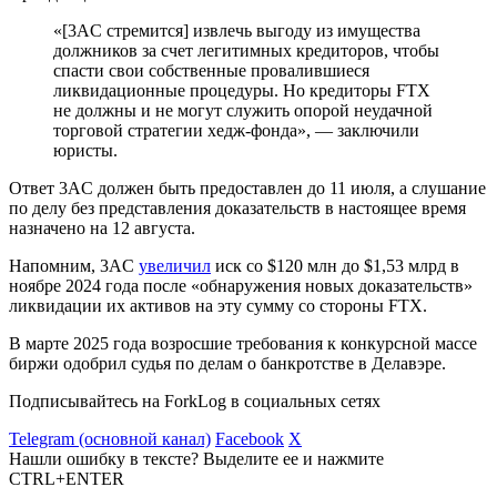
«[3AC стремится] извлечь выгоду из имущества
должников за счет легитимных кредиторов, чтобы
спасти свои собственные провалившиеся
ликвидационные процедуры. Но кредиторы FTX
не должны и не могут служить опорой неудачной
торговой стратегии хедж-фонда», — заключили
юристы.
Ответ 3AC должен быть предоставлен до 11 июля, а слушание
по делу без представления доказательств в настоящее время
назначено на 12 августа.
Напомним, 3AC
увеличил
иск со $120 млн до $1,53 млрд в
ноябре 2024 года после «обнаружения новых доказательств»
ликвидации их активов на эту сумму со стороны FTX.
В марте 2025 года возросшие требования к конкурсной массе
биржи одобрил судья по делам о банкротстве в Делавэре.
Подписывайтесь на ForkLog в социальных сетях
Telegram (основной канал)
Facebook
X
Нашли ошибку в тексте? Выделите ее и нажмите
CTRL+ENTER