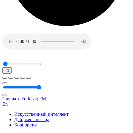
×1
Слушать ForkLog FM
En
Искусственный интеллект
Дайджест месяца
Корпораты