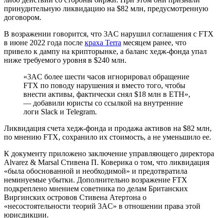
принудительную ликвидацию на $82 млн, предусмотренную
договором.
В возражении говорится, что 3AC нарушил соглашения с FTX
в июне 2022 года после
краха Terra
месяцем ранее, что
привело к дампу на крипторынке, а баланс хедж-фонда упал
ниже требуемого уровня в $240 млн.
«3AC более шести часов игнорировал обращение
FTX по поводу нарушения и вместо того, чтобы
внести активы, фактически снял $18 млн в ETH»,
— добавили юристы со ссылкой на внутренние
логи Slack и Telegram.
Ликвидация счета хедж-фонда и продажа активов на $82 млн,
по мнению FTX, сохранило их стоимость, а не уменьшило ее.
К документу приложено заключение управляющего директора
Alvarez & Marsal Стивена П. Коверика о том, что ликвидация
«была обоснованной и необходимой» и предотвратила
неминуемые убытки. Дополнительно возражение FTX
подкреплено мнением советника по делам Британских
Виргинских островов Стивена Атертона о
«несостоятельности теорий 3AC» в отношении права этой
юрисдикции.