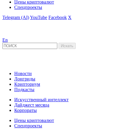
Цены криптовалют
Спецпроекты
Telegram (AI)
YouTube
Facebook
X
En
Новости
Лонгриды
Крипториум
Подкасты
Искусственный интеллект
Дайджест месяца
Корпораты
Цены криптовалют
Спецпроекты