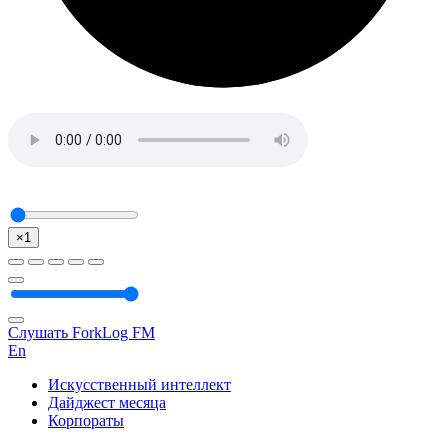
×1
Слушать ForkLog FM
En
Искусственный интеллект
Дайджест месяца
Корпораты