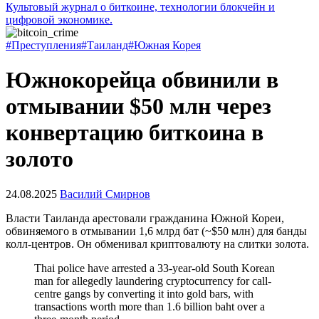
Культовый журнал о биткоине, технологии блокчейн и
цифровой экономике.
#Преступления
#Таиланд
#Южная Корея
Южнокорейца обвинили в
отмывании $50 млн через
конвертацию биткоина в
золото
24.08.2025
Василий Смирнов
Власти Таиланда арестовали гражданина Южной Кореи,
обвиняемого в отмывании 1,6 млрд бат (~$50 млн) для банды
колл-центров. Он обменивал криптовалюту на слитки золота.
Thai police have arrested a 33-year-old South Korean
man for allegedly laundering cryptocurrency for call-
centre gangs by converting it into gold bars, with
transactions worth more than 1.6 billion baht over a