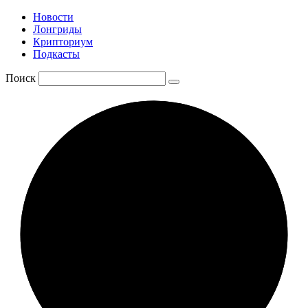
Новости
Лонгриды
Крипториум
Подкасты
Поиск