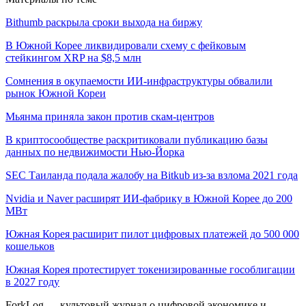
Bithumb раскрыла сроки выхода на биржу
В Южной Корее ликвидировали схему с фейковым
стейкингом XRP на $8,5 млн
Сомнения в окупаемости ИИ-инфраструктуры обвалили
рынок Южной Кореи
Мьянма приняла закон против скам-центров
В криптосообществе раскритиковали публикацию базы
данных по недвижимости Нью-Йорка
SEC Таиланда подала жалобу на Bitkub из-за взлома 2021 года
Nvidia и Naver расширят ИИ-фабрику в Южной Корее до 200
МВт
Южная Корея расширит пилот цифровых платежей до 500 000
кошельков
Южная Корея протестирует токенизированные гособлигации
в 2027 году
ForkLog — культовый журнал о цифровой экономике и