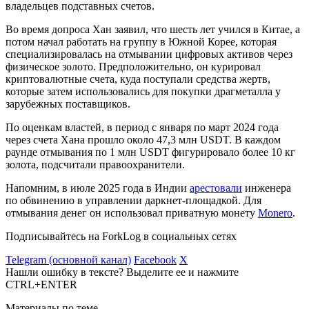
владельцев подставных счетов.
Во время допроса Хан заявил, что шесть лет учился в Китае, а
потом начал работать на группу в Южной Корее, которая
специализировалась на отмывании цифровых активов через
физическое золото. Предположительно, он курировал
криптовалютные счета, куда поступали средства жертв,
которые затем использовались для покупки драгметалла у
зарубежных поставщиков.
По оценкам властей, в период с января по март 2024 года
через счета Хана прошло около 47,3 млн USDT. В каждом
раунде отмывания по 1 млн USDT фигурировало более 10 кг
золота, подсчитали правоохранители.
Напомним, в июле 2025 года в Индии
арестовали
инженера
по обвинению в управлении даркнет-площадкой. Для
отмывания денег он использовал приватную монету
Monero
.
Подписывайтесь на ForkLog в социальных сетях
Telegram (основной канал)
Facebook
X
Нашли ошибку в тексте? Выделите ее и нажмите
CTRL+ENTER
Материалы по теме