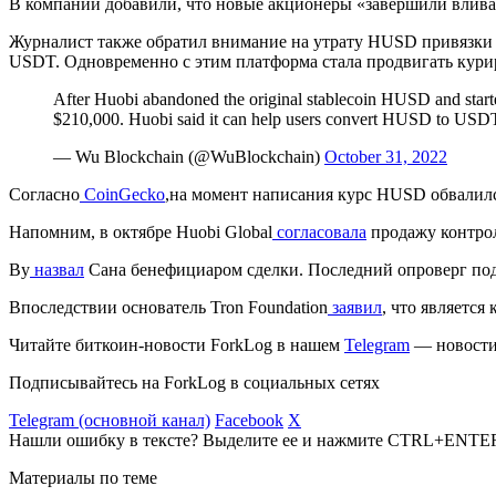
В компании добавили, что новые акционеры «завершили влива
Журналист также обратил внимание на утрату HUSD привязки
USDT. Одновременно с этим платформа стала продвигать кур
After Huobi abandoned the original stablecoin HUSD and start
$210,000. Huobi said it can help users convert HUSD to USD
— Wu Blockchain (@WuBlockchain)
October 31, 2022
Согласно
CoinGecko
,на момент написания курс HUSD обвалилс
Напомним, в октябре Huobi Global
согласовала
продажу контрол
Ву
назвал
Сана бенефициаром сделки. Последний опроверг под
Впоследствии основатель Tron Foundation
заявил
, что являетс
Читайте биткоин-новости ForkLog в нашем
Telegram
— новости 
Подписывайтесь на ForkLog в социальных сетях
Telegram (основной канал)
Facebook
X
Нашли ошибку в тексте? Выделите ее и нажмите CTRL+ENTE
Материалы по теме