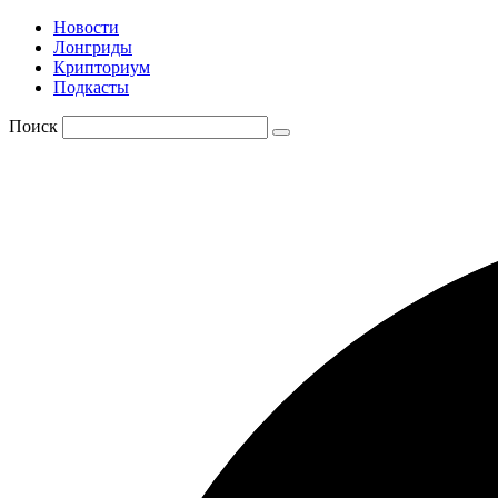
Новости
Лонгриды
Крипториум
Подкасты
Поиск