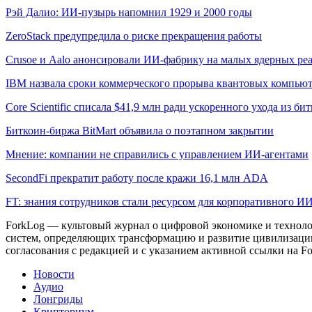
Рэй Далио: ИИ-пузырь напомнил 1929 и 2000 годы
ZeroStack предупредила о риске прекращения работы
Crusoe и Aalo анонсировали ИИ-фабрику на малых ядерных ре
IBM назвала сроки коммерческого прорыва квантовых компью
Core Scientific списала $41,9 млн ради ускоренного ухода из б
Биткоин-биржа BitMart объявила о поэтапном закрытии
Мнение: компании не справились с управлением ИИ-агентами
SecondFi прекратит работу после кражи 16,1 млн ADA
FT: знания сотрудников стали ресурсом для корпоративного И
ForkLog — культовый журнал о цифровой экономике и технолог
систем, определяющих трансформацию и развитие цивилизаци
согласования с редакцией и с указанием активной ссылки на Fo
Новости
Аудио
Лонгриды
Крипториум