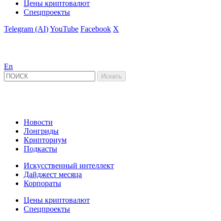
Цены криптовалют
Спецпроекты
Telegram (AI)
YouTube
Facebook
X
En
Новости
Лонгриды
Крипториум
Подкасты
Искусственный интеллект
Дайджест месяца
Корпораты
Цены криптовалют
Спецпроекты