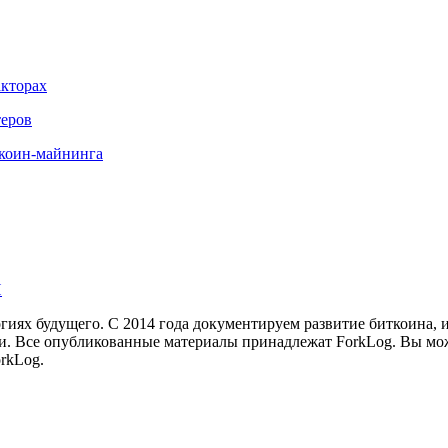
акторах
теров
иткоин-майнинга
И
иях будущего. С 2014 года документируем развитие биткоина, 
и.
Все опубликованные материалы принадлежат ForkLog. Вы мож
rkLog.