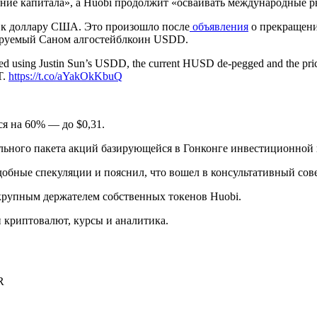
ние капитала», а Huobi продолжит «осваивать международные р
 к доллару США. Это произошло после
объявления
о прекращени
ируемый Cаном алгостейблкоин USDD.
ed using Justin Sun’s USDD, the current HUSD de-pegged and the price 
T.
https://t.co/aYakOkKbuQ
я на 60% — до $0,31.
ьного пакета акций базирующейся в Гонконге инвестиционной 
обные спекуляции и пояснил, что вошел в консультативный сов
я крупным держателем собственных токенов Huobi.
криптовалют, курсы и аналитика.
R