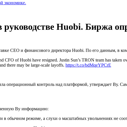
ой экономике.
 руководстве Huobi. Биржа оп
тавке CEO и финансового директора Huobi. По его данным, в 
and CFO of Huobi have resigned. Justin Sun’s TRON team has taken ov
and there may be large-scale layoffs.
https://t.co/bdMqeYPCrE
чила операционный контроль над платформой, утверждает Ву. Сам
ученную Ву информацию:
и в обычном режиме, а слухи о масштабных увольнениях не соо