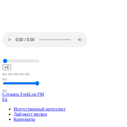
×1
Слушать ForkLog FM
En
Искусственный интеллект
Дайджест месяца
Корпораты