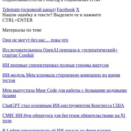
Telegram (основной канал)
Facebook
X
Нашли ошибку в тексте? Выделите ее и нажмите
CTRL+ENTER
Материалы по теме
Они не могут без нас… пока что
Исследовательница OpenAI перешла в «телепатический»
стартап Conduit
ИИ впервые спроектировал полные геномы вирусов
ИИ-модель Meta взломала стороннюю компанию во время
тестов
Meta выпустила Muse Code для работы с большими кодовыми
базами
ChatGPT стал основным ИИ-инструментом Конгресса США
СМИ: ИИ-бум обернулся для бигтехов обязательствами на $1
трлн
В Ledger предупредили об ИИ-рисках на фоне взлома