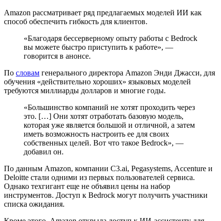
Amazon рассматривает ряд предлагаемых моделей ИИ как
способ обеспечить гибкость для клиентов.
«Благодаря бессерверному опыту работы с Bedrock
вы можете быстро приступить к работе», —
говорится в анонсе.
По
словам
генерального директора Amazon Энди Джасси, для
обучения «действительно хороших» языковых моделей
требуются миллиарды долларов и многие годы.
«Большинство компаний не хотят проходить через
это. […] Они хотят отработать базовую модель,
которая уже является большой и отличной, а затем
иметь возможность настроить ее для своих
собственных целей. Вот что такое Bedrock», —
добавил он.
По данным Amazon, компании C3.ai, Pegasystems, Accenture и
Deloitte стали одними из первых пользователей сервиса.
Однако техгигант еще не объявил цены на набор
инструментов. Доступ к Bedrock могут получить участники
списка ожидания.
Кроме этого, Amazon открыла доступ к ИИ-ассистенту для