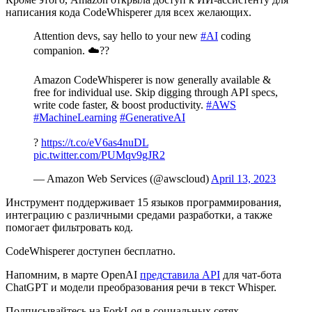
написания кода CodeWhisperer для всех желающих.
Attention devs, say hello to your new
#AI
coding
companion. ☁️??
Amazon CodeWhisperer is now generally available &
free for individual use. Skip digging through API specs,
write code faster, & boost productivity.
#AWS
#MachineLearning
#GenerativeAI
?
https://t.co/eV6as4nuDL
pic.twitter.com/PUMqv9gJR2
— Amazon Web Services (@awscloud)
April 13, 2023
Инструмент поддерживает 15 языков программирования,
интеграцию с различными средами разработки, а также
помогает фильтровать код.
CodeWhisperer доступен бесплатно.
Напомним, в марте OpenAI
представила API
для чат-бота
ChatGPT и модели преобразования речи в текст Whisper.
Подписывайтесь на ForkLog в социальных сетях