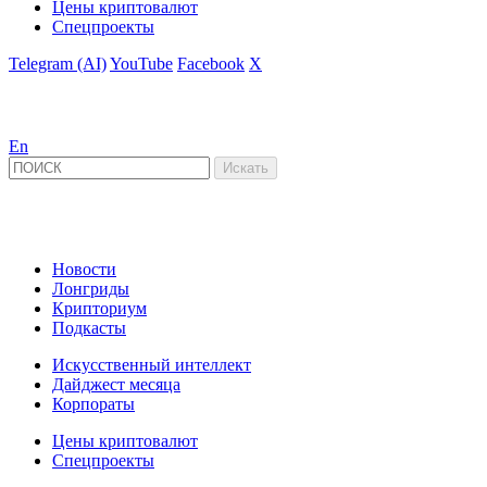
Цены криптовалют
Спецпроекты
Telegram (AI)
YouTube
Facebook
X
En
Новости
Лонгриды
Крипториум
Подкасты
Искусственный интеллект
Дайджест месяца
Корпораты
Цены криптовалют
Спецпроекты