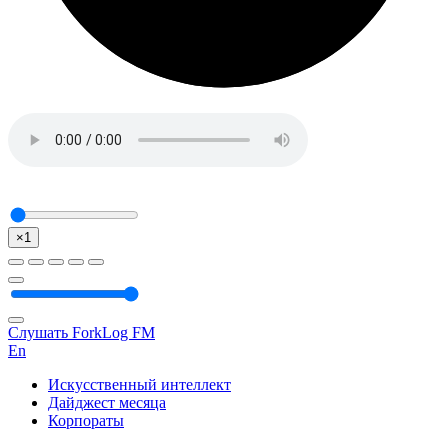
×1
Слушать ForkLog FM
En
Искусственный интеллект
Дайджест месяца
Корпораты