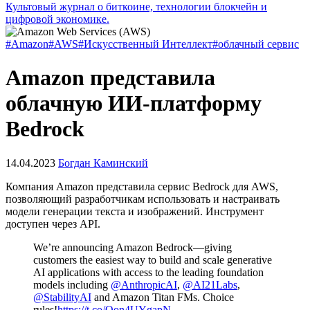
Культовый журнал о биткоине, технологии блокчейн и
цифровой экономике.
#Amazon
#AWS
#Искусственный Интеллект
#облачный сервис
Amazon представила
облачную ИИ-платформу
Bedrock
14.04.2023
Богдан Каминский
Компания Amazon представила сервис Bedrock для AWS,
позволяющий разработчикам использовать и настраивать
модели генерации текста и изображений. Инструмент
доступен через
API
.
We’re announcing Amazon Bedrock—giving
customers the easiest way to build and scale generative
AI applications with access to the leading foundation
models including
@AnthropicAI
,
@AI21Labs
,
@StabilityAI
and Amazon Titan FMs. Choice
rules!
https://t.co/Oon4UYgapN