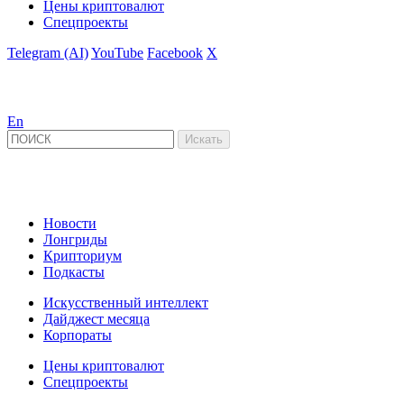
Цены криптовалют
Спецпроекты
Telegram (AI)
YouTube
Facebook
X
En
Новости
Лонгриды
Крипториум
Подкасты
Искусственный интеллект
Дайджест месяца
Корпораты
Цены криптовалют
Спецпроекты