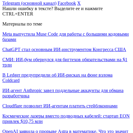
Telegram (основной канал)
Facebook
X
Нашли ошибку в тексте? Выделите ее и нажмите
CTRL+ENTER
Материалы по теме
Meta выпустила Muse Code для работы с большими кодовыми
базами
ChatGPT стал основным ИИ-инструментом Конгресса США
СМИ: ИИ-бум обернулся для бигтехов обязательствами на $1
трлн
В Ledger предупредили об ИИ-рисках на фоне взлома
Coldcard
ИИ-агент Anthropic завел поддельные аккаунты для обмана
разработчика
Cloudflare позволит ИИ-агентам платить стейблкоинами
Космические лазеры вместо подводных кабелей: стартап EON
привлек $10,75 млн
OpenAI заявила о прорыве Astra в математике. Что это значит