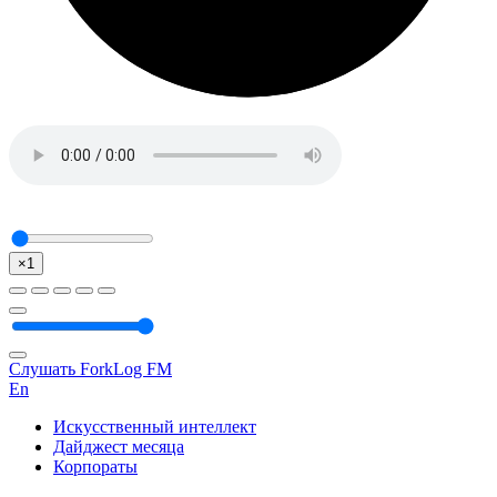
×1
Слушать ForkLog FM
En
Искусственный интеллект
Дайджест месяца
Корпораты