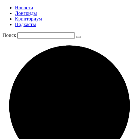
Новости
Лонгриды
Крипториум
Подкасты
Поиск