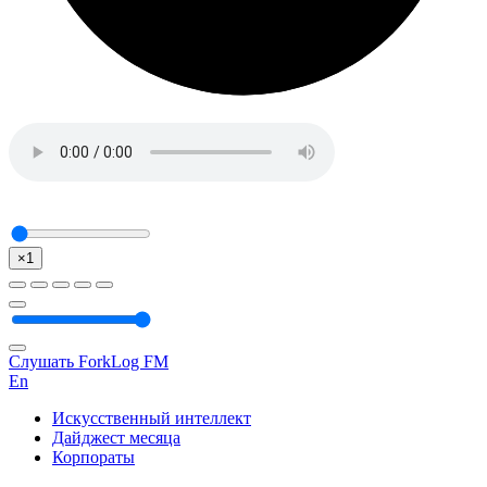
×1
Слушать ForkLog FM
En
Искусственный интеллект
Дайджест месяца
Корпораты