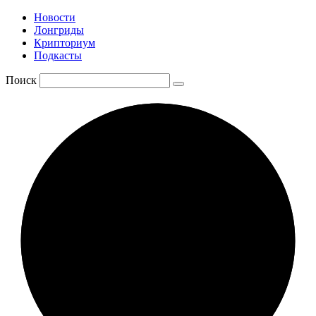
Новости
Лонгриды
Крипториум
Подкасты
Поиск