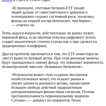
«В принципе, спотовые биткоин-ETF уводят
людей дальше от самостоятельного хранения и
потенциально создают системный риск, поскольку
фонды на первый взгляд безопаснее, чем биржи»,
— отметил он.
Тетек задался вопросом, действительно ли рынку нужен
биржевой фонд, если обычная покупка цифрового золота
создает аналогичную степень угрозы как и при сделках на
традиционных платформах.
Другая проблема заключается в том, что ETF-инвесторы не
смогут вывести базовый актив. При этом реальные монеты
будут принадлежать самому фонду, что повышает вероятность
бесконтрольной эмиссии «бумажных биткоинов».
«Результатом может стать создание миллионов
необеспеченных монет, что исказит рынки и
снизит ценность реального актива, предоставив
большую свободу действий традиционным
централизованным финансовым гигантам. Полная
противоположность первоначальному видению
Сатоши», — добавил исследователь Trezor.