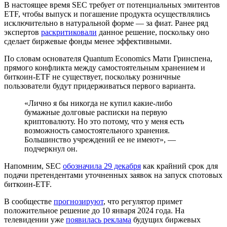
В настоящее время
SEC
требует от потенциальных эмитентов
ETF, чтобы выпуск и погашение продукта осуществлялись
исключительно в натуральной форме — за фиат. Ранее ряд
экспертов
раскритиковали
данное решение, поскольку оно
сделает биржевые фонды менее эффективными.
По словам основателя Quantum Economics Мати Гринспена,
прямого конфликта между самостоятельным хранением и
биткоин-ETF не существует, поскольку розничные
пользователи будут придерживаться первого варианта.
«Лично я бы никогда не купил какие-либо
бумажные долговые расписки на первую
криптовалюту. Но это потому, что у меня есть
возможность самостоятельного хранения.
Большинство учреждений ее не имеют», —
подчеркнул он.
Напомним, SEC
обозначила 29 декабря
как крайний срок для
подачи претендентами уточненных заявок на запуск спотовых
биткоин-ETF.
В сообществе
прогнозируют
, что регулятор примет
положительное решение до 10 января 2024 года. На
телевидении уже
появилась реклама
будущих биржевых