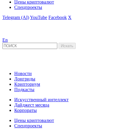
Цены криптовалют
Спецпроекты
Telegram (AI)
YouTube
Facebook
X
En
Новости
Лонгриды
Крипториум
Подкасты
Искусственный интеллект
Дайджест месяца
Корпораты
Цены криптовалют
Спецпроекты