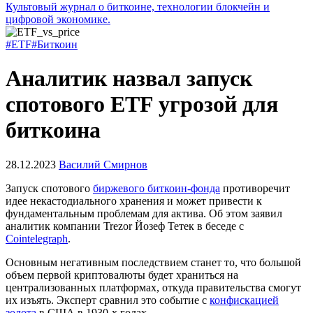
Культовый журнал о биткоине, технологии блокчейн и
цифровой экономике.
#ETF
#Биткоин
Аналитик назвал запуск
спотового ETF угрозой для
биткоина
28.12.2023
Василий Смирнов
Запуск спотового
биржевого биткоин-фонда
противоречит
идее некастодиального хранения и может привести к
фундаментальным проблемам для актива. Об этом заявил
аналитик компании Trezor Йозеф Тетек в беседе с
Cointelegraph
.
Основным негативным последствием станет то, что большой
объем первой криптовалюты будет храниться на
централизованных платформах, откуда правительства смогут
их изъять. Эксперт сравнил это событие с
конфискацией
золота
в США в 1930-х годах.