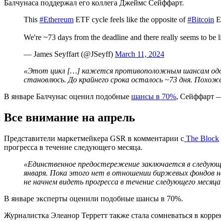
Балчунаса поддержал его коллега Джеймс Сейффарт.
This
#Ethereum
ETF cycle feels like the opposite of
#Bitcoin
ET
We're ~73 days from the deadline and there really seems to be 
— James Seyffart (@JSeyff)
March 11, 2024
«Этот цикл […] кажется противоположным шансам одоб
становлюсь. До крайнего срока осталось ~73 дня. Похож
В январе Балчунас оценил подобные
шансы в 70%
, Сейффарт
Все внимание на апрель
Представители маркетмейкера GSR в комментарии с
The Block
прогресса в течение следующего месяца.
«Единственное предостережение заключается в следующе
января. Пока этого нет в отношении биржевых фондов н
не начнем видеть прогресса в течение следующего месяц
В январе эксперты оценили подобные шансы в 70%.
Журналистка Элеанор Терретт также стала сомневаться в корре