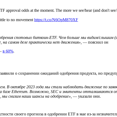
F approval odds at the moment. The more we see/hear (and don't see/he
little to no movement
https://t.co/N6OpM870XF
рения спотовых биткоин-ETF. Чем больше мы видим/слышим (и
е, на самом деле практически нет движения»,
— пояснил он
 —
в 60%
.
заявили о сохранении ожиданий одобрения продукта, но предупр
м. В октябре 2023 года мы стали наблюдать движение по заяв
а базе Ethereum. Возможно, SEC и эмитенты отталкиваются от 
а, мы снизим наши шансы на одобрение»,
— указали они.
ктности своего прогноза в одобрении ETF в мае из-за незначит