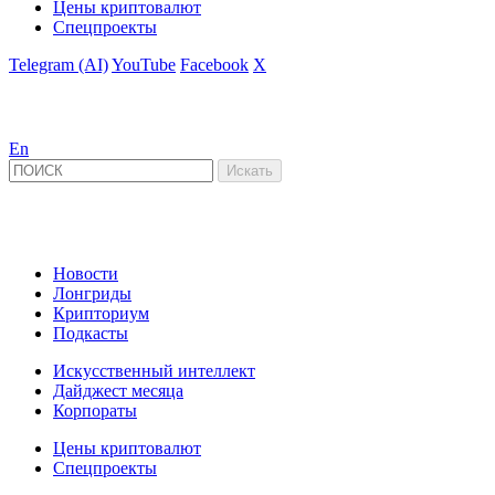
Цены криптовалют
Спецпроекты
Telegram (AI)
YouTube
Facebook
X
En
Новости
Лонгриды
Крипториум
Подкасты
Искусственный интеллект
Дайджест месяца
Корпораты
Цены криптовалют
Спецпроекты