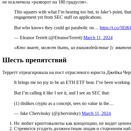
не исключила «разворот на 180 градусов».
This squares with what I’m hearing too but, to Jake’s point, tha
engagement yet from SEC staff on applications.
But who knows they could go parabolic on…
https://t.co/5E
— Eleanor Terrett (@EleanorTerrett)
March 11, 2024
«Кто знает, может быть, их взаимодействие [с эмитент
Шесть препятствий
Терретт отреагировала на пост отраслевого юриста Джейка Че
It brings me no joy to be an ETH ETF bear. I’ve been working f
But I’m calling it like I see it, and I see an SEC that:
(1) dislikes crypto as a concept, sees no value in the…
— Jake Chervinsky (@jchervinsky)
March 11, 2024
Не любит криптовалюты как концепцию, не видит ценност
Стремится угодить должностным лицам и сторонним наб