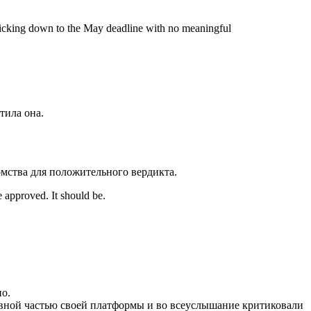
ly ticking down to the May deadline with no meaningful
ила она.
омства для положительного вердикта.
 approved. It should be.
но.
вной частью своей платформы и во всеуслышание критиковали