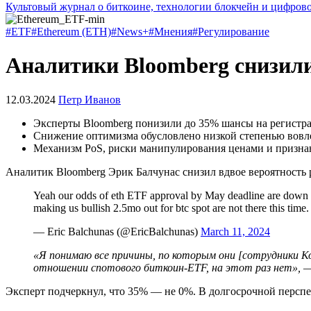
Культовый журнал о биткоине, технологии блокчейн и цифров
#ETF
#Ethereum (ETH)
#News+
#Мнения
#Регулирование
Аналитики Bloomberg снизили
12.03.2024
Петр Иванов
Эксперты Bloomberg понизили до 35% шансы на регистр
Снижение оптимизма обусловлено низкой степенью вовл
Механизм PoS, риски манипулирования ценами и призна
Аналитик Bloomberg Эрик Балчунас снизил вдвое вероятность
Yeah our odds of eth ETF approval by May deadline are down to
making us bullish 2.5mo out for btc spot are not there this time
— Eric Balchunas (@EricBalchunas)
March 11, 2024
«Я понимаю все причины, по которым они [сотрудники К
отношении спотового биткоин-ETF, на этот раз нет»,
—
Эксперт подчеркнул, что 35% — не 0%. В долгосрочной перспе