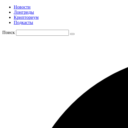
Новости
Лонгриды
Крипториум
Подкасты
Поиск