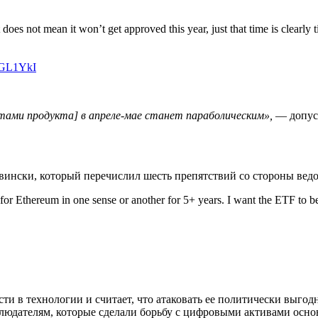
t does not mean it won’t get approved this year, just that time is clear
tKGL1YkI
ами продукта] в апреле-мае станет параболическим»,
— допуст
рвински, который перечислил шесть препятствий со стороны вед
or Ethereum in one sense or another for 5+ years. I want the ETF to be
и в технологии и считает, что атаковать ее политически выгод
людателям, которые сделали борьбу с цифровыми активами осно