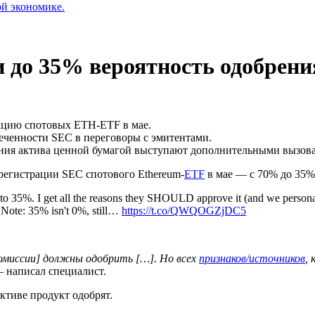
ой экономике.
 до 35% вероятность одобрени
ацию спотовых ETH-ETF в мае.
еченности SEC в переговоры с эмитентами.
ния актива ценной бумагой выступают дополнительными вызова
 регистрации
SEC
спотового Ethereum-
ETF
в мае — с 70% до 35%
 35%. I get all the reasons they SHOULD approve it (and we personally
. Note: 35% isn't 0%, still…
https://t.co/QWQOGZjDC5
омиссии] должны одобрить […]. Но всех
признаков/источников
,
 написал специалист.
ктиве продукт одобрят.