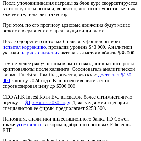
После уполовинивания награды за блок курс скорректируется
в сторону повышения и, вероятно, достигнет «шестизначных
значений», полагает инвестор.
При этом, по его прогнозу, ценовые движения будут менее
резкими в сравнении с предыдущими циклами.
После одобрения спотовых биржевых фондов биткоин
испытал коррекцию
, провалив уровень $43 000. Аналитики
указали
на риск снижения
актива к отметкам вблизи $38 000.
Тем не менее ряд участников рынка ожидают кратного роста
криптовалюты после халвинга. Сооснователь аналитической
фирмы Fundstrat Том Ли допустил, что курс
достигнет $150
000
к концу 2024 года. В перспективе пяти лет он
спрогнозировал цену до $500 000.
CEO ARK Invest Кэти Вуд высказала более оптимистичную
оценку —
$1,5 млн к 2030 году
. Даже медвежий сценарий
специалистов ее фирмы предполагает $258 500.
Напомним, аналитики инвестиционного банка TD Cowen
также
усомнились
в скором одобрении спотовых Ethereum-
ETF.
Подписывайтесь на ForkLog в социальных сетях