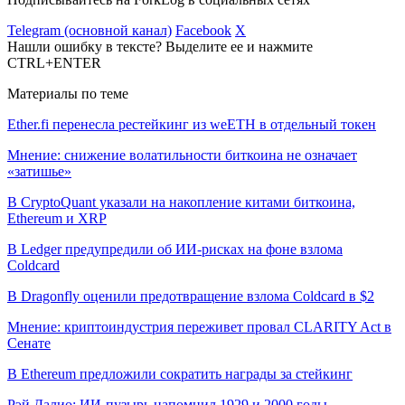
Telegram (основной канал)
Facebook
X
Нашли ошибку в тексте? Выделите ее и нажмите
CTRL+ENTER
Материалы по теме
Ether.fi перенесла рестейкинг из weETH в отдельный токен
Мнение: снижение волатильности биткоина не означает
«затишье»
В CryptoQuant указали на накопление китами биткоина,
Ethereum и XRP
В Ledger предупредили об ИИ-рисках на фоне взлома
Coldcard
В Dragonfly оценили предотвращение взлома Coldcard в $2
Мнение: криптоиндустрия переживет провал CLARITY Act в
Сенате
В Ethereum предложили сократить награды за стейкинг
Рэй Далио: ИИ-пузырь напомнил 1929 и 2000 годы