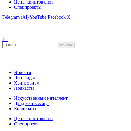
Цены криптовалют
Спецпроекты
Telegram (AI)
YouTube
Facebook
X
En
Новости
Лонгриды
Крипториум
Подкасты
Искусственный интеллект
Дайджест месяца
Корпораты
Цены криптовалют
Спецпроекты