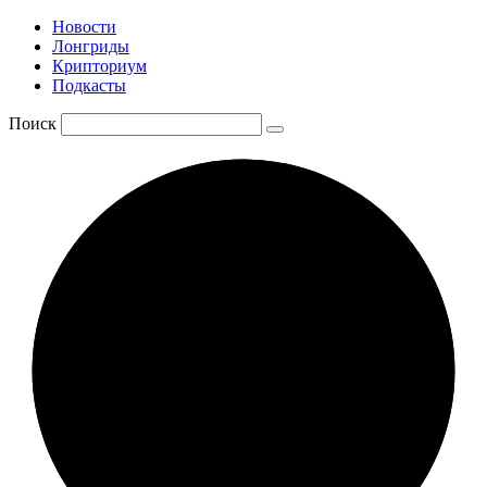
Новости
Лонгриды
Крипториум
Подкасты
Поиск