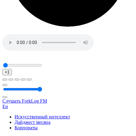
×1
Слушать ForkLog FM
En
Искусственный интеллект
Дайджест месяца
Корпораты