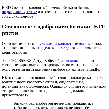
В SEC решение одобрить биржевые биткоин-фонды
подверглось критике
или сомнению со стороны некоторых
топ-функционеров.
Связанные с одобрением биткоин-ETF
риски
Отраслевые эксперты
указали на конкретные риски
, которые
эти инвестиционные продукты несут для экосистемы первой
криптовалюты.
Экс-CEO BitMEX Артур Хэйес
обратил внимание
, что
спотовые биржевые криптофонды позволяют использовать
ряд стратегий на стыке рынка цифровых активов и
TradFi
.
Юско полагает, что появление биткоин-фондов резко снизит
волатильность базового актива и, следовательно,
потенциальную доходность. Однако он считает это признаком
«созревания актива», которое инвесторы должны
приветствовать.
«Биткоин был изобретен не для дэй-трейдинга, а
чтобы позволить всем передавать ценность без