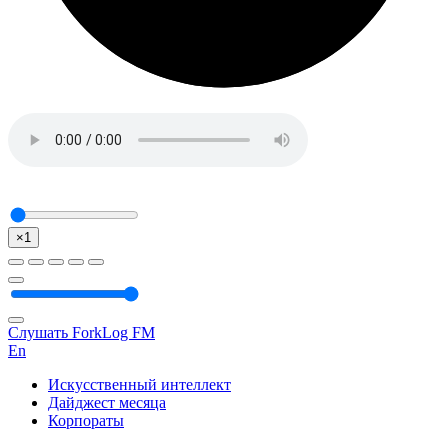
×1
Слушать ForkLog FM
En
Искусственный интеллект
Дайджест месяца
Корпораты