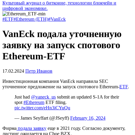
Культовый журнал о биткоине, технологии блокчейн и
цифровой экономике.
#ETF
#Ethereum (ETH)
#VanEck
VanEck подала уточненную
заявку на запуск спотового
Ethereum-ETF
17.02.2024
Петр Иванов
Инвестиционная компания VanEck направила
SEC
уточненное предложение на запуск спотового Ethereum-
ETF
.
Just had
@vaneck_us
submit an updated S-1A for their
spot
#Ethereum
ETF filing.
pic.twitter.com/eHn3iCYuQu
— James Seyffart (@JSeyff)
February 16, 2024
Фирма
подала заявку
еще в 2021 году. Согласно документу,
листинг ожидается на Cboe BZX.