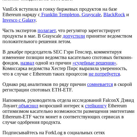
VanEck вступила в гонку биржевых продуктов на базе
Ethereum наряду с
Franklin Templeton
,
Grayscale
,
BlackRock
и
Invesco c Galaxy
.
Часть экспертов
полагает
, что регулятор зарегистрирует
продукты в мае. В Grayscale
допустили
принятие ведомством
положительного решения летом.
В декабре председатель SEC Гэри Генслер, комментируя
изменение позиции ведомства касательно спотовых биткоин-
фондов,
назвал
одной из причин
«судебные решения»
.
Комиссарка ведомства Хестер Пирс выразила уверенность,
что в случае с Ethereum таких процессов
не потребуется
.
Однако ряд аналитиков по ряду причин
сомневается
в скорой
регистрации спотовых ETH-ETF.
Напомним, руководитель отдела исследований FalconX Дэвид
Лоуант
объяснил
возросший интерес к
стейкингу
Ethereum
оптимизмом касательно возможности размещения эмитентами
Ethereum-ETF части монет в соответствующих сервисах в
случае одобрения продукта.
Подписывайтесь на ForkLog в социальных сетях