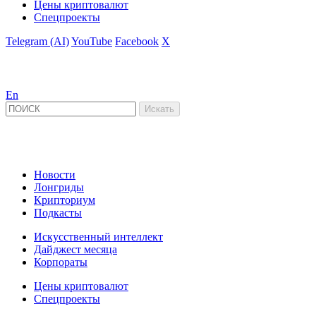
Цены криптовалют
Спецпроекты
Telegram (AI)
YouTube
Facebook
X
En
Новости
Лонгриды
Крипториум
Подкасты
Искусственный интеллект
Дайджест месяца
Корпораты
Цены криптовалют
Спецпроекты