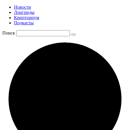
Новости
Лонгриды
Крипториум
Подкасты
Поиск