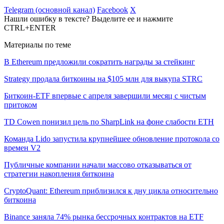
Telegram (основной канал)
Facebook
X
Нашли ошибку в тексте? Выделите ее и нажмите
CTRL+ENTER
Материалы по теме
В Ethereum предложили сократить награды за стейкинг
Strategy продала биткоины на $105 млн для выкупа STRC
Биткоин-ETF впервые с апреля завершили месяц с чистым
притоком
TD Cowen понизил цель по SharpLink на фоне слабости ETH
Команда Lido запустила крупнейшее обновление протокола со
времен V2
Публичные компании начали массово отказываться от
стратегии накопления биткоина
CryptoQuant: Ethereum приблизился к дну цикла относительно
биткоина
Binance заняла 74% рынка бессрочных контрактов на ETF