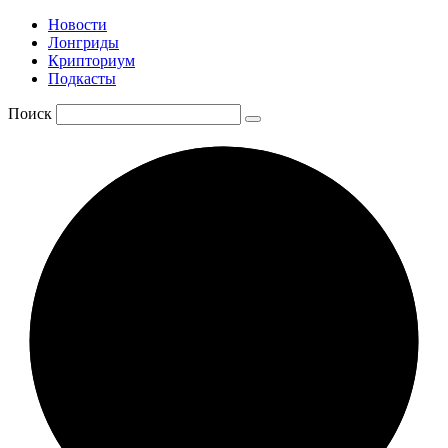
Новости
Лонгриды
Крипториум
Подкасты
Поиск