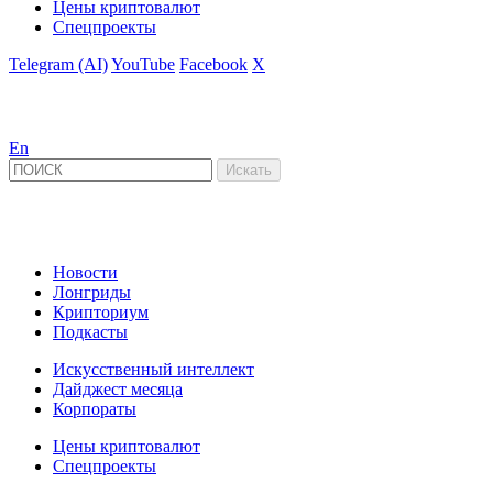
Цены криптовалют
Спецпроекты
Telegram (AI)
YouTube
Facebook
X
En
Новости
Лонгриды
Крипториум
Подкасты
Искусственный интеллект
Дайджест месяца
Корпораты
Цены криптовалют
Спецпроекты