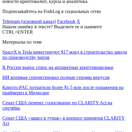
новости криптовалют, курсы и аналитика.
Подписывайтесь на ForkLog в социальных сетях
Telegram (основной канал)
Facebook
X
Нашли ошибку в тексте? Выделите ее и нажмите
CTRL+ENTER
Материалы по теме
SpaceX и Tesla инвестируют $17 млрд в строительство завода
по производству чипов
В России вырос спрос на аппаратные криптокошельки
ИИ впервые спроектировал полные геномы вирусов
Крипто-PAC потратили более $1,5 млн после поражения на
праймериз в Мичигане
Сенат США перенес голосование по CLARITY Act на
сентябрь
Сенат США «зашел в тупик» в вопросе принятия CLARITY
Act