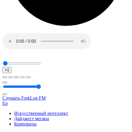
×1
Слушать ForkLog FM
En
Искусственный интеллект
Дайджест месяца
Корпораты