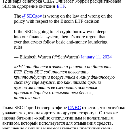
12 января сенаторка США Элизабет Уоррен раскритиковала
SEC
за одобрение биткоин-
ETF
.
The
@SECgov
is wrong on the law and wrong on the
policy with respect to the Bitcoin ETF decision.
If the SEC is going to let crypto burrow even deeper
into our financial system, then it’s more urgent than
ever that crypto follow basic anti-money laundering
rules.
— Elizabeth Warren (@SenWarren)
January 11, 2024
«SEC ошибается в законе и решении по биткоин-
ETF. Если SEC собирается позволить
криптоиндустрии погрузиться в нашу финансовую
систему еще глубже, то как никогда срочно
нужно заставить ее следовать основным
правилам борьбы с отмыванием денег», —
написала она.
Глава SEC Гэри Генслер в эфире
CNBC
ответил, что «глубоко
уважает тех, кто находится по другую сторону». Он также
назвал биткоин «крайне спекулятивным и волатильным
активом, который используется для отмывания средств,
нарушения санкций и вымогательства преступниками».