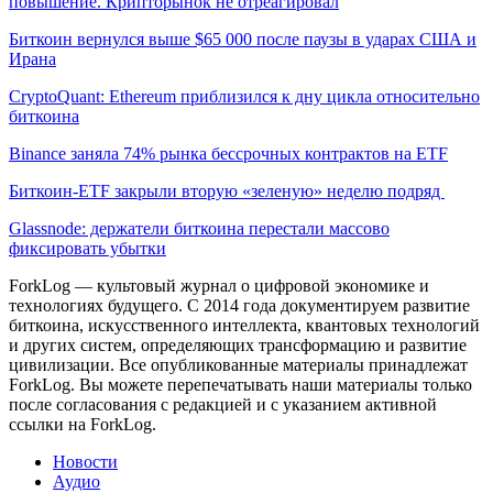
повышение. Крипторынок не отреагировал
Биткоин вернулся выше $65 000 после паузы в ударах США и
Ирана
CryptoQuant: Ethereum приблизился к дну цикла относительно
биткоина
Binance заняла 74% рынка бессрочных контрактов на ETF
Биткоин-ETF закрыли вторую «зеленую» неделю подряд
Glassnode: держатели биткоина перестали массово
фиксировать убытки
ForkLog — культовый журнал о цифровой экономике и
технологиях будущего. С 2014 года документируем развитие
биткоина, искусственного интеллекта, квантовых технологий
и других систем, определяющих трансформацию и развитие
цивилизации.
Все опубликованные материалы принадлежат
ForkLog. Вы можете перепечатывать наши материалы только
после согласования с редакцией и с указанием активной
ссылки на ForkLog.
Новости
Аудио