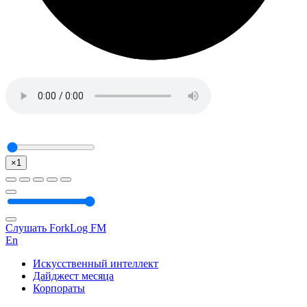
×1
Слушать ForkLog FM
En
Искусственный интеллект
Дайджест месяца
Корпораты