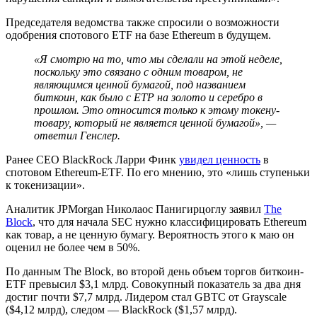
Председателя ведомства также спросили о возможности
одобрения спотового ETF на базе Ethereum в будущем.
«Я смотрю на то, что мы сделали на этой неделе,
поскольку это связано с одним товаром, не
являющимся ценной бумагой, под названием
биткоин, как было с ETP на золото и серебро в
прошлом. Это относится только к этому токену-
товару, который не является ценной бумагой», —
ответил Генслер.
Ранее CEO BlackRock Ларри Финк
увидел ценность
в
спотовом Ethereum-ETF. По его мнению, это «лишь ступеньки
к токенизации».
Аналитик JPMorgan Николаос Панигирцоглу заявил
The
Block
, что для начала SEC нужно классифицировать Ethereum
как товар, а не ценную бумагу. Вероятность этого к маю он
оценил не более чем в 50%.
По данным The Block, во второй день объем торгов биткоин-
ETF превысил $3,1 млрд. Совокупный показатель за два дня
достиг почти $7,7 млрд. Лидером стал GBTC от Grayscale
($4,12 млрд), следом — BlackRock ($1,57 млрд).