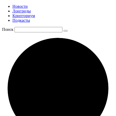
Новости
Лонгриды
Крипториум
Подкасты
Поиск