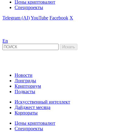
Цены криптовалют
Спецпроекты
Telegram (AI)
YouTube
Facebook
X
En
Новости
Лонгриды
Крипториум
Подкасты
Искусственный интеллект
Дайджест месяца
Корпораты
Цены криптовалют
Спецпроекты