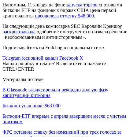
Напомним, 11 января на фоне
запуска торгов
спотовыми
биткоин-ETF на фондовых биржах США цена первой
криптовалюты
преодолела отметку $48 000
.
На следующий день комиссарка SEC Кэролайн Креншоу
раскритиковала
одобрение инструмента и назвала решение
«необоснованным и антиисторичным».
Подписывайтесь на ForkLog в социальных сетях
Telegram (основной канал)
Facebook
X
Нашли ошибку в тексте? Выделите ее и нажмите
CTRL+ENTER
Материалы по теме
В Glassnode зафиксировали рекордно долгую фазу
капитуляции биткоина
Биткоин упал ниже $63 000
Биткоин-ETF впервые с апреля завершили месяц с чистым
притоком
ФРС оставила ставку без изменений при трех голосах за