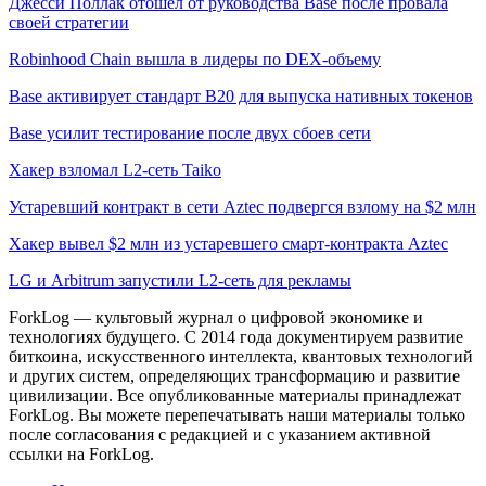
Джесси Поллак отошел от руководства Base после провала
своей стратегии
Robinhood Chain вышла в лидеры по DEX-объему
Base активирует стандарт B20 для выпуска нативных токенов
Base усилит тестирование после двух сбоев сети
Хакер взломал L2-сеть Taiko
Устаревший контракт в сети Aztec подвергся взлому на $2 млн
Хакер вывел $2 млн из устаревшего смарт-контракта Aztec
LG и Arbitrum запустили L2-сеть для рекламы
ForkLog — культовый журнал о цифровой экономике и
технологиях будущего. С 2014 года документируем развитие
биткоина, искусственного интеллекта, квантовых технологий
и других систем, определяющих трансформацию и развитие
цивилизации.
Все опубликованные материалы принадлежат
ForkLog. Вы можете перепечатывать наши материалы только
после согласования с редакцией и с указанием активной
ссылки на ForkLog.