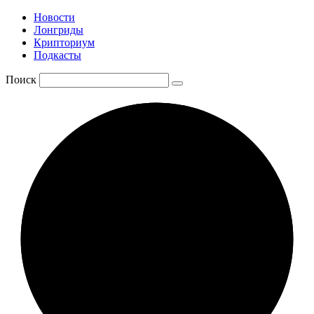
Новости
Лонгриды
Крипториум
Подкасты
Поиск