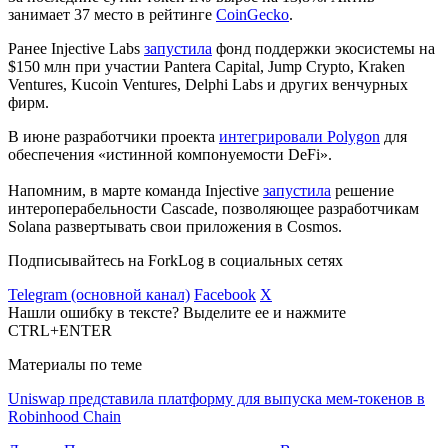
занимает 37 место в рейтинге
CoinGecko
.
Ранее Injective Labs
запустила
фонд поддержки экосистемы на
$150 млн при участии Pantera Capital, Jump Crypto, Kraken
Ventures, Kucoin Ventures, Delphi Labs и других венчурных
фирм.
В июне разработчики проекта
интегрировали Polygon
для
обеспечения «истинной компонуемости DeFi».
Напомним, в марте команда Injective
запустила
решение
интероперабельности Cascade, позволяющее разработчикам
Solana развертывать свои приложения в Cosmos.
Подписывайтесь на ForkLog в социальных сетях
Telegram (основной канал)
Facebook
X
Нашли ошибку в тексте? Выделите ее и нажмите
CTRL+ENTER
Материалы по теме
Uniswap представила платформу для выпуска мем-токенов в
Robinhood Chain