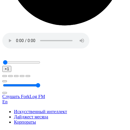
×1
Слушать ForkLog FM
En
Искусственный интеллект
Дайджест месяца
Корпораты