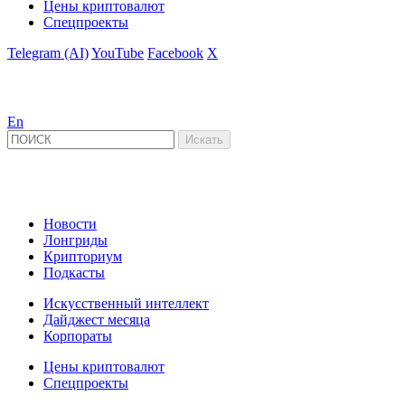
Цены криптовалют
Спецпроекты
Telegram (AI)
YouTube
Facebook
X
En
Новости
Лонгриды
Крипториум
Подкасты
Искусственный интеллект
Дайджест месяца
Корпораты
Цены криптовалют
Спецпроекты