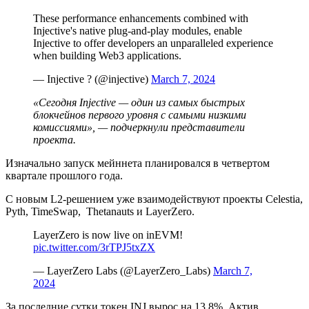
These performance enhancements combined with
Injective's native plug-and-play modules, enable
Injective to offer developers an unparalleled experience
when building Web3 applications.
— Injective ? (@injective)
March 7, 2024
«Сегодня Injective — один из самых быстрых
блокчейнов первого уровня с самыми низкими
комиссиями», — подчеркнули представители
проекта.
Изначально запуск мейннета планировался в четвертом
квартале прошлого года.
С новым L2-решением уже взаимодействуют проекты Celestia,
Pyth, TimeSwap, Thetanauts и LayerZero.
LayerZero is now live on inEVM!
pic.twitter.com/3rTPJ5txZX
— LayerZero Labs (@LayerZero_Labs)
March 7,
2024
За последние сутки токен INJ вырос на 13,8%. Актив