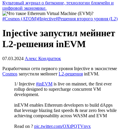
Культовый журнал о биткоине, технологии блокчейн и
цифровой экономике.
#Cosmos (ATOM)
#Injective
#Решения второго уровня (L2)
Injective запустил мейннет
L2-решения inEVM
07.03.2024
Алекс Кондратюк
Разработчики сети первого уровня Injective в экосистеме
Cosmos
запустили мейннет
L2-решения
inEVM.
1/ Injective
#inEVM
is live on mainnet, the first ever
rollup designed to supercharge concurrent VM
development.
inEVM enables Ethereum developers to build dApps
that leverage blazing fast speeds & near zero fees while
achieving composability across WASM and EVM
Read on ?
pic.twitter.com/OXtPQTVnvx