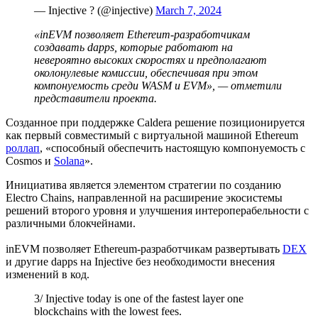
— Injective ? (@injective)
March 7, 2024
«inEVM позволяет Ethereum-разработчикам
создавать
dapps
, которые работают на
невероятно высоких скоростях и предполагают
околонулевые комиссии, обеспечивая при этом
компонуемость среди WASM и
EVM
», — отметили
представители проекта.
Созданное при поддержке Caldera решение позиционируется
как первый совместимый с виртуальной машиной Ethereum
роллап
, «способный обеспечить настоящую компонуемость с
Cosmos и
Solana
».
Инициатива является элементом стратегии по созданию
Electro Chains, направленной на расширение экосистемы
решений второго уровня и улучшения интероперабельности с
различными блокчейнами.
inEVM позволяет Ethereum-разработчикам развертывать
DEX
и другие dapps на Injective без необходимости внесения
изменений в код.
3/ Injective today is one of the fastest layer one
blockchains with the lowest fees.