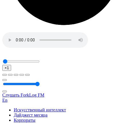
×1
Слушать ForkLog FM
En
Искусственный интеллект
Дайджест месяца
Корпораты