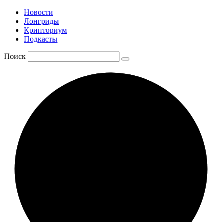
Новости
Лонгриды
Крипториум
Подкасты
Поиск