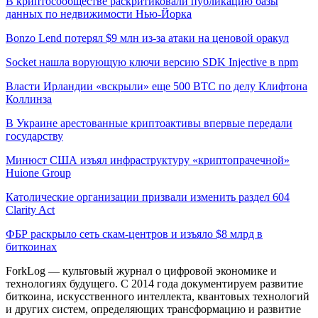
В криптосообществе раскритиковали публикацию базы
данных по недвижимости Нью-Йорка
Bonzo Lend потерял $9 млн из-за атаки на ценовой оракул
Socket нашла ворующую ключи версию SDK Injective в npm
Власти Ирландии «вскрыли» еще 500 BTC по делу Клифтона
Коллинза
В Украине арестованные криптоактивы впервые передали
государству
Минюст США изъял инфраструктуру «криптопрачечной»
Huione Group
Католические организации призвали изменить раздел 604
Clarity Act
ФБР раскрыло сеть скам-центров и изъяло $8 млрд в
биткоинах
ForkLog — культовый журнал о цифровой экономике и
технологиях будущего. С 2014 года документируем развитие
биткоина, искусственного интеллекта, квантовых технологий
и других систем, определяющих трансформацию и развитие