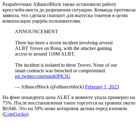
Разработчики AllianceBlock также остановили работу
кроссчейн-моста до разрешения ситуации. Команда протокола
заявила, что сделала снапшот для выпуска токенов в целях
компенсации ущерба пользователям.
ANNOUNCEMENT
There has been a recent incident involving several
ALBT Troves on Bonq, with the attacker gaining
access to around 110M ALBT.
The incident is isolated to these Troves. None of our
smart contracts was breached or compromised.
pic.twitter.com/puntkIPK3G
— AllianceBlock (@allianceblock)
February 1, 2023
На фоне инцидента цена ALBT в моменте упала примерно на
75%. После восстановления токен торгуется на уровнях около
$0,046. Это на 59% ниже котировок актива перед взломом
(
CoinGecko
).