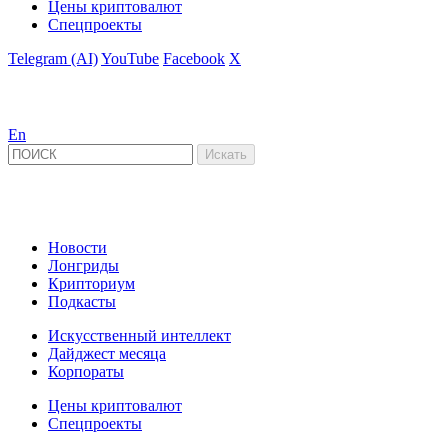
Цены криптовалют
Спецпроекты
Telegram (AI)
YouTube
Facebook
X
En
Новости
Лонгриды
Крипториум
Подкасты
Искусственный интеллект
Дайджест месяца
Корпораты
Цены криптовалют
Спецпроекты