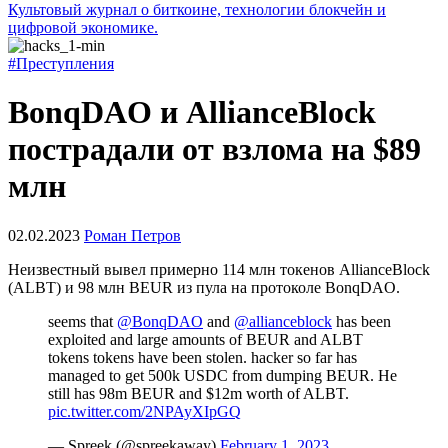
Культовый журнал о биткоине, технологии блокчейн и
цифровой экономике.
#Преступления
BonqDAO и AllianceBlock
пострадали от взлома на $89
млн
02.02.2023
Роман Петров
Неизвестный вывел примерно 114 млн токенов AllianceBlock
(ALBT) и 98 млн BEUR из пула на протоколе BonqDAO.
seems that
@BonqDAO
and
@allianceblock
has been
exploited and large amounts of BEUR and ALBT
tokens tokens have been stolen. hacker so far has
managed to get 500k USDC from dumping BEUR. He
still has 98m BEUR and $12m worth of ALBT.
pic.twitter.com/2NPAyXIpGQ
— Spreek (@spreekaway)
February 1, 2023