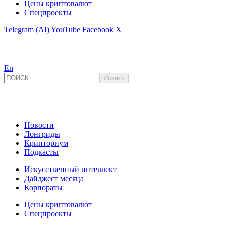
Цены криптовалют
Спецпроекты
Telegram (AI)
YouTube
Facebook
X
En
Новости
Лонгриды
Крипториум
Подкасты
Искусственный интеллект
Дайджест месяца
Корпораты
Цены криптовалют
Спецпроекты