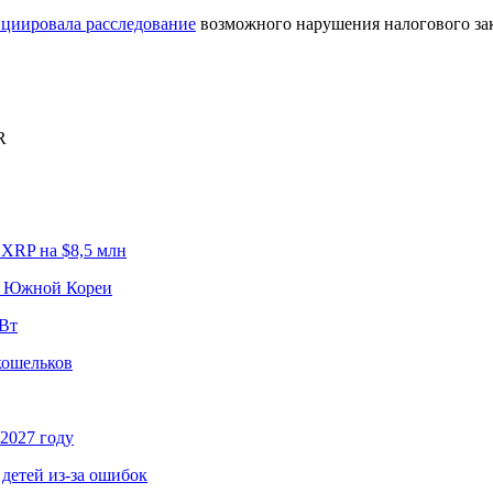
циировала расследование
возможного нарушения налогового зак
R
XRP на $8,5 млн
к Южной Кореи
МВт
кошельков
2027 году
детей из-за ошибок