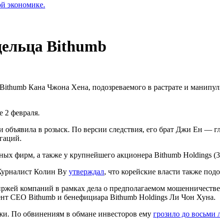
ой экономике.
дельца Bithumb
Bithumb Кана Чжона Хена, подозреваемого в растрате и манип
 2 февраля.
и объявила в розыск. По версии следствия, его брат Джи Ен — г
гаций.
ных фирм, а также у крупнейшего акционера Bithumb Holdings (
 Журналист Колин Ву
утверждал
, что корейские власти также по
иржей компаний в рамках дела о предполагаемом мошенничестве
нт CEO Bithumb и бенефициара Bithumb Holdings Ли Чон Хуна.
и. По обвинениям в обмане инвесторов ему
грозило до восьми