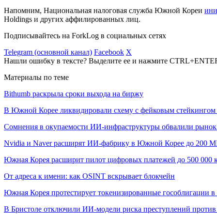
Напомним, Национальная налоговая служба Южной Кореи
ини
Holdings и других аффилированных лиц.
Подписывайтесь на ForkLog в социальных сетях
Telegram (основной канал)
Facebook
X
Нашли ошибку в тексте? Выделите ее и нажмите CTRL+ENTE
Материалы по теме
Bithumb раскрыла сроки выхода на биржу
В Южной Корее ликвидировали схему с фейковым стейкингом 
Сомнения в окупаемости ИИ-инфраструктуры обвалили рыно
Nvidia и Naver расширят ИИ-фабрику в Южной Корее до 200 
Южная Корея расширит пилот цифровых платежей до 500 000 
От адреса к имени: как OSINT вскрывает блокчейн
Южная Корея протестирует токенизированные гособлигации в 
В Бристоле отключили ИИ-модели риска преступлений против 