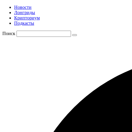
Новости
Лонгриды
Крипториум
Подкасты
Поиск