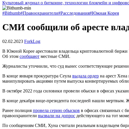
Культовый журнал о биткоине, технологии блокчейн и цифров
#Bithumb
#Правоохранители
#Расследования
#Южная Корея
СМИ сообщили об аресте вла
02.02.2023
ForkLog
В Южной Корее арестовали владельца криптовалютной биржи 
Об этом
сообщают
местные СМИ.
Журналисты уточнили, что суд вынес соответствующее решение
В конце января прокуратура Сеула
выдала ордер
на арест Хена 
манипулировать акциями путем выпуска конвертируемых обли
В октябре 2022 года силовики провели обыски в офисах указан
В конце декабря вице-президента последней нашли мертвым.
Ранее полиция
провела серию обысков
в офисах связанных с б
правоохранители
вызвали на допрос
действующего на тот моме
По сообщениям СМИ, Хуна считали реальным владельцем бирж