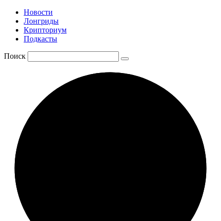
Новости
Лонгриды
Крипториум
Подкасты
Поиск