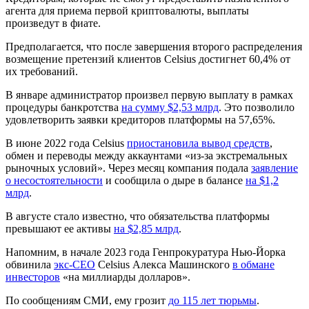
агента для приема первой криптовалюты, выплаты
произведут в фиате.
Предполагается, что после завершения второго распределения
возмещение претензий клиентов Celsius достигнет 60,4% от
их требований.
В январе администратор произвел первую выплату в рамках
процедуры банкротства
на сумму $2,53 млрд
. Это позволило
удовлетворить заявки кредиторов платформы на 57,65%.
В июне 2022 года Celsius
приостановила вывод средств
,
обмен и переводы между аккаунтами «из-за экстремальных
рыночных условий». Через месяц компания подала
заявление
о несостоятельности
и сообщила о дыре в балансе
на $1,2
млрд
.
В августе стало известно, что обязательства платформы
превышают ее активы
на $2,85 млрд
.
Напомним, в начале 2023 года Генпрокуратура Нью-Йорка
обвинила
экс-CEO
Celsius Алекса Машинского
в обмане
инвесторов
«на миллиарды долларов».
По сообщениям СМИ, ему грозит
до 115 лет тюрьмы
.