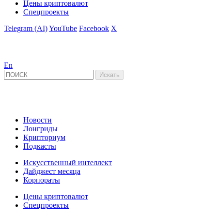
Цены криптовалют
Спецпроекты
Telegram (AI)
YouTube
Facebook
X
En
Новости
Лонгриды
Крипториум
Подкасты
Искусственный интеллект
Дайджест месяца
Корпораты
Цены криптовалют
Спецпроекты