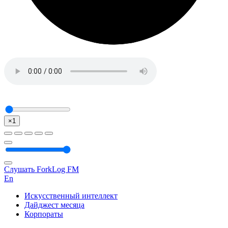
×1
Слушать ForkLog FM
En
Искусственный интеллект
Дайджест месяца
Корпораты